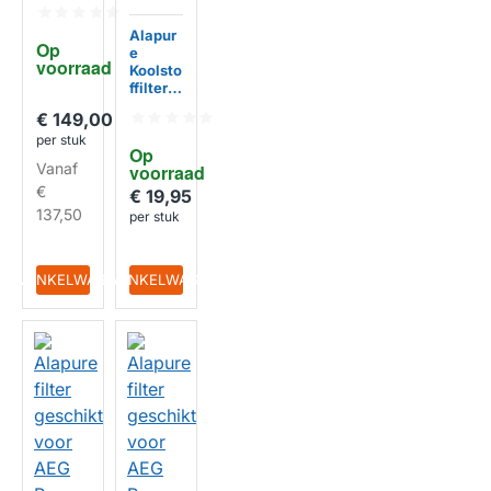
ar
Koolsto
ffilter
Alapur
Op 
geschi
e
voorraad
kt voor
Koolsto
AEG
ffilter
HUISMERK
SUPCH
geschi
€ 149,00
ARCE1
kt voor
per stuk
AEG
Op 
MCFE1
Vanaf
voorraad
7 /
€
Type
€ 19,95
25 /
137,50
per stuk
E3CFT
25 /
90298
IN WINKELWAGEN
IN WINKELWAGEN
00639
HUISMERK