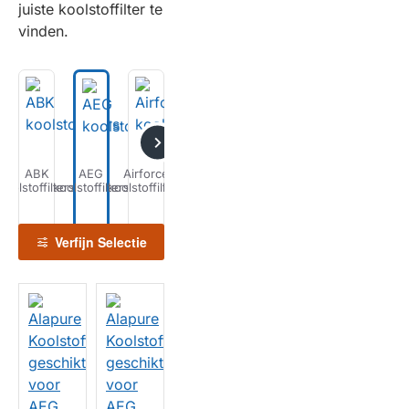
juiste koolstoffilter te
vinden.
ABK
AEG
Airforce
Airlux
Airone
Alapure
Alno
A
koolstoffilters
koolstoffilters
koolstoffilters
koolstoffilters
koolstoffilters
koolstoffilters
koolstoffilters
kools
Verfijn Selectie