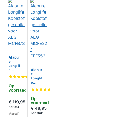
Alapur
e
Longlif
e
Alapur
Koolsto
e
ffilter
Longlif
geschi
e
Op 
kt voor
Koolsto
voorraad
AEG
ffilter
MCFB7
geschi
HUISMERK
Op 
3
kt voor
€ 119,95
voorraad
AEG
per stuk
MCFE2
€ 48,95
2 /
per stuk
Vanaf
EFF552