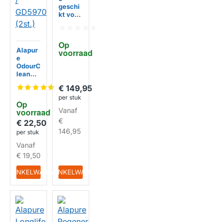
geschi
kt voor
AEG
Longllif
e
Op 
Koolsto
Alapur
voorraad
ffilter
e
MCFB7
HUISMERK
OdourC
0
lean
Koolsto
€ 149,95
ffilter
per stuk
geschi
Op 
kt voor
Vanaf
voorraad
AEG
€
DVK56
€ 22,50
61HB /
146,95
per stuk
DVE59
Vanaf
61HB /
GD597
€ 19,50
0V
(2st.)
IN WINKELWAGEN
IN WINKELWAGEN
HUISMERK