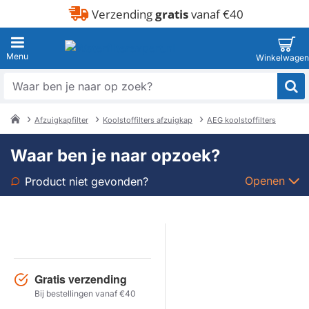
Verzending
gratis
vanaf €40
Waar
ben
je
Afzuigkapfilter
Koolstoffilters afzuigkap
AEG koolstoffilters
naar
home
op
Waar ben je naar opzoek?
zoek?
Openen
Product niet gevonden?
Soort
Merk
Gratis verzending
Model
Bij bestellingen vanaf €40