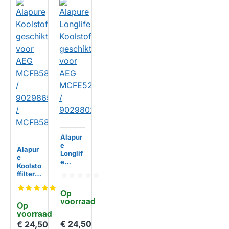
Alapur
e
Alapur
Longlif
e
e
Koolsto
Koolsto
ffilter
ffilter
geschi
geschi
kt voor
Op 
kt voor
AEG
voorraad
AEG
Op 
MCFB5
MCFE5
voorraad
8ST /
2 /
€ 24,50
902986
€ 24,50
90298