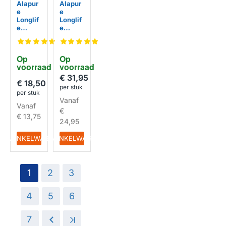
Alapur
Alapur
e
e
Longlif
Longlif
e
e
Koolsto
Koolsto
ffilter
ffilter
geschi
met
Op 
Op 
kt voor
Houder
voorraad
voorraad
AEG
geschi
MCFE0
kt voor
€ 31,95
€ 18,50
6ST /
AEG
per stuk
90298
MCFE1
per stuk
Vanaf
00506
1FR /
Vanaf
/
90298
€
€ 13,75
MCFE0
00563
24,95
6
HUISMERK
HUISMERK
IN WINKELWAGEN
IN WINKELWAGEN
1
2
3
4
5
6
7
>
>|