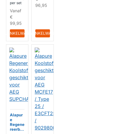
9PL /
per set
96,95
902986
Vanaf
5863 /
MCFB7
€
9 (2st.)
99,95
HUISMERK
IN WINKELWAGEN
IN WINKELWAGEN
Alapur
e
Regene
reerba