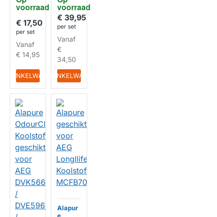
40553
CA169
voorraad
HUISMERK
voorraad
HUISMERK
04036
0
€ 39,95
€ 17,50
per set
per set
Vanaf
Vanaf
€
€ 14,95
34,50
IN WINKELWAGEN
IN WINKELWAGEN
Alapur
e