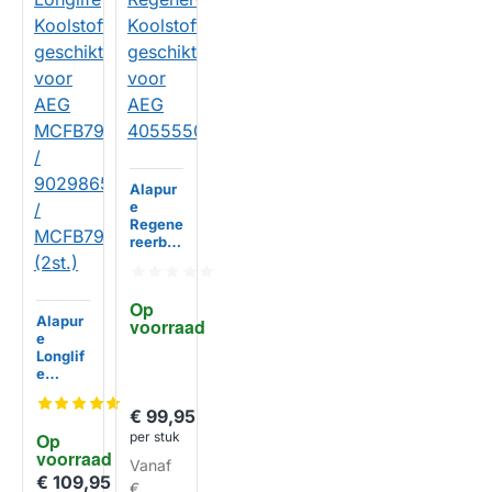
Alapur
e
Regene
reerba
ar
Koolsto
ffilter
Op 
geschi
Alapur
voorraad
kt voor
e
AEG
HUISMERK
Longlif
40555
e
50331
Koolsto
ffilter
€ 99,95
geschi
Op 
per stuk
kt voor
voorraad
AEG
Vanaf
MCFB7
€ 109,95
€