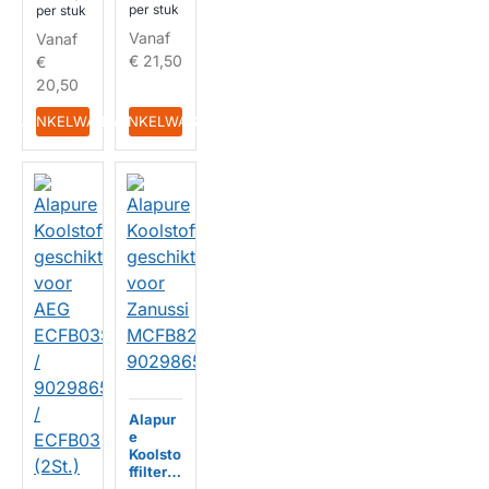
5848 /
per stuk
per stuk
02213
HUISMERK
MCFB5
Vanaf
Vanaf
8
€ 21,50
€
HUISMERK
20,50
IN WINKELWAGEN
IN WINKELWAGEN
Alapur
e
Koolsto
ffilter