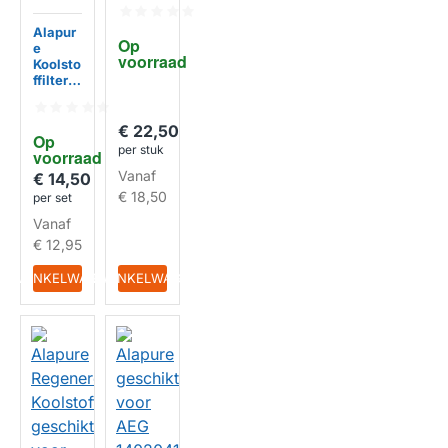
geschi
kt voor
Alapur
Zanuss
Op 
e
i
voorraad
Koolsto
MCFB8
ffilter
2ST /
HUISMERK
geschi
902986
kt voor
5806
AEG
€ 22,50
Op 
ECFB0
per stuk
voorraad
3ST /
Vanaf
902986
€ 14,50
5749 /
€ 18,50
per set
ECFB0
Vanaf
3 (2St.)
€ 12,95
HUISMERK
IN WINKELWAGEN
IN WINKELWAGEN