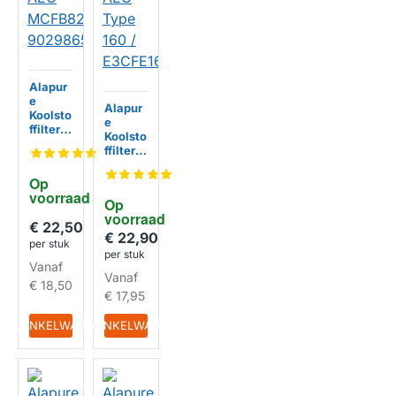
Alapur
e
Alapur
Koolsto
e
ffilter
Koolsto
geschi
ffilter
kt voor
geschi
AEG
kt voor
Op 
MCFB8
AEG
voorraad
2ST /
Op 
Type
902986
HUISMERK
voorraad
160 /
€ 22,50
5806
E3CFE1
€ 22,90
per stuk
60
per stuk
HUISMERK
Vanaf
Vanaf
€ 18,50
€ 17,95
IN WINKELWAGEN
IN WINKELWAGEN