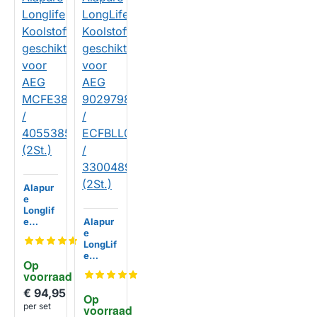
Alapur
e
Longlif
e
Alapur
Koolsto
e
ffilter
LongLif
geschi
e
Op 
kt voor
Koolsto
voorraad
AEG
ffilters
MCFE3
geschi
€ 94,95
Op 
8 /
kt voor
per set
voorraad
40553
AEG