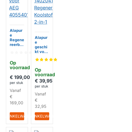
Alapur
e
Alapur
Regene
e
reerba
geschi
ar
kt voor
Koolsto
AEG
ffilter
14020
Op 
geschi
416402
voorraad
kt voor
Op 
8
AEG
HUISMERK
voorraad
Regene
€ 199,00
40554
reerba
€ 39,95
01469
per stuk
ar
per stuk
HUISMERK
Koolsto
Vanaf
Vanaf
ffilter
€
2-in-1
€
169,00
32,95
IN WINKELWAGEN
IN WINKELWAGEN