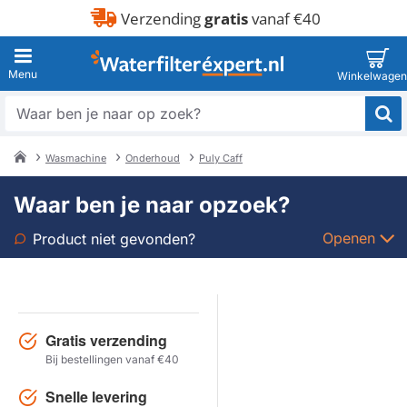
Verzending
gratis
vanaf €40
Waar
ben
je
Wasmachine
Onderhoud
Puly Caff
naar
home
op
Waar ben je naar opzoek?
zoek?
Openen
Product niet gevonden?
Soort
Merk
Gratis verzending
Bij bestellingen vanaf €40
Model
Snelle levering