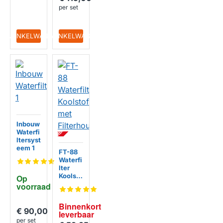
per set
IN WINKELWAGEN
IN WINKELWAGEN
BI
N
N
E
N
K
R
T
L
E
V
E
R
B
A
A
Inbouw
O
R
Waterfi
ltersyst
eem 1
HUISMERK
FT-88
Waterfi
lter
Koolsto
Op 
f met
voorraad
Filterh
ouder
Binnenkort 
HUISMERK
€ 90,00
leverbaar
per set