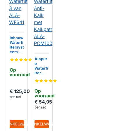
Inbouw
Waterfi
ltersyst
eem 3
van
Alapur
ALA-
e
WFS41
HUISMERK
Waterfi
Op 
lter
voorraad
Anti-
Kalk
met
Op 
€ 125,00
Kalkpa
voorraad
troon
per set
ALA-
€ 54,95
PCM10
per set
HUISMERK
0
IN WINKELWAGEN
IN WINKELWAGEN