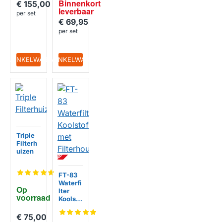
Binnenkort 
€ 155,00
met
leverbaar
Filterh
per set
HUISMERK
ouder
€ 69,95
per set
IN WINKELWAGEN
IN WINKELWAGEN
Triple
BI
N
N
E
N
K
R
T
L
E
V
E
R
B
A
A
Filterh
HUISMERK
O
R
uizen
FT-83
Waterfi
Op 
lter
voorraad
Koolsto
f met
Filterh
€ 75,00