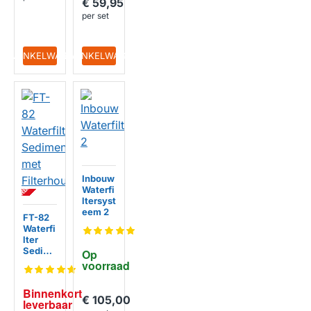
€ 59,95
per set
IN WINKELWAGEN
IN WINKELWAGEN
BI
N
N
E
N
K
R
T
L
E
V
E
R
B
A
A
Inbouw
O
R
Waterfi
ltersyst
eem 2
HUISMERK
FT-82
Waterfi
lter
Sedime
Op 
nt met
voorraad
Filterh
ouder
Binnenkort 
HUISMERK
€ 105,00
leverbaar