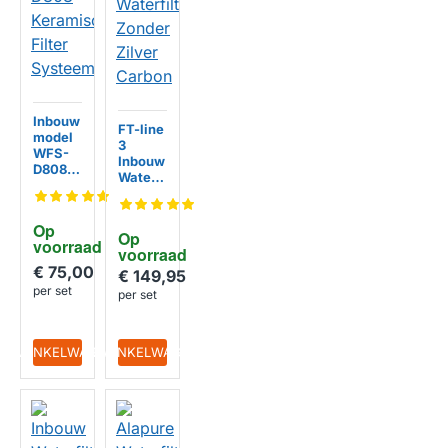
Inbouw
FT-line
model
3
WFS-
Inbouw
D808
Waterfi
Kerami
ltersyst
sche
eem
Filter
Zonder
Op 
Systee
Op 
Zilver
voorraad
HUISMERK
m
voorraad
Carbon
HUISMERK
€ 75,00
€ 149,95
per set
per set
IN WINKELWAGEN
IN WINKELWAGEN