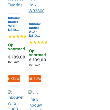
Inbouw
model
Inbouw
WFS-
model
D810
ALA-
Dubbel
D810
e
Dubbel
Kerami
e
Op 
sche
Kerami
voorraad
Filter
Op 
sche
Systee
voorraad
Filter
€ 109,00
m
Systee
€ 109,00
W9380
per stuk
m Anti-
per stuk
030
HUISMERK
Kalk
Fluorid
W9380
e
010
HUISMERK
IN WINKELWAGEN
IN WINKELWAGEN