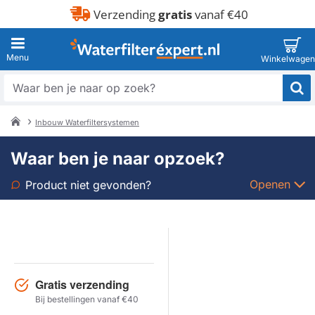
Verzending
gratis
vanaf €40
Waar
ben
je
Inbouw Waterfiltersystemen
naar
home
op
Waar ben je naar opzoek?
zoek?
Openen
Product niet gevonden?
Soort
Merk
Gratis verzending
Model
Bij bestellingen vanaf €40