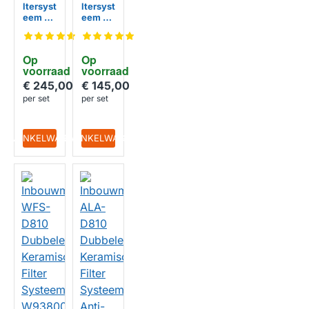
ltersyst
ltersyst
eem 3
eem 3
van
van
ALA-
ALA-
WFS41
WFS41
Op 
Op 
Met
Met
voorraad
voorraad
UV-
UF-
Lamp
Filter
€ 245,00
€ 145,00
per set
per set
HUISMERK
HUISMERK
IN WINKELWAGEN
IN WINKELWAGEN