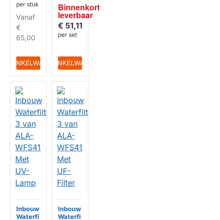
ouder
per stuk
Binnenkort 
HUISMERK
leverbaar
Vanaf
€ 51,11
€
per set
65,00
IN WINKELWAGEN
IN WINKELWAGEN
Inbouw
Inbouw
Waterfi
Waterfi