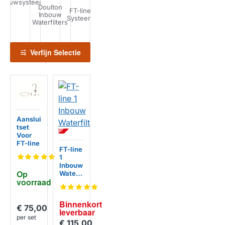
nbouwsysteem
Doulton
FT-line
Inbouw
FT-line
Systeem
Waterfilters
Waterfilters
Eigen
Combinatie
Verfijn Selectie
BI
N
N
E
N
K
R
T
L
E
V
E
R
B
A
A
HUISMERK
Aanslui
O
R
tset
Voor
FT-line
FT-line
1
Inbouw
Op 
Waterfi
HUISMERK
voorraad
ltersyst
eem
Binnenkort 
€ 75,00
leverbaar
per set
€ 115,00