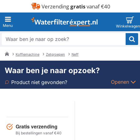
Verzending
gratis
vanaf €40
Waar
ben
je
Koffiemachine
Zetgroepen
Neff
naar
home
op
Waar ben je naar opzoek?
zoek?
Openen
Product niet gevonden?
Soort
Merk
Gratis verzending
Model
Bij bestellingen vanaf €40