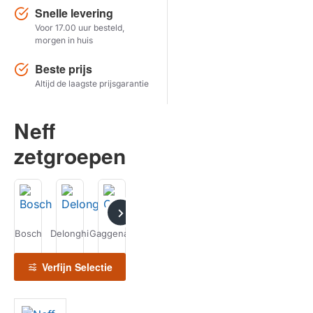
Snelle levering
Voor 17.00 uur besteld,
Herstel zoekopdracht
morgen in huis
TOON PRODUCTEN
Beste prijs
Altijd de laagste prijsgarantie
Neff
zetgroepen
Bosch
Delonghi
Gaggenau
Gaggia
Neff
Siemens
Th
Philips
Saeco
Verfijn Selectie