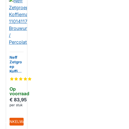
Neff
Zetgro
ep
Koffiem
achine
1101411
7
Op 
Brouwu
voorraad
nit /
Percola
€ 83,95
tiemod
per stuk
ule
IN WINKELWAGEN