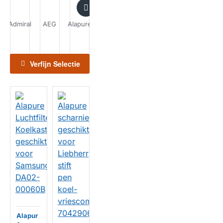
Admiral
AEG
Alapure
Amana
Arcelik
Ariston
Arthur
Martin
Verfijn Selectie
Alapur