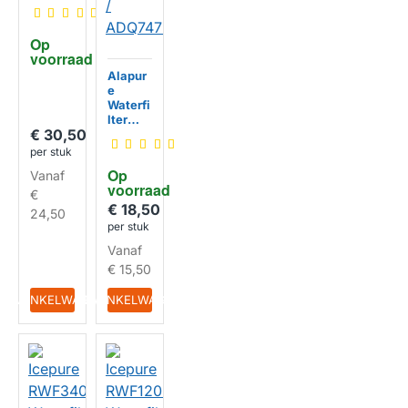
et
geschi
kt voor
Op 
LG
voorraad
LT1000
P +
Alapur
LT120F
e
HUISMERK
Waterfi
lter
€ 30,50
geschi
kt voor
per stuk
LG
Op 
Vanaf
ADQ74
voorraad
7935 /
€
LT1000
€ 18,50
24,50
P /
per stuk
AGF80
Vanaf
30070
4 /
€ 15,50
ADQ74
793501
IN WINKELWAGEN
IN WINKELWAGEN
/
ADQ74
7935
HUISMERK