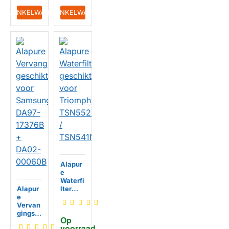
IN WINKELWAGEN
IN WINKELWAGEN
Alapur
e
Waterfi
Alapur
lter
e
geschi
Vervan
kt voor
gingss
Triomp
Op 
et
h
voorraad