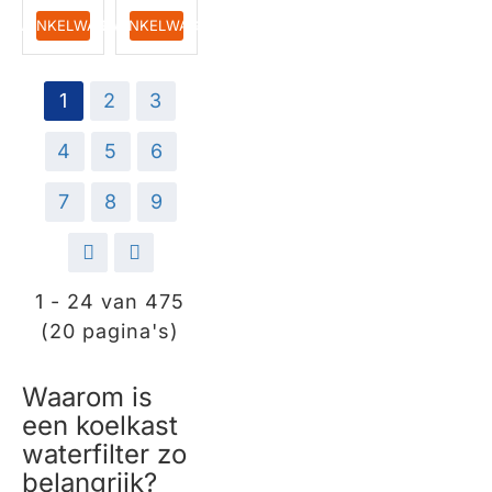
HUISMERK
IN WINKELWAGEN
IN WINKELWAGEN
1
2
3
4
5
6
7
8
9
>
>|
1 - 24 van 475
(20 pagina's)
Waarom is
een koelkast
waterfilter zo
belangrijk?