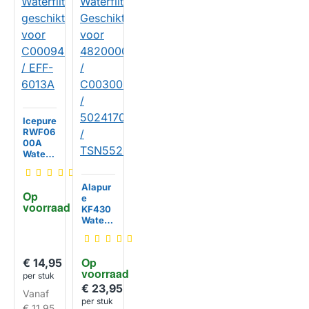
Icepure
RWF06
00A
Waterfi
lter
geschi
kt voor
Alapur
Op 
C0009
e
voorraad
4394 /
KF430
EFF-
Waterfi
6013A
lter
HUISMERK
Geschi
kt voor
Op 
€ 14,95
48200
voorraad
009135
per stuk
3 /
€ 23,95
Vanaf
C0030
per stuk
€ 11,95
0448 /