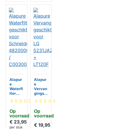
HUISMERK
Alapur
Alapur
e
e
Waterfi
Vervan
lter
gingss
geschi
et
kt voor
geschi
Schnei
kt voor
Op 
Op 
der
LG
voorraad
voorraad
48200
5231JA
009135
2010B
€ 23,95
€ 19,95
3 /
+
per stuk
HUISMERK
HUISMERK