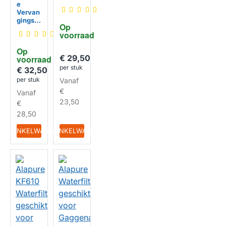
e
et
Vervan
geschi
gingss
kt voor
Op 
et
Whirlp
voorraad
geschi
ool
kt voor
SBS20
Op 
Samsu
0 +
€ 29,50
voorraad
HUISMERK
ng
AF002
per stuk
DA29-
€ 32,50
00003
per stuk
Vanaf
F +
€
Vanaf
DA02-
00060
23,50
€
HUISMERK
B
28,50
IN WINKELWAGEN
IN WINKELWAGEN