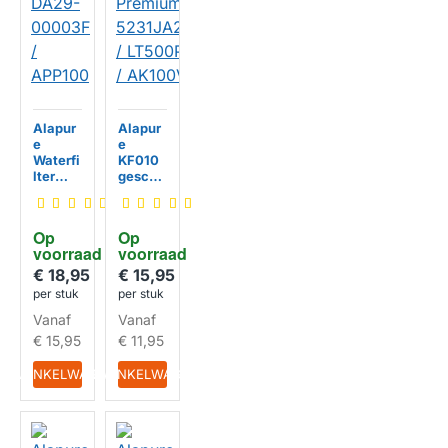
Alapur
Alapur
e
e
Waterfi
KF010
lter
geschi
geschi
kt voor
kt voor
Premiu
DA29-
m
Op 
Op 
00003
5231JA
voorraad
voorraad
F /
2002A
APP10
/ LT500
€ 18,95
€ 15,95
0
P
per stuk
per stuk
HUISMERK
HUISMERK
/ AK10
Vanaf
Vanaf
0V
€ 15,95
€ 11,95
IN WINKELWAGEN
IN WINKELWAGEN