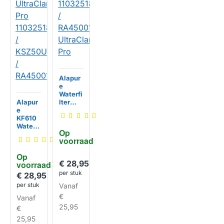
Alapur
e
Waterfi
Alapur
lter
e
geschi
KF610
kt voor
Waterfi
Gagge
Op 
lter
nau
voorraad
geschi
110325
kt voor
18 /
Op 
UltraCl
RA450
€ 28,95
voorraad
arity
012
per stuk
Pro
UltraCl
€ 28,95
110325
arity
per stuk
Vanaf
HUISMERK
18 /
Pro
€
Vanaf
KSZ50
UCP /
25,95
€
RA450
25,95
012