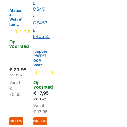
Alapur
e
Waterfi
lter
geschi
kt voor
WPRO
Op 
48200
voorraad
009135
3 /
Icepure
C0030
RWF27
HUISMERK
0448
00A
Waterfi
€ 23,95
lter
geschi
per stuk
kt voor
Op 
Vanaf
CS-52 /
voorraad
EFF-
€
6026B
€ 17,95
20,50
/
per stuk
CS451
Vanaf
/
CS452
€ 13,95
/
64056
IN WINKELWAGEN
IN WINKELWAGEN
5