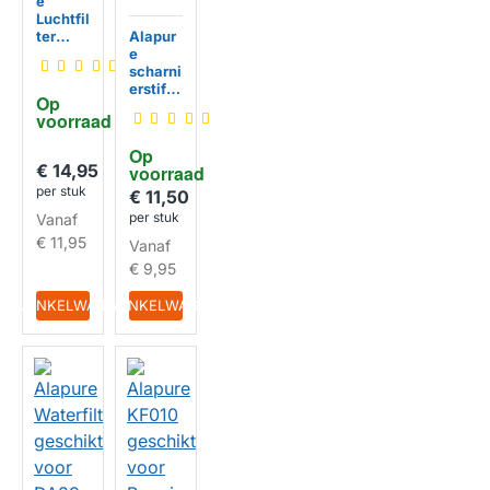
e
Luchtfil
ter
Alapur
Koelka
e
st
scharni
geschi
erstift
Op 
kt voor
geschi
voorraad
Samsu
kt voor
ng
Liebher
Op 
DA02-
r stift
€ 14,95
HUISMERK
voorraad
00060
pen
per stuk
B
koel-
€ 11,50
vriesco
per stuk
Vanaf
mbinati
€ 11,95
Vanaf
e
70429
€ 9,95
HUISMERK
06
IN WINKELWAGEN
IN WINKELWAGEN