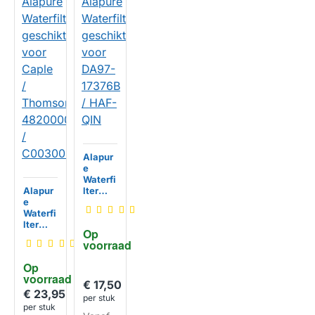
Alapur
e
Waterfi
Alapur
lter
e
geschi
Waterfi
kt voor
lter
DA97-
Op 
geschi
17376B
voorraad
kt voor
/ HAF-
Caple /
QIN
Op 
Thoms
voorraad
HUISMERK
on
€ 17,50
48200
€ 23,95
per stuk
009135
per stuk
3 /