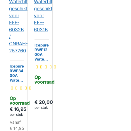
Icepure
RWF12
00A
Waterfi
lter
Icepure
geschi
RWF34
kt voor
00A
Op 
EFF-
Waterfi
voorraad
6031B
lter
HUISMERK
geschi
kt voor
Op 
EFF-
€ 20,00
voorraad
6032B
per stuk
/
€ 16,95
CNRAH
per stuk
-
Vanaf
257760
€ 14,95
HUISMERK