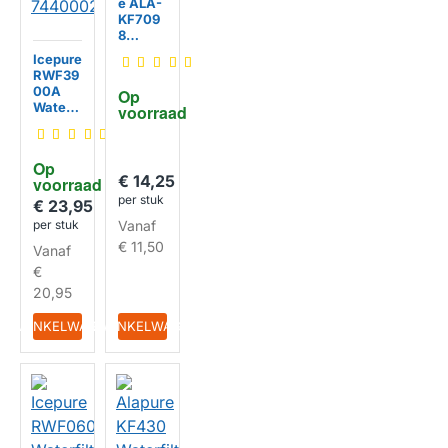
e ALA-
KF709
8
Waterfi
Icepure
lter
RWF39
geschi
00A
Op 
kt voor
Waterfi
voorraad
405516
lter
4653 /
geschi
DD-
kt voor
7098 /
Op 
EFF-
€ 14,25
46X41
voorraad
6043A
40
per stuk
/
€ 23,95
HUISMERK
988098
Vanaf
per stuk
000 /
€ 11,50
Vanaf
74400
00 /
€
74400
20,95
02
IN WINKELWAGEN
IN WINKELWAGEN
HUISMERK