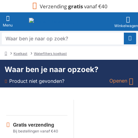
Verzending
gratis
vanaf €40
Waar
ben
je
Koelkast
Waterfilters koelkast
naar
home
op
Waar ben je naar opzoek?
zoek?
Openen
Product niet gevonden?
Soort
Merk
Gratis verzending
Model
Bij bestellingen vanaf €40