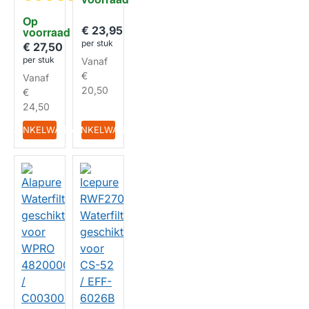
geschi
TSN55
kt voor
2NFBK
Op 
Samsu
/
€ 23,95
voorraad
HUISMERK
ng
TSN54
per stuk
DA97-
1NFHS
€ 27,50
17376B
per stuk
Vanaf
+
€
Vanaf
DA02-
00060
20,50
€
HUISMERK
B
24,50
IN WINKELWAGEN
IN WINKELWAGEN