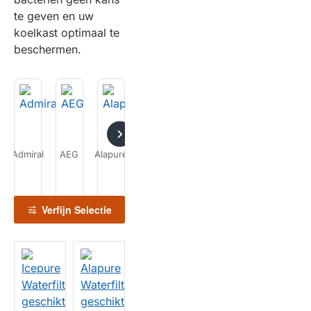
te geven en uw
koelkast optimaal te
beschermen.
Admiral
AEG
Alapure
Amana
Arcelik
Ariston
Arthur
Martin
Verfijn Selectie