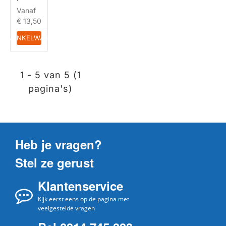
Vanaf
€ 13,50
IN WINKELWAGEN
1 - 5 van 5 (1
pagina's)
Heb je vragen?
Stel ze gerust
Klantenservice
Kijk eerst eens op de pagina met
veelgestelde vragen