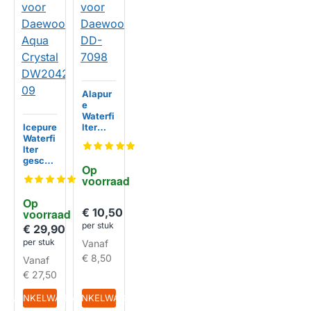
Alapur
e
Waterfi
Icepure
lter
Waterfi
geschi
lter
kt voor
geschi
Daewo
Op 
kt voor
o DD-
voorraad
Daewo
7098
o Aqua
HUISMERK
Op 
Crystal
€ 10,50
voorraad
DW204
per stuk
2FR-09
€ 29,90
per stuk
Vanaf
€ 8,50
Vanaf
HUISMERK
€ 27,50
IN WINKELWAGEN
IN WINKELWAGEN