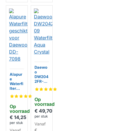
Daewo
o
Alapur
DW204
e
2FR-09
Waterfi
Waterfi
lter
lter
geschi
Aqua
kt voor
Op 
Crystal
Daewo
voorraad
Op 
o DD-
voorraad
€ 49,70
7098
per stuk
€ 14,25
HUISMERK
per stuk
Vanaf
€
Vanaf