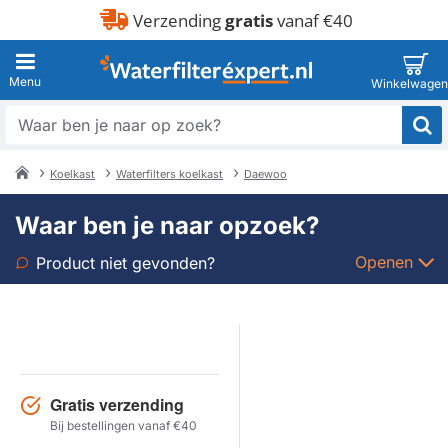
Verzending
gratis
vanaf €40
Waar
ben
je
Koelkast
Waterfilters koelkast
Daewoo
naar
home
op
Waar ben je naar opzoek?
zoek?
Openen
Product niet gevonden?
Soort
Merk
Gratis verzending
Model
Bij bestellingen vanaf €40