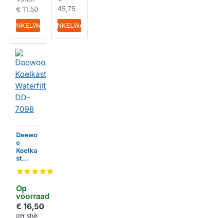
45,75
€ 11,50
IN WINKELWAGEN
IN WINKELWAGEN
Daewo
o
Koelka
st
Waterfi
lter DD-
7098
Op 
voorraad
€ 16,50
per stuk