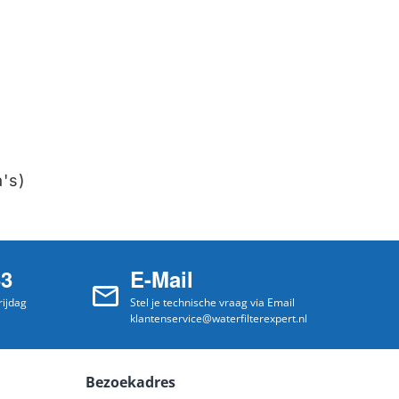
a's)
33
E-Mail
ijdag
Stel je technische vraag via Email
klantenservice@waterfilterexpert.nl
Bezoekadres