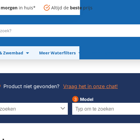
,
morgen
in huis*
Altijd de
beste
prijs
 & Zwembad
Meer Waterfilters
Meer Apparaten
Product niet gevonden?
Vraag het in onze chat!
Model