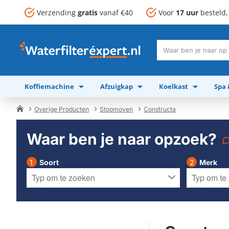
Verzending
gratis
vanaf €40
Voor
17 uur
besteld
Waar
ben
je
Koffiemachine
Afzuigkap
Koelkast
Spa
naar
op
zoek?
Overige Producten
Stoomoven
Constructa
home
Waar ben je naar opzoek?
Soort
Merk