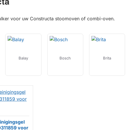
cta
alker voor uw Constructa stoomoven of combi-oven.
Balay
Bosch
Brita
inigingsgel
0311859 voor