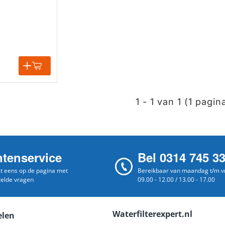
1 - 1 van 1 (1 pagin
ntenservice
Bel 0314 745 3
st eens op de pagina met
Bereikbaar van maandag t/m vr
telde vragen
09.00 - 12.00 / 13.00 - 17.00
Waterfilterexpert.nl
elen