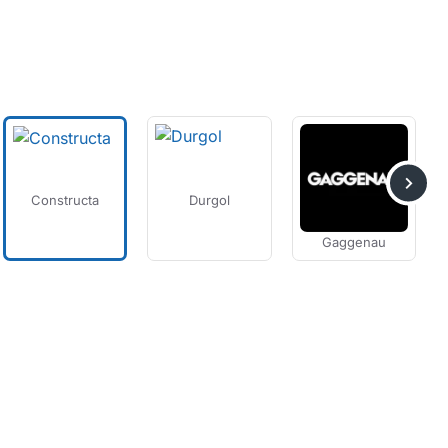
Constructa
Durgol
Gaggenau