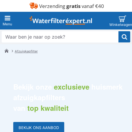
Verzending
gratis
vanaf €40
Waar
ben
je
Afzuigkapfilter
naar
h
o
op
m
zoek?
e
Bekijk onze
exclusieve
huismerk
afzuigkapfilters
van
top kwaliteit
BEKIJK ONS AANBOD