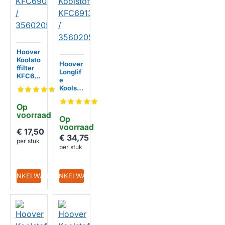
Hoover
Koolsto
Hoover
ffilter
Longlif
KFC69
e
07 /
Koolsto
35602
ffilter
050
KFC691
Op 
3 /
voorraad
Op 
35602
voorraad
056
€ 17,50
€ 34,75
per stuk
per stuk
IN WINKELWAGEN
IN WINKELWAGEN