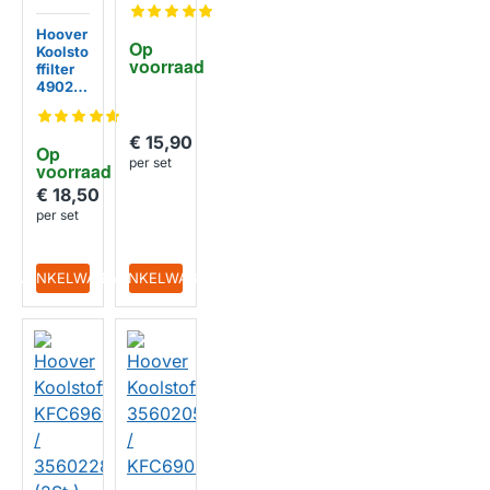
St.)
Hoover
Op 
Koolsto
voorraad
ffilter
49029
817 /
KFC69
52 /
€ 15,90
Op 
356022
per set
voorraad
79 (2
St.)
€ 18,50
per set
IN WINKELWAGEN
IN WINKELWAGEN