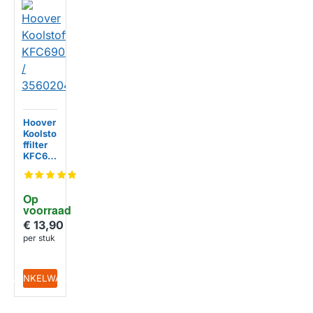
Hoover
Koolsto
ffilter
KFC69
02 /
35602
045
Op 
voorraad
€ 13,90
per stuk
IN WINKELWAGEN