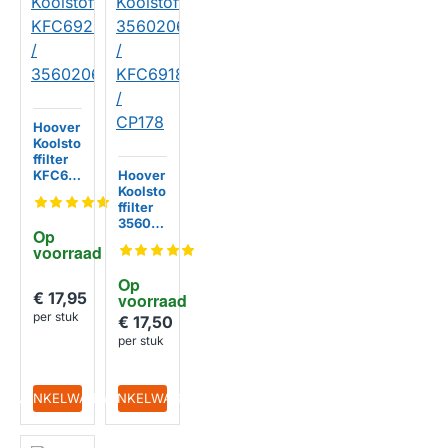
Hoover
Koolsto
ffilter
KFC69
Hoover
20 /
Koolsto
35602
ffilter
063
35602
Op 
061 /
voorraad
KFC691
8 /
Op 
CP178
€ 17,95
voorraad
per stuk
€ 17,50
per stuk
IN WINKELWAGEN
IN WINKELWAGEN