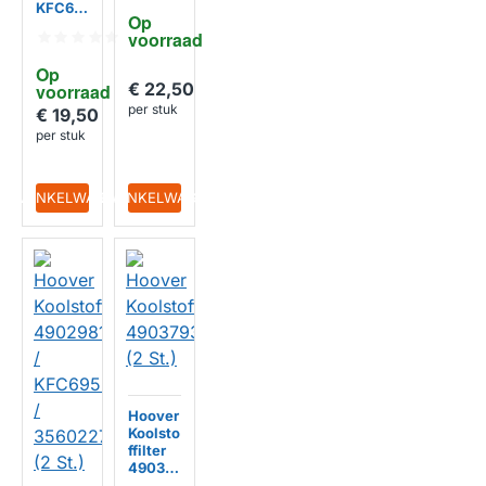
KFC69
60mm
Op 
85 /
voorraad
356023
12
Op 
(2St.)
€ 22,50
voorraad
per stuk
€ 19,50
per stuk
IN WINKELWAGEN
IN WINKELWAGEN
Hoover
Koolsto
ffilter
49037
930 (2