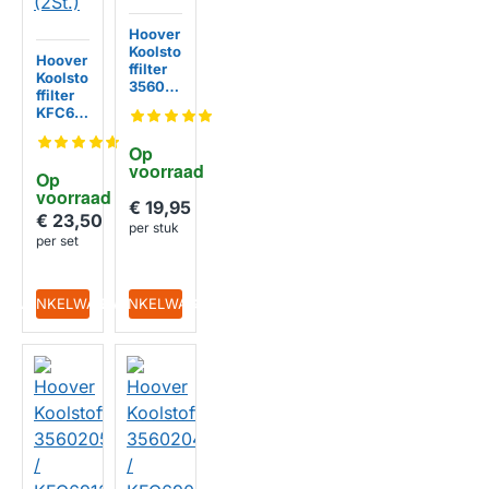
Hoover
Koolsto
Hoover
ffilter
Koolsto
35602
ffilter
052 /
KFC69
KFC69
61 /
09
356022
Op 
88
voorraad
Op 
(2St.)
voorraad
€ 19,95
€ 23,50
per stuk
per set
IN WINKELWAGEN
IN WINKELWAGEN