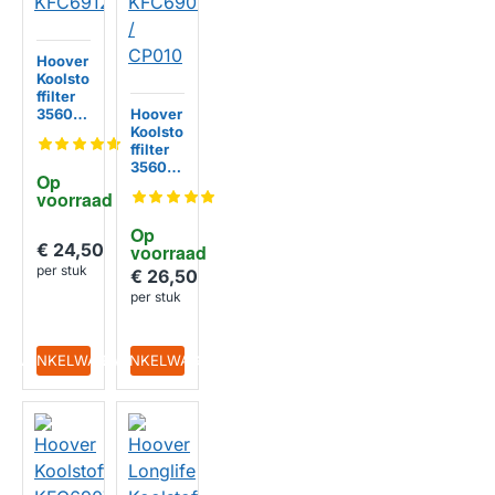
Hoover
Koolsto
ffilter
35602
Hoover
055 /
Koolsto
KFC691
ffilter
2
35602
Op 
049 /
voorraad
KFC69
06 /
Op 
CP010
€ 24,50
voorraad
per stuk
€ 26,50
per stuk
IN WINKELWAGEN
IN WINKELWAGEN