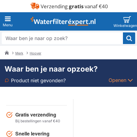
Verzending
gratis
vanaf €40
Waar
ben
je
Merk
Hoover
naar
home
op
Waar ben je naar opzoek?
zoek?
Openen
Product niet gevonden?
Soort
Merk
Gratis verzending
Bij bestellingen vanaf €40
Model
Snelle levering