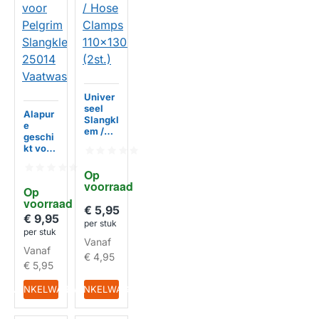
Univer
seel
Alapur
Slangkl
e
em /
geschi
Hose
kt voor
Clamps
Pelgrim
110x13
Slangkl
Op 
0mm
em
voorraad
HUISMERK
(2st.)
Op 
25014
voorraad
Vaatwa
€ 5,95
sser
€ 9,95
HUISMERK
per stuk
per stuk
Vanaf
Vanaf
€ 4,95
€ 5,95
IN WINKELWAGEN
IN WINKELWAGEN