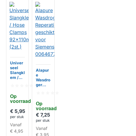
Univer
seel
Alapur
Slangkl
e
em /
Wasdro
Hose
ger
Clamps
Repera
92x110
tieset
Op 
mm
geschi
voorraad
HUISMERK
(2st.)
Op 
kt voor
voorraad
Siemen
€ 5,95
s
€ 7,25
HUISMERK
per stuk
00646
per stuk
776
Vanaf
Vanaf
€ 4,95
€ 3,95