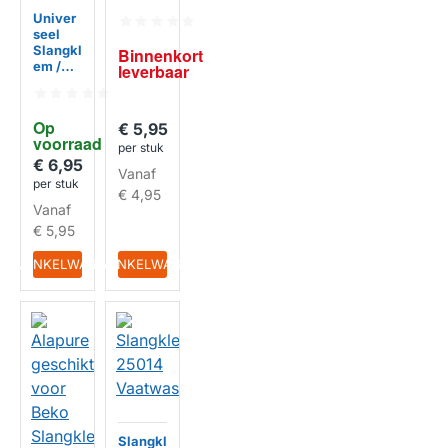
Vaatwa
Univer
sser
seel
Slangkl
Binnenkort 
em /
leverbaar
Hose
Clamps
150x17
Op 
€ 5,95
0mm
voorraad
HUISMERK
(2st.)
per stuk
€ 6,95
Vanaf
per stuk
€ 4,95
Vanaf
€ 5,95
IN WINKELWAGEN
IN WINKELWAGEN
Slangkl