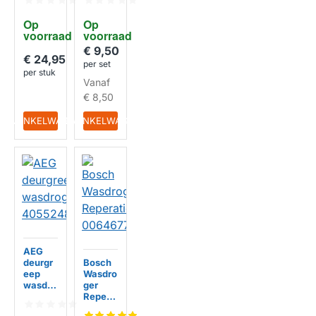
ger
1861
40552
(2st.)
Op 
Op 
48019
voorraad
voorraad
€ 9,50
€ 24,95
per set
per stuk
Vanaf
€ 8,50
IN WINKELWAGEN
IN WINKELWAGEN
AEG
deurgr
Bosch
eep
Wasdro
wasdro
ger
ger
Repera
40552
tieset