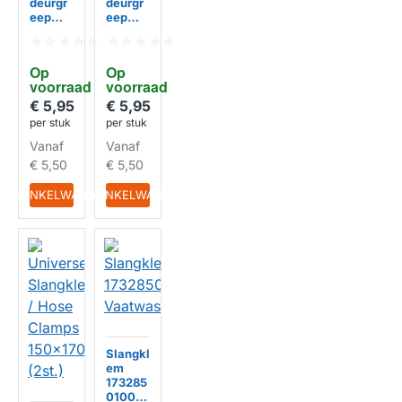
deurgr
deurgr
eep
eep
geschi
geschi
kt voor
kt voor
Siemen
Bosch
Op 
Op 
s
00497
voorraad
voorraad
00497
522 /
522 /
497522
€ 5,95
€ 5,95
497522
per stuk
per stuk
HUISMERK
HUISMERK
Vanaf
Vanaf
€ 5,50
€ 5,50
IN WINKELWAGEN
IN WINKELWAGEN
BI
N
N
E
N
K
R
T
L
E
V
E
R
B
A
A
Slangkl
O
R
em
173285
0100
HUISMERK