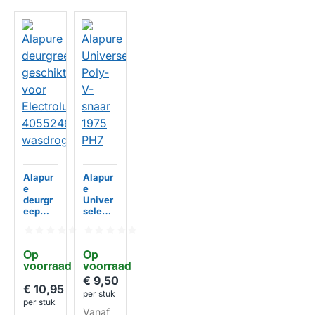
Alapur
Alapur
e
e
deurgr
Univer
eep
sele
geschi
Poly-V-
kt voor
snaar
Electro
1975
Op 
Op 
lux
PH7
voorraad
voorraad
40552
48019
€ 9,50
HUISMERK
HUISMERK
€ 10,95
wasdro
per stuk
ger
per stuk
Vanaf