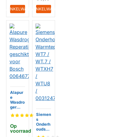
IN WINKELWAGEN
IN WINKELWAGEN
Alapur
e
Wasdro
ger
Repera
Siemen
tieset
s
geschi
Onderh
Op 
kt voor
oudsse
voorraad
Bosch
t
00646
HUISMERK