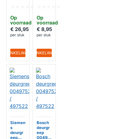
voor
481235
wasdro
818164
ger
Op 
Op 
48200
voorraad
voorraad
00322
68
€ 26,95
€ 8,95
per stuk
per stuk
IN WINKELWAGEN
IN WINKELWAGEN
Siemen
Bosch
s
deurgr
deurgr
eep
eep
00497