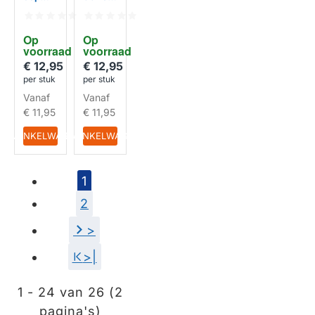
00497
522 /
522 /
497522
497522
Op 
Op 
voorraad
voorraad
€ 12,95
€ 12,95
per stuk
per stuk
Vanaf
Vanaf
€ 11,95
€ 11,95
IN WINKELWAGEN
IN WINKELWAGEN
1
2
>
>|
1 - 24 van 26 (2
pagina's)