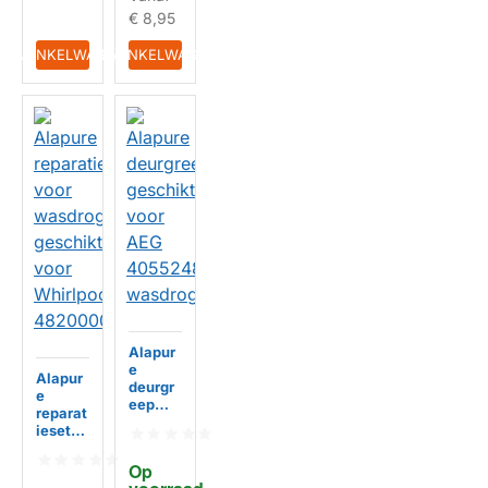
€ 8,95
IN WINKELWAGEN
IN WINKELWAGEN
Alapur
e
Alapur
deurgr
e
eep
reparat
geschi
ieset
kt voor
voor
AEG
wasdro
Op 
40552
ger