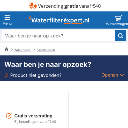
Verzending
gratis
vanaf €40
Waar
ben
je
Wasdroger
Accessoires
naar
home
op
Waar ben je naar opzoek?
zoek?
Openen
Product niet gevonden?
Soort
Merk
Gratis verzending
Model
Bij bestellingen vanaf €40