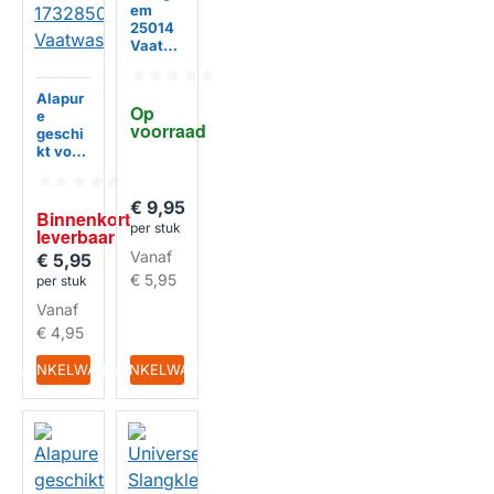
em
25014
Vaatwa
HUISMERK
sser
BI
N
N
E
N
K
R
T
L
E
V
E
R
B
A
A
Alapur
O
R
Op 
e
voorraad
geschi
kt voor
Beko
Slangkl
em
€ 9,95
Binnenkort 
173285
per stuk
leverbaar
0100
Vanaf
Vaatwa
€ 5,95
HUISMERK
sser
€ 5,95
per stuk
Vanaf
€ 4,95
IN WINKELWAGEN
IN WINKELWAGEN