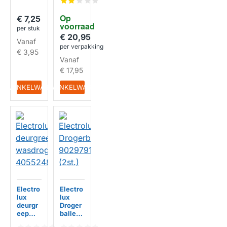
Warmt
776
epomp
Op 
€ 7,25
droger
voorraad
WT7 /
per stuk
WT.7 /
€ 20,95
Vanaf
WTXH
per verpakking
€ 3,95
7 /
Vanaf
WTU8 /
003124
€ 17,95
74
IN WINKELWAGEN
IN WINKELWAGEN
Electro
Electro
lux
lux
deurgr
Droger
eep
ballen
wasdro
902979