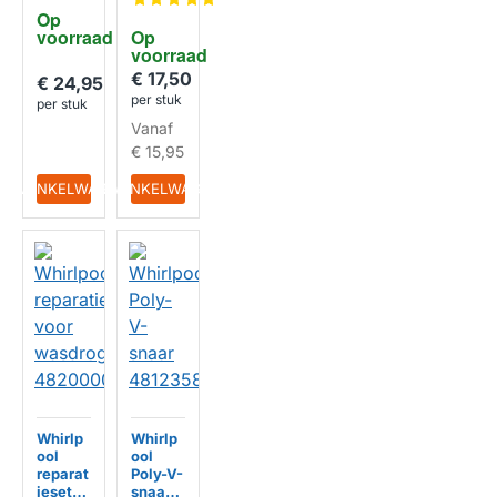
48019
00646
Op 
776
voorraad
Op 
voorraad
€ 17,50
€ 24,95
per stuk
per stuk
Vanaf
€ 15,95
IN WINKELWAGEN
IN WINKELWAGEN
Whirlp
Whirlp
ool
ool
reparat
Poly-V-
ieset
snaar