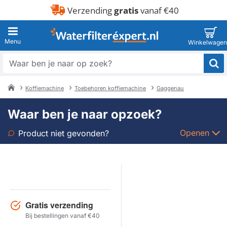
Verzending
gratis
vanaf €40
Waar
ben
je
Koffiemachine
Toebehoren koffiemachine
Gaggenau
naar
home
op
Waar ben je naar opzoek?
zoek?
Openen
Product niet gevonden?
Soort
Merk
Gratis verzending
Model
Bij bestellingen vanaf €40