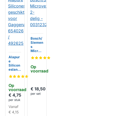
Bosch/
Siemen
s
Microv
ezeldo
Alapur
ekense
e
t 2-
Silicon
Op 
delig -
eslang
voorraad
003123
geschi
27
kt voor
Gagge
Op 
nau
€ 18,50
voorraad
65402
per set
6 /
€ 4,75
492625
per stuk
HUISMERK
Vanaf
€ 4,15