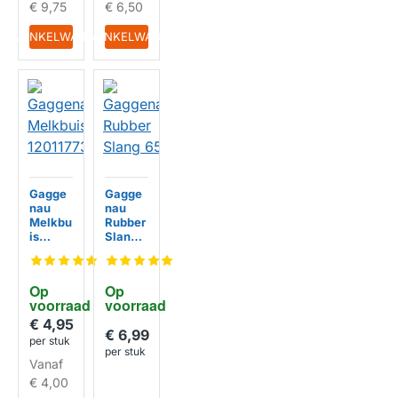
€ 9,75
€ 6,50
IN WINKELWAGEN
IN WINKELWAGEN
Gagge
Gagge
nau
nau
Melkbu
Rubber
is
Slang 6
120117
54026
73
Op 
Op 
voorraad
voorraad
€ 4,95
€ 6,99
per stuk
per stuk
Vanaf
€ 4,00