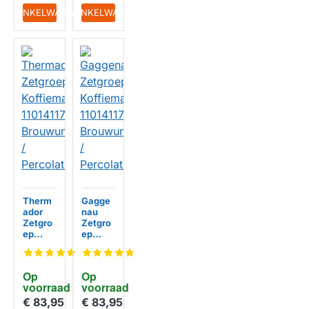
IN WINKELWAGEN
IN WINKELWAGEN
Therm
Gagge
ador
nau
Zetgro
Zetgro
ep
ep
Koffiem
Koffiem
achine
achine
1101411
1101411
Op 
Op 
7
7
voorraad
voorraad
Brouwu
Brouwu
nit /
nit /
€ 83,95
€ 83,95