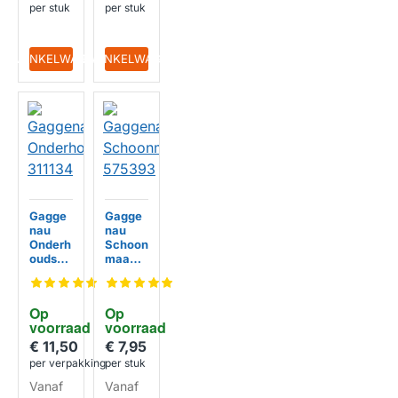
Percola
Percola
per stuk
per stuk
tiemod
tiemod
ule
ule
IN WINKELWAGEN
IN WINKELWAGEN
Gagge
Gagge
nau
nau
Onderh
Schoon
oudsdo
maakb
ekjes 3
orstel
12007 /
575393
311134
Op 
Op 
voorraad
voorraad
€ 11,50
€ 7,95
per verpakking
per stuk
Vanaf
Vanaf