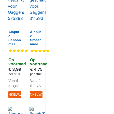
Alapur
Alapur
e
e
Schoon
Smeer
maakb
middel
orstel
geschi
geschi
kt voor
kt voor
Gagge
Op 
Op 
Gagge
nau
voorraad
HUISMERK
voorraad
HUISMERK
nau
311593
575393
€ 3,99
€ 4,75
per stuk
per stuk
Vanaf
Vanaf
€ 3,00
€ 3,75
IN WINKELWAGEN
IN WINKELWAGEN