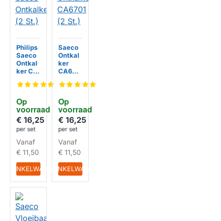
Philips
Saeco
Saeco
Ontkal
Ontkal
ker
ker CA
CA670
6701 (2
1 (2 St.)
St.)
Op 
Op 
voorraad
voorraad
€ 16,25
€ 16,25
per set
per set
Vanaf
Vanaf
€ 11,50
€ 11,50
IN WINKELWAGEN
IN WINKELWAGEN