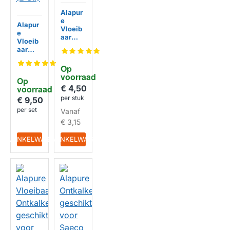
Alapur
e
Alapur
Vloeib
e
aar
Vloeib
Ontkal
aar
ker
Ontkal
geschi
ker
Op 
kt voor
geschi
voorraad
Saeco
Op 
kt voor
CA670
€ 4,50
voorraad
HUISMERK
Saeco
0
per stuk
CA670
€ 9,50
1 (2 St.)
per set
Vanaf
HUISMERK
€ 3,15
IN WINKELWAGEN
IN WINKELWAGEN