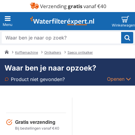
Verzending
gratis
vanaf €40
Waar
ben
je
Koffiemachine
Ontkalkers
Saeco ontkalker
naar
home
op
Waar ben je naar opzoek?
zoek?
Openen
Product niet gevonden?
Soort
Merk
Gratis verzending
Model
Bij bestellingen vanaf €40