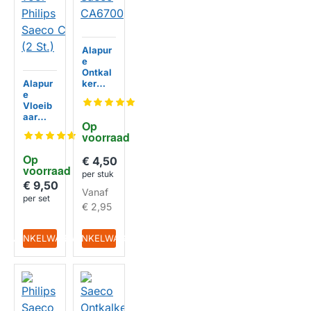
Alapur
e
Ontkal
Alapur
ker
e
geschi
Vloeib
kt voor
aar
Saeco
Op 
Ontkal
CA670
voorraad
HUISMERK
ker
0
geschi
Op 
€ 4,50
kt voor
voorraad
Philips
per stuk
Saeco
€ 9,50
Vanaf
CA670
per set
HUISMERK
1 (2 St.)
€ 2,95
IN WINKELWAGEN
IN WINKELWAGEN