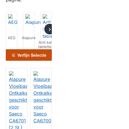
AEG
Alapure
Atag
Bauknecht
Bosch
Bravilor
De
Anti kalk
tabletten
Verfijn Selectie