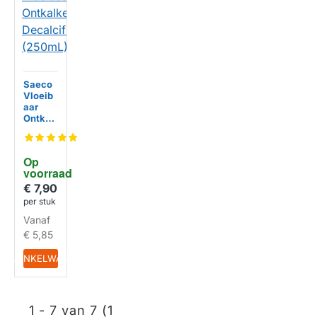
Saeco
Vloeib
aar
Ontkal
ker
Decalci
fier CA
Op 
6700
voorraad
(250mL
)
€ 7,90
per stuk
Vanaf
€ 5,85
IN WINKELWAGEN
1 - 7 van 7 (1