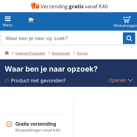
Verzending
gratis
vanaf €40
Waar
ben
je
Overige Producten
Stoomoven
Durgol
naar
home
op
Waar ben je naar opzoek?
zoek?
Openen
Product niet gevonden?
Soort
Merk
Gratis verzending
Model
Bij bestellingen vanaf €40