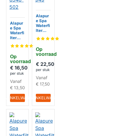
Alapur
e Spa
Alapur
Waterfi
e Spa
lter
Waterfi
SC843
lter
/
SC721 /
PP6541
PP200
Op 
/ 4CH-
2 /
voorraad
949
Op 
6540-
voorraad
502
€ 22,50
€ 16,50
HUISMERK
per stuk
per stuk
Vanaf
Vanaf
HUISMERK
€ 17,50
€ 13,50
IN WINKELWAGEN
IN WINKELWAGEN