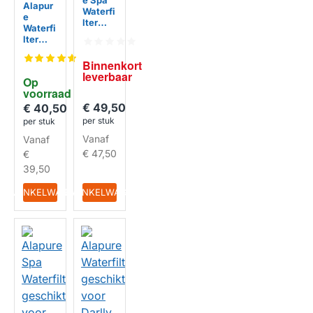
e Spa
Alapur
Waterfi
e
lter
Waterfi
SC702
lter
/ 60521
geschi
/ 6CH-
kt voor
Binnenkort 
960
Darlly
leverbaar
anti-
Op 
PC124 /
bacteri
voorraad
C-7483
eel
€ 49,50
/ PA81
€ 40,50
Zwemb
per stuk
per stuk
ad
Vanaf
Vanaf
Waterfi
HUISMERK
lter
€ 47,50
€
39,50
HUISMERK
IN WINKELWAGEN
IN WINKELWAGEN