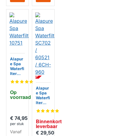
Alapur
e Spa
BI
N
N
E
N
K
R
T
L
E
V
E
R
B
A
A
Waterfi
O
R
lter
10751
HUISMERK
Alapur
Op 
e Spa
voorraad
Waterfi
lter
SC702
/ 60521
/ 6CH-
€ 74,95
Binnenkort 
960
per stuk
leverbaar
Vanaf
€ 29,50