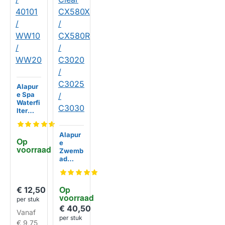
Alapur
e Spa
Waterfi
lter
geschi
kt voor
PWW10
Alapur
Op 
/ 40101
e
voorraad
/ WW10
Zwemb
/
ad
WW20
Waterfi
lter
geschi
Op 
€ 12,50
kt
voorraad
Haywa
per stuk
rd
€ 40,50
Vanaf
Swim
per stuk
HUISMERK
€ 9,75
Clear