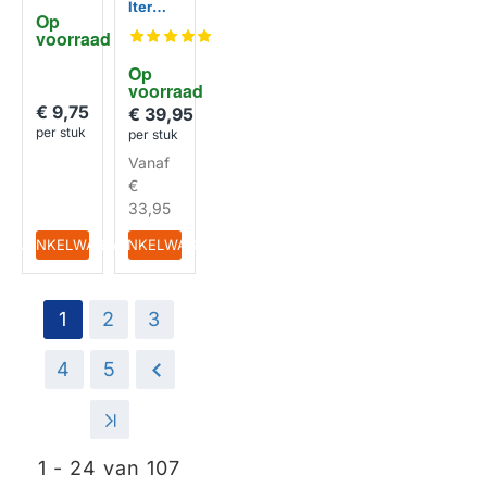
Clever
lter
Op 
SC817 /
voorraad
HUISMERK
61269 /
PDM30
Op 
voorraad
€ 9,75
€ 39,95
per stuk
per stuk
HUISMERK
Vanaf
€
33,95
IN WINKELWAGEN
IN WINKELWAGEN
1
2
3
4
5
>
>|
1 - 24 van 107