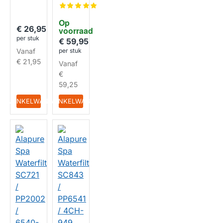
geschi
0SHOR
kt voor
T
Darlly
HUISMERK
Op 
PC112 /
€ 26,95
voorraad
C-8412
per stuk
/ PA120
€ 59,95
Zwemb
Vanaf
per stuk
ad
€ 21,95
Vanaf
Waterfi
lter
€
59,25
HUISMERK
IN WINKELWAGEN
IN WINKELWAGEN