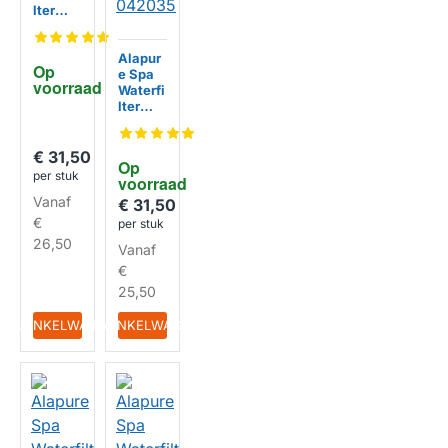
lter
SC746
/
50452
Alapur
Op 
/ 5CH-
e Spa
voorraad
45
Waterfi
lter
SC753
HUISMERK
/ 52512
/ PJZ16
€ 31,50
Op 
/
per stuk
voorraad
AKU00
Vanaf
37 /
€ 31,50
Jazzi
€
per stuk
04203
26,50
Vanaf
5
€
25,50
HUISMERK
IN WINKELWAGEN
IN WINKELWAGEN