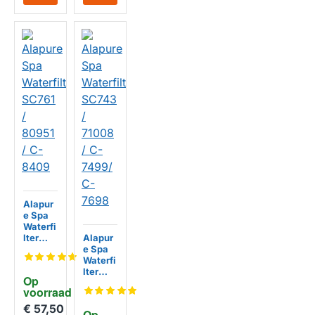
Alapur
e Spa
Waterfi
lter
Alapur
SC761 /
e Spa
80951 /
Waterfi
C-
lter
Op 
8409
SC743
voorraad
/ 71008
/ C-
€ 57,50
Op 