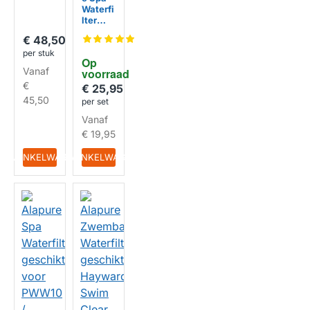
/ 4CH-
Waterfi
949
lter
geschi
HUISMERK
€ 48,50
kt voor
per stuk
PRB17.
Op 
5SF /
Vanaf
voorraad
C-4401
€
/
€ 25,95
WW35
45,50
per set
D /
Vanaf
40352
/
€ 19,95
SC726
(2St.)
IN WINKELWAGEN
IN WINKELWAGEN
HUISMERK