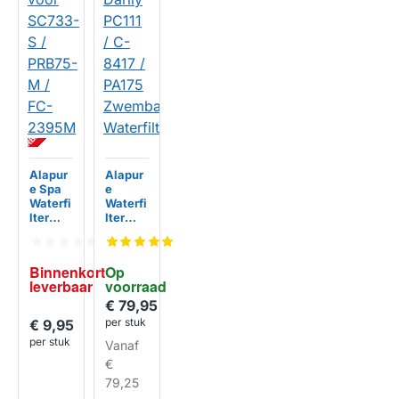
BI
N
N
E
N
K
R
T
L
E
V
E
R
B
A
A
O
R
Alapur
Alapur
e Spa
e
Waterfi
Waterfi
lter
lter
geschi
geschi
kt voor
kt voor
SC733-
Darlly
Binnenkort 
Op 
S /
PC111 /
leverbaar
voorraad
PRB75-
C-8417
M / FC-
/ PA175
€ 79,95
2395M
Zwemb
per stuk
€ 9,95
ad
per stuk
Vanaf
Waterfi
lter
€
79,25
HUISMERK
HUISMERK