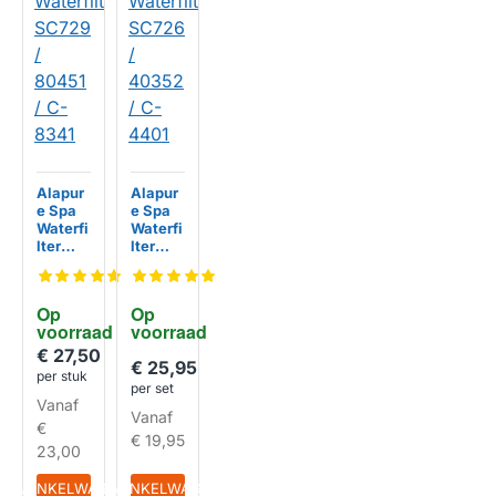
Alapur
Alapur
e Spa
e Spa
Waterfi
Waterfi
lter
lter
SC729
SC726
/ 80451
/
/ C-
40352
Op 
Op 
8341
/ C-
voorraad
voorraad
4401
€ 27,50
€ 25,95
per stuk
HUISMERK
HUISMERK
per set
Vanaf
Vanaf
€
€ 19,95
23,00
IN WINKELWAGEN
IN WINKELWAGEN