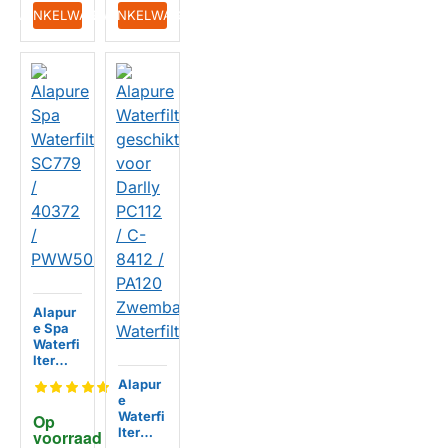
IN WINKELWAGEN
IN WINKELWAGEN
Alapur
e Spa
Waterfi
lter
SC779
Alapur
/
e
40372
Waterfi
Op 
/
lter
voorraad
PWW5