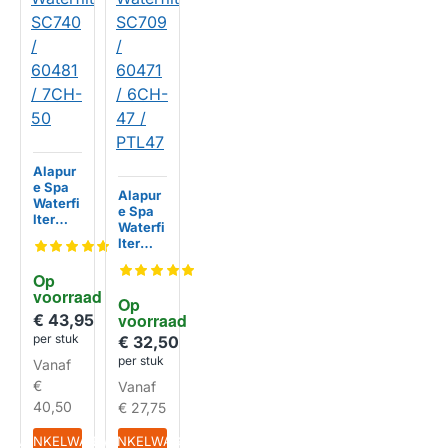
Alapur
e Spa
Alapur
Waterfi
e Spa
lter
Waterfi
SC740
lter
/ 60481
SC709
/ 7CH-
/ 60471
Op 
50
/ 6CH-
voorraad
Op 
47 /
voorraad
€ 43,95
PTL47
per stuk
€ 32,50
HUISMERK
per stuk
Vanaf
€
Vanaf
HUISMERK
40,50
€ 27,75
IN WINKELWAGEN
IN WINKELWAGEN