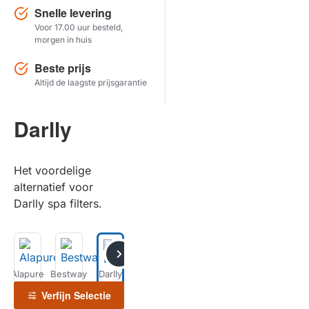
Snelle levering
Voor 17.00 uur besteld,
Herstel zoekopdracht
morgen in huis
TOON PRODUCTEN
Beste prijs
Altijd de laagste prijsgarantie
Darlly
Het voordelige
alternatief voor
Darlly spa filters.
Alapure
Bestway
Darlly
Filbur
Hayward
Intex
Magnum
M
Verfijn Selectie