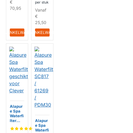
€
per stuk
HUISMERK
70,95
Vanaf
€
25,50
IN WINKELWAGEN
IN WINKELWAGEN
Alapur
e Spa
Waterfi
lter
Alapur
geschi
e Spa
kt voor
Waterfi