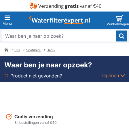
Verzending
gratis
vanaf €40
Waar
ben
je
Spa
Spafilters
Darlly
naar
home
op
Waar ben je naar opzoek?
zoek?
Openen
Product niet gevonden?
Soort
Merk
Gratis verzending
Model
Bij bestellingen vanaf €40