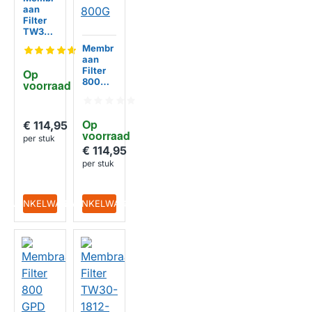
aan
Filter
TW30-
1812-
Membr
800
aan
HUISMERK
Filter
Op 
800
voorraad
GPD
voor
LS-
Op 
€ 114,95
3213-
voorraad
800G
per stuk
€ 114,95
per stuk
HUISMERK
IN WINKELWAGEN
IN WINKELWAGEN