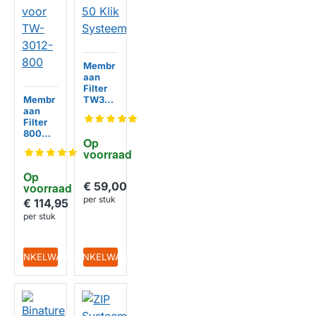
Membr
aan
Filter
Membr
TW30-
aan
1812-
Filter
50 Klik
800
Systee
Op 
GPD
m
voorraad
HUISMERK
voor
TW-
Op 
3012-
€ 59,00
voorraad
800
per stuk
€ 114,95
per stuk
HUISMERK
IN WINKELWAGEN
IN WINKELWAGEN