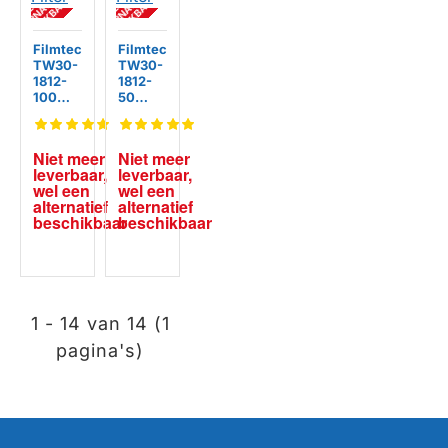
M
A
F
M
A
F
B
E
R
B
E
R
T
R
N
TI
A
T
R
N
TI
A
Filmtec
Filmtec
TW30-
TW30-
1812-
1812-
100
50
Membr
Membr
aan
aan
Filter
Filter
Niet meer 
Niet meer 
leverbaar, 
leverbaar, 
wel een 
wel een 
alternatief 
alternatief 
beschikbaar
beschikbaar
1 - 14 van 14 (1
pagina's)