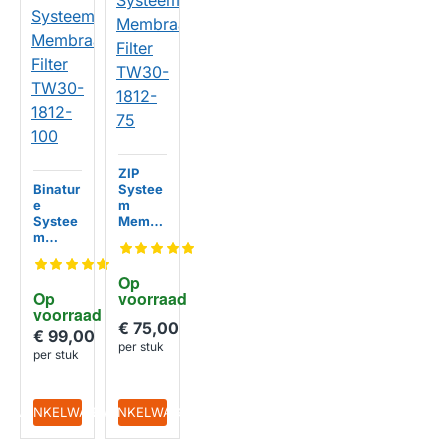
ZIP
Binatur
Systee
e
m
Systee
Membr
m
aan
Membr
Filter
aan
TW30-
Op 
Filter
1812-
Op 
voorraad
TW30-
75
HUISMERK
voorraad
1812-
€ 75,00
100
€ 99,00
HUISMERK
per stuk
per stuk
IN WINKELWAGEN
IN WINKELWAGEN