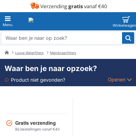
Verzending
gratis
vanaf €40
Waar
ben
je
Losse Waterfilters
Membraanfilters
naar
home
op
Waar ben je naar opzoek?
zoek?
Openen
Product niet gevonden?
Soort
Merk
Gratis verzending
Model
Bij bestellingen vanaf €40