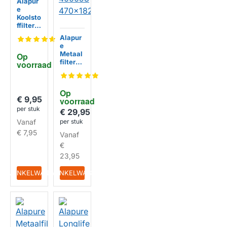
Alapur
e
Koolsto
ffilter
geschi
Alapur
kt voor
e
Atag
Metaal
Op 
EKF00
filter
voorraad
HUISMERK
3
geschi
kt voor
Atag
Op 
880136
€ 9,95
voorraad
04 /
per stuk
40005
€ 29,95
8
Vanaf
per stuk
470x18
€ 7,95
Vanaf
2mm
HUISMERK
€
23,95
IN WINKELWAGEN
IN WINKELWAGEN