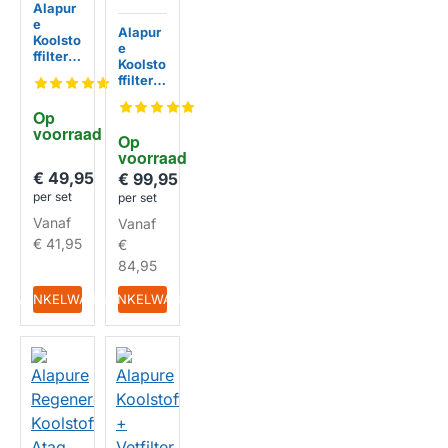
Alapur
e
Alapur
Koolsto
e
ffilter
Koolsto
geschi
ffilter
kt voor
geschi
Atag
kt voor
Op 
ACC91
Atag
voorraad
HUISMERK
4
Op 
ACC92
voorraad
3 (4St.)
€ 49,95
€ 99,95
HUISMERK
per set
per set
Vanaf
Vanaf
€ 41,95
€
84,95
IN WINKELWAGEN
IN WINKELWAGEN