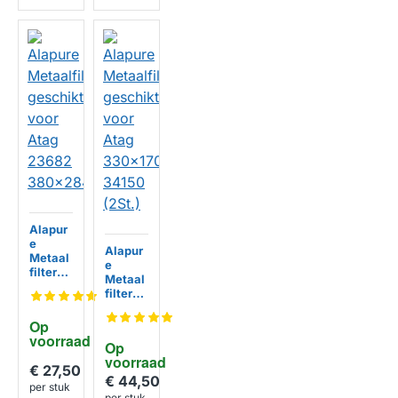
Alapur
e
Alapur
Metaal
e
filter
Metaal
geschi
filter
kt voor
geschi
Atag
kt voor
Op 
23682
Atag
voorraad
380x2
Op 
330x17
84x5m
HUISMERK
voorraad
0x7mm
€ 27,50
m
34150
€ 44,50
per stuk
(2St.)
per stuk