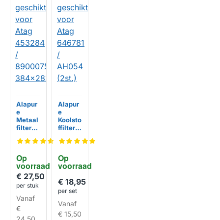
Alapur
Alapur
e
e
Metaal
Koolsto
filter
ffilter
geschi
geschi
kt voor
kt voor
Atag
Atag
Op 
Op 
45328
646781
voorraad
voorraad
4 /
/
89000
AH054
€ 27,50
€ 18,95
754
(2st.)
per stuk
384x2
per set
Vanaf
82x6m
HUISMERK
HUISMERK
Vanaf
m
€
€ 15,50
24,50