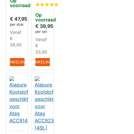
Op 
kt voor
Koolsto
voorraad
Atag
ffilter
ACC92
geschi
HUISMERK
Op 
8
kt voor
€ 47,95
voorraad
Atag
per stuk
AKI670
€ 39,95
/
per set
Vanaf
HF201
€
Vanaf
0
HUISMERK
39,95
€
33,95
IN WINKELWAGEN
IN WINKELWAGEN