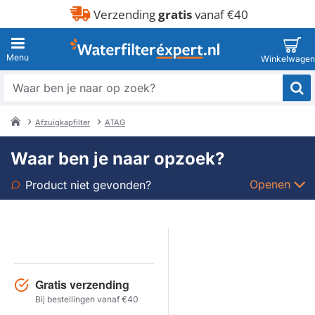
Verzending
gratis
vanaf €40
Waar
ben
je
Afzuigkapfilter
ATAG
naar
home
op
Waar ben je naar opzoek?
zoek?
Openen
Product niet gevonden?
Soort
Merk
Gratis verzending
Model
Bij bestellingen vanaf €40