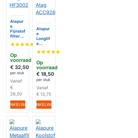
Alapur
e
Alapur
Fijnstof
e
filter
Longlif
geschi
e
kt voor
Koolsto
Atag
ffilter
Op 
HF300
geschi
voorraad
HUISMERK
2
Op 
kt voor
voorraad
€ 32,50
Atag
per stuk
ACC92
€ 18,50
HUISMERK
6
per stuk
Vanaf
€
Vanaf
26,50
€ 13,75
IN WINKELWAGEN
IN WINKELWAGEN