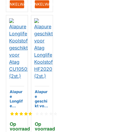
IN WINKELWAGEN
IN WINKELWAGEN
Alapur
Alapur
e
e
Longlif
geschi
e
kt voor
Koolsto
Atag
ffilter
Longlif
geschi
e
Op 
Op 
kt voor
Koolsto
voorraad
voorraad
Atag
ffilter