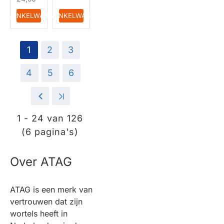
IN WINKELWAGEN
IN WINKELWAGEN
1
2
3
4
5
6
>
>|
1 - 24 van 126
(6 pagina's)
Over ATAG
ATAG is een merk van
vertrouwen dat zijn
wortels heeft in