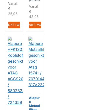
HUISMERK
Vanaf
Vanaf
€
€
25,95
42,95
IN WINKELWAGEN
IN WINKELWAGEN
Alapur
e
Metaal
filter