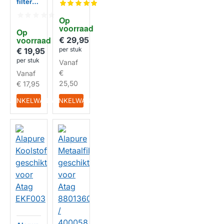
filter
kt voor
geschi
Atag
kt voor
Op 
HF301
Atag
voorraad
HUISMERK
4
Op 
416518
voorraad
€ 29,95
263x29
per stuk
0mm
€ 19,95
HUISMERK
per stuk
Vanaf
€
Vanaf
25,50
€ 17,95
IN WINKELWAGEN
IN WINKELWAGEN