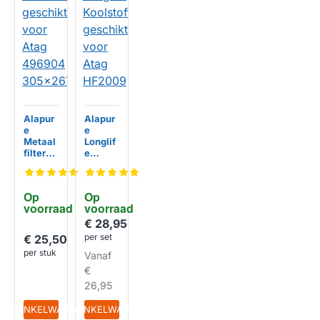
Alapur
Alapur
e
e
Metaal
Longlif
filter
e
geschi
Koolsto
kt voor
ffilter
Atag
geschi
Op 
Op 
49690
kt voor
voorraad
voorraad
4
Atag
305x2
HF200
€ 28,95
HUISMERK
HUISMERK
67mm
9
per set
€ 25,50
per stuk
Vanaf
€
26,95
IN WINKELWAGEN
IN WINKELWAGEN