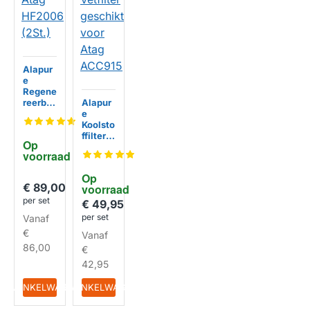
Alapur
e
Regene
reerba
Alapur
ar
e
Koolsto
Koolsto
ffilter
ffilter +
Op 
Atag
Vetfilte
voorraad
HUISMERK
HF200
r
6 (2St.)
geschi
Op 
kt voor
€ 89,00
voorraad
Atag
per set
ACC91
€ 49,95
5
per set
Vanaf
HUISMERK
€
Vanaf
86,00
€
42,95
IN WINKELWAGEN
IN WINKELWAGEN