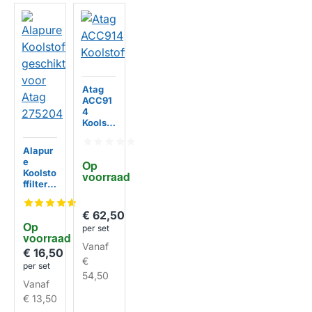
Atag
ACC91
4
HUISMERK
Koolsto
ffilter
Alapur
e
Op 
Koolsto
voorraad
ffilter
geschi
kt voor
€ 62,50
Atag
Op 
per set
27520
voorraad
HUISMERK
4
Vanaf
€ 16,50
€
per set
54,50
Vanaf
€ 13,50