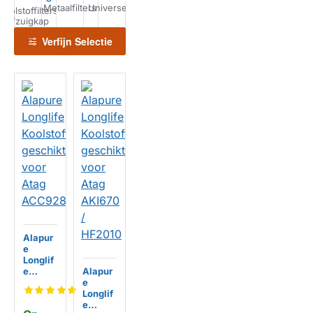
Metaalfilters
Universeel
Recirculatiesets
Schoonmaken
Koolstoffilters
Kookplaat
Horeca
afzuigkap
Filters
Filters
Verfijn Selectie
Alapur
e
Longlif
e
Alapur
Koolsto
e
ffilter
Longlif
geschi
e