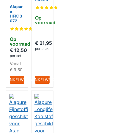
geschi
Alapur
kt voor
e
Atag
HFK13
Op 
15741 /
072
voorraad
707014
Koolsto
41
ffilter
317x23
geschi
HUISMERK
2mm
Op 
kt voor
€ 21,95
voorraad
ATAG
per stuk
ACC92
€ 12,50
0 /
per set
880232
Vanaf
81 /
724359
€ 9,50
HUISMERK
IN WINKELWAGEN
IN WINKELWAGEN