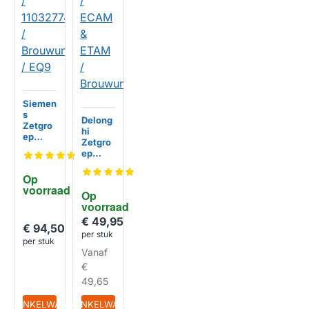
Siemen
s
Delong
Zetgro
hi
ep
Zetgro
Koffiez
ep
etappa
Koffiem
raat
achine
Op 
110104
731325
voorraad
22 /
Op 
1451 /
110327
voorraad
ECAM
74 /
&
€ 49,95
Brouwu
€ 94,50
ETAM /
per stuk
nit /
per stuk
Brouwu
EQ9
Vanaf
nit
€
49,65
IN WINKELWAGEN
IN WINKELWAGEN