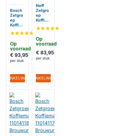
Neff
Bosch
Zetgro
Zetgro
ep
ep
Koffiem
Koffiem
achine
achine
1101411
110413
7
Op 
11
Brouwu
Op 
voorraad
Brouwu
nit /
voorraad
nit /
Percola
€ 83,95
Percola
tiemod
€ 93,95
per stuk
tiemod
ule
per stuk
ule
IN WINKELWAGEN
IN WINKELWAGEN