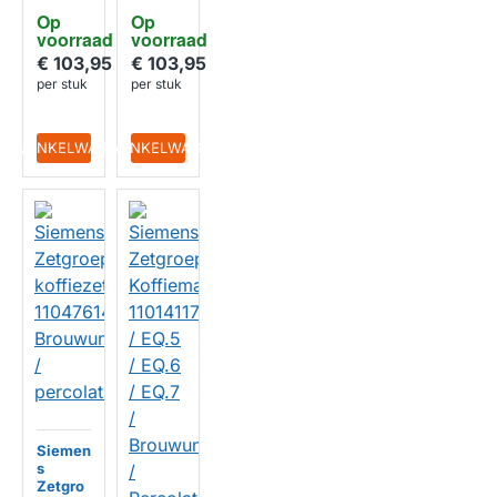
88
110406
Op 
Op 
Brouwu
88
voorraad
voorraad
nit /
Brouwu
Percola
nit /
€ 103,95
€ 103,95
tiemod
Percola
per stuk
per stuk
ule
tiemod
ule
IN WINKELWAGEN
IN WINKELWAGEN
Siemen
s
Zetgro