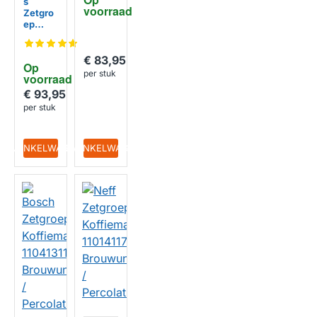
s
7
voorraad
Zetgro
Brouwu
ep
nit /
Koffiem
Percola
achine
tiemod
110413
ule
€ 83,95
Op 
11 /
per stuk
voorraad
EQ.3 /
EQ.300
€ 93,95
/
per stuk
Brouwu
nit /
Percola
IN WINKELWAGEN
IN WINKELWAGEN
tiemod
ule