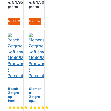
nit /
S500
€ 94,95
€ 84,50
Percola
per stuk
per stuk
tiemod
ule
IN WINKELWAGEN
IN WINKELWAGEN
Bosch
Siemen
Zetgro
s
ep
Zetgro
Koffiem
ep
achine
Koffiem
110406
achine