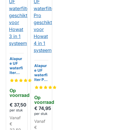
Alapur
e UF
Alapur
waterfi
e UF
lter
waterfi
geschi
lter Pro
kt voor
geschi
Howat
kt voor
Op 
3 in 1
Howat
voorraad
systee
Op 
4 in 1
m
voorraad
systee
€ 37,50
m
€ 74,95
HUISMERK
per stuk
per stuk
Vanaf
Vanaf
HUISMERK
€
€
32,50