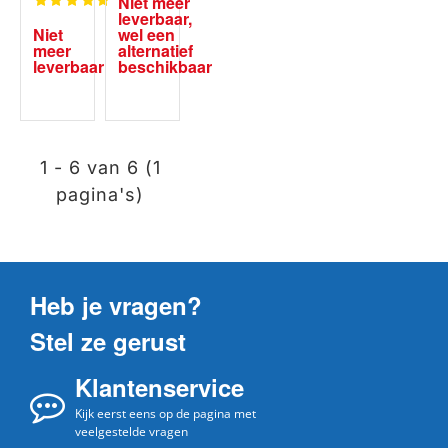
Niet meer 
Membr
leverbaar, 
aan
Niet 
wel een 
meer 
alternatief 
leverbaar
beschikbaar
1 - 6 van 6 (1
pagina's)
Heb je vragen?
Stel ze gerust
Klantenservice
Kijk eerst eens op de pagina met
veelgestelde vragen