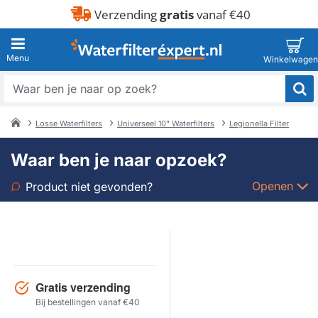
Verzending
gratis
vanaf €40
Waar
ben
je
Losse Waterfilters
Universeel 10" Waterfilters
Legionella Filter
naar
home
op
Waar ben je naar opzoek?
zoek?
Openen
Product niet gevonden?
Soort
Merk
Gratis verzending
Model
Bij bestellingen vanaf €40