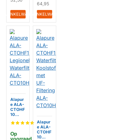
64,95
IN WINKELWAGEN
IN WINKELWAGEN
Alapur
e ALA-
CTOHF
10
Legion
Alapur
ella
e ALA-
Waterfi
CTOHF
Op 
lter
10
voorraad
ALA-