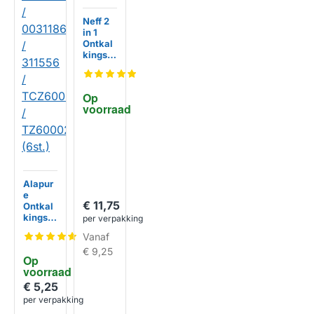
Neff 2
in 1
Ontkal
kingsta
bletten
003124
45 /
Op 
312445
voorraad
Alapur
e
€ 11,75
Ontkal
kingsta
per verpakking
bletten
Vanaf
geschi
kt voor
€ 9,25
Op 
Neff
voorraad
003124
53 /
€ 5,25
003118
per verpakking
64 /