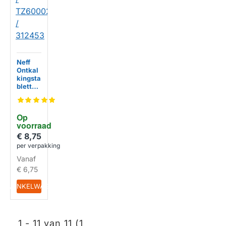
Neff
Ontkal
kingsta
bletten
003124
53 /
311556
Op 
/
voorraad
TCZ60
02 /
€ 8,75
TZ600
per verpakking
02 /
Vanaf
312453
€ 6,75
IN WINKELWAGEN
1 - 11 van 11 (1