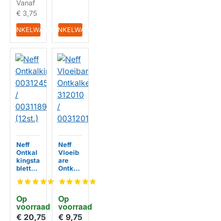
Vanaf
311556
/
€ 3,75
TCZ60
02 /
IN WINKELWAGEN
IN WINKELWAGEN
TZ600
02
(6st.)
HUISMERK
Neff
Neff
Ontkal
Vloeib
kingsta
are
bletten
Ontkal
003124
ker
54 /
312010
003118
/
Op 
Op 
93
003120
voorraad
voorraad
(12st.)
10
€ 20,75
€ 9,75