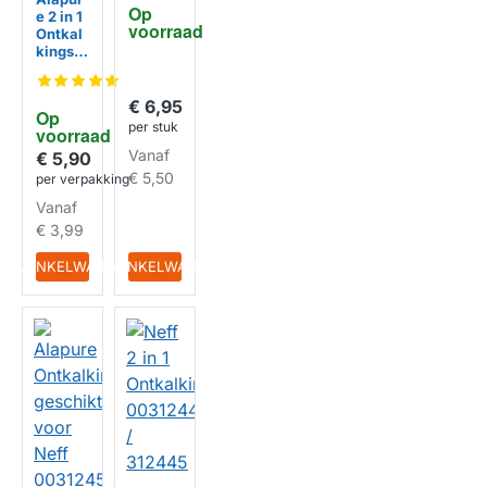
Op 
e 2 in 1
311968
voorraad
Ontkal
/
kingsta
311968
bletten
/ 31168
HUISMERK
geschi
0
kt voor
€ 6,95
Op 
Neff
per stuk
voorraad
003119
Vanaf
75 /
€ 5,90
TZ800
€ 5,50
per verpakking
02 /
Vanaf
VERO
series
€ 3,99
(6x20g
r)
IN WINKELWAGEN
IN WINKELWAGEN
HUISMERK