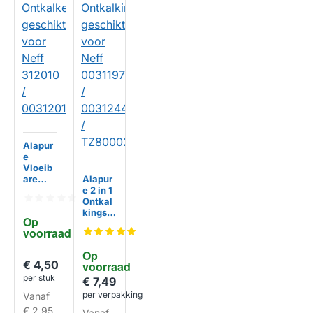
Alapur
e
Vloeib
are
Alapur
Ontkal
e 2 in 1
ker
Ontkal
geschi
kingsta
Op 
kt voor
bletten
voorraad
Neff
geschi
312010
kt voor
Op 
/
Neff
€ 4,50
voorraad
003120
003119
per stuk
10
75 /
€ 7,49
HUISMERK
003124
per verpakking
Vanaf
45 /
€ 2,95
Vanaf