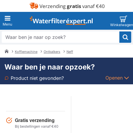
Verzending
gratis
vanaf €40
Waar
ben
je
Koffiemachine
Ontkalkers
Neff
naar
home
op
Waar ben je naar opzoek?
zoek?
Openen
Product niet gevonden?
Soort
Merk
Gratis verzending
Model
Bij bestellingen vanaf €40