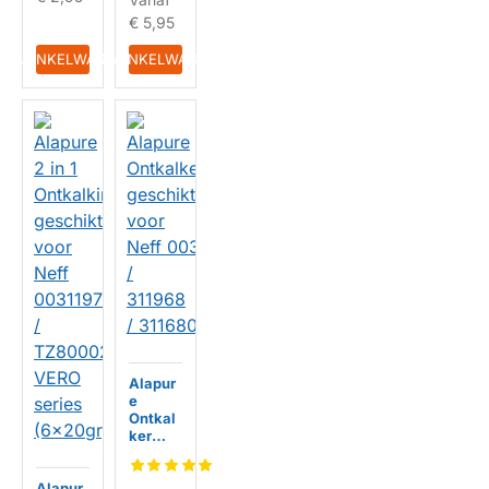
TZ800
02
€ 5,95
HUISMERK
IN WINKELWAGEN
IN WINKELWAGEN
Alapur
e
Ontkal
ker
geschi
kt voor
Alapur
Neff 00