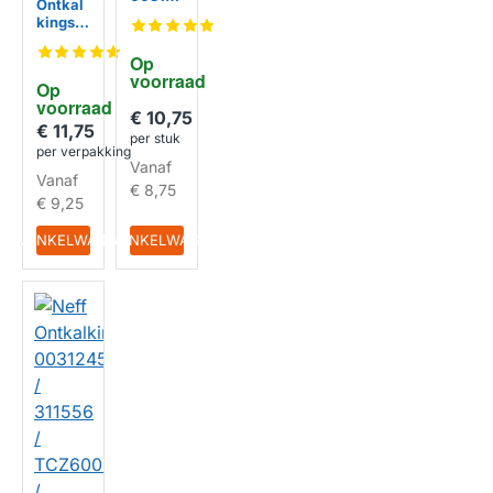
Ontkal
68 /
kingsta
311680
bletten
/
003119
Op 
311138
75 /
voorraad
/
Op 
311819
311968
voorraad
/
€ 10,75
003118
€ 11,75
per stuk
21 /
per verpakking
311821
Vanaf
Vanaf
€ 8,75
€ 9,25
IN WINKELWAGEN
IN WINKELWAGEN