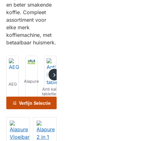
en beter smakende
koffie. Compleet
assortiment voor
elke merk
koffiemachine, met
betaalbaar huismerk.
Alapure
Bauknecht
AEG
Atag
Bosch
Bravilor
De
Anti kalk
tabletten
Verfijn Selectie