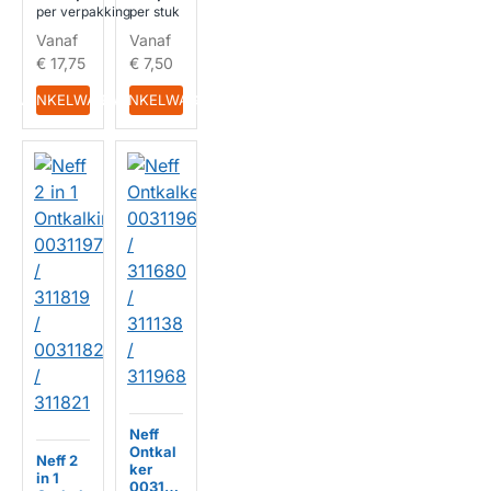
per verpakking
per stuk
Vanaf
Vanaf
€ 17,75
€ 7,50
IN WINKELWAGEN
IN WINKELWAGEN
Neff
Ontkal
Neff 2
ker
in 1
003119