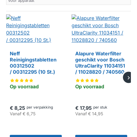
Voor apparaat
Neff
Alapure Waterfilter
Reinigingstabletten
geschikt voor Bosch
00312502
UltraClarity 11034151
HUISMERK
/ 00312295 (10 St.)
/ 11028820 / 740560
Op voorraad
Op voorraad
€ 8,25
per verpakking
€ 17,95
per stuk
Vanaf
€ 6,75
Vanaf
€ 14,95