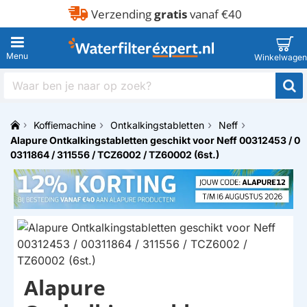
Verzending
gratis
vanaf €40
Waar
ben
je
Koffiemachine
Ontkalkingstabletten
Neff
naar
h
Alapure Ontkalkingstabletten geschikt voor Neff 00312453 / 0
op
o
zoek?
0311864 / 311556 / TCZ6002 / TZ60002 (6st.)
m
e
Alapure
HUISMERK