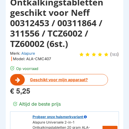
Ontkalkingstabletten
geschikt voor Neff
00312453 / 00311864 /
311556 / TCZ6002 /
TZ60002 (6st.)
Merk:
Alapure
(
)
183
|
Model:
ALA-CMC407
Op voorraad
Geschikt voor mijn apparaat?
€ 5,25
Altijd de beste prijs
Probeer onze huismerkvariant
Alapure Universele 2-in-1
Ontkalkingstabletten 20 gram ALA-