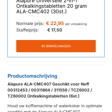
Alapure Universele 2-in-1
Ontkalkingstabletten 20 gram
ALA-CMC402 (30st.)
€ 22,95
Normale prijs:
per verpakking
Staffelprijs:
€ 17,50
IN WINKELWAGEN
Productomschrijving
Alapure ALA-CMC407 Geschikt voor Neff
00312453 / 00311864 / 311556 / TCZ6002 /
TZ60002 Ontkalkingstabletten (6st.)
Houd uw koffiemachine of waterkoker in optimale
conditie met de Alapure ALA-CMC407