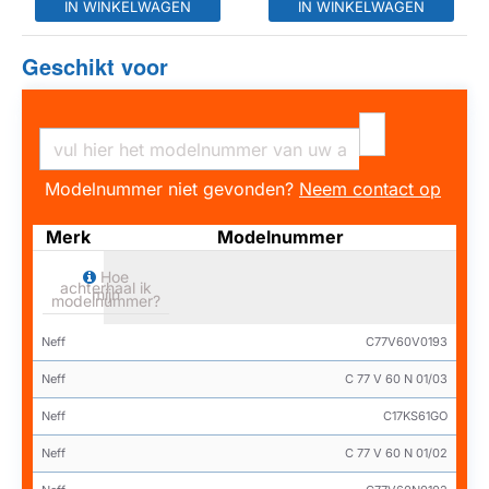
IN WINKELWAGEN
IN WINKELWAGEN
Geschikt voor
Modelnummer niet gevonden?
Neem contact op
Merk
Modelnummer
Hoe
achterhaal ik
mijn
modelnummer?
Neff
C77V60V0193
Neff
C 77 V 60 N 01/03
Neff
C17KS61GO
Neff
C 77 V 60 N 01/02