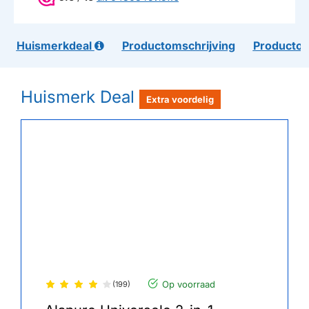
Huismerkdeal
Productomschrijving
Productom
Huismerk Deal
Extra voordelig
Op voorraad
(199)