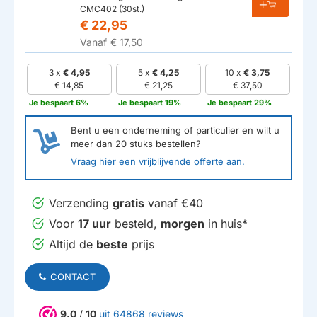
CMC402 (30st.)
€ 22,95
Vanaf
€ 17,50
3 x
€ 4,95
5 x
€ 4,25
10 x
€ 3,75
€ 14,85
€ 21,25
€ 37,50
Je bespaart 6%
Je bespaart 19%
Je bespaart 29%
Bent u een onderneming of particulier en wilt u
meer dan
20
stuks bestellen?
Vraag hier een vrijblijvende offerte aan.
Verzending
gratis
vanaf €40
Voor
17 uur
besteld,
morgen
in huis*
Altijd de
beste
prijs
CONTACT
9.0
/
10
uit 64868 reviews