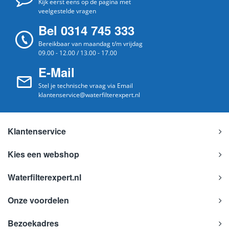
Kijk eerst eens op de pagina met
veelgestelde vragen
Bel 0314 745 333
Bereikbaar van maandag t/m vrijdag
09.00 - 12.00 / 13.00 - 17.00
E-Mail
Stel je technische vraag via Email
klantenservice@waterfilterexpert.nl
Klantenservice
Kies een webshop
Waterfilterexpert.nl
Onze voordelen
Bezoekadres