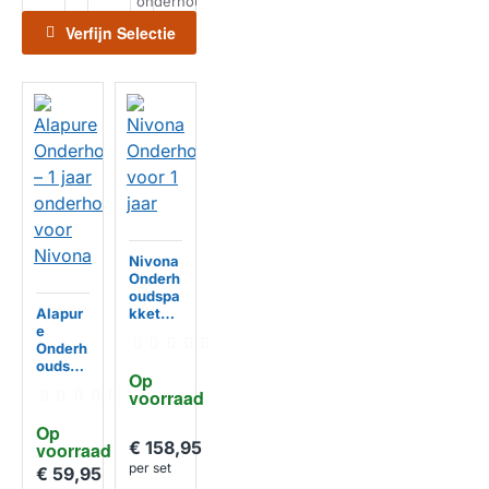
onderhoud
on
Verfijn Selectie
Nivona
Onderh
oudspa
Alapur
kket
e
voor 1
Onderh
jaar
oudspa
Op 
kket – 1
voorraad
jaar
onderh
Op 
oudsse
€ 158,95
voorraad
HUISMERK
t voor
per set
Nivona
€ 59,95