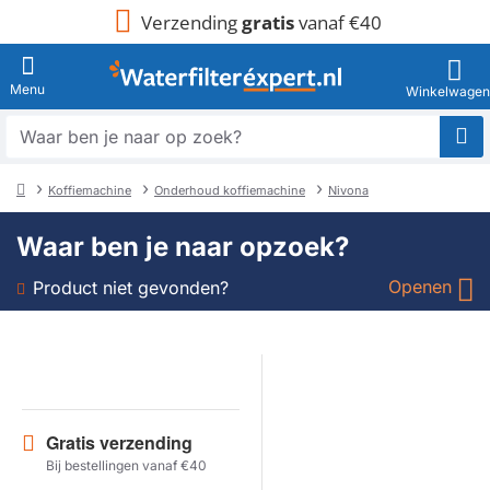
Verzending
gratis
vanaf €40
Waar
ben
je
Koffiemachine
Onderhoud koffiemachine
Nivona
naar
home
op
Waar ben je naar opzoek?
zoek?
Openen
Product niet gevonden?
Soort
Merk
Gratis verzending
Model
Bij bestellingen vanaf €40