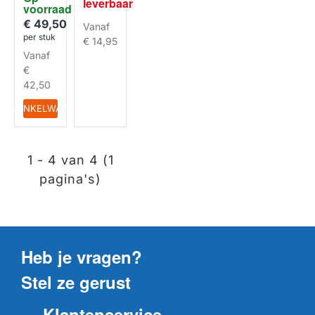
leverbaar
aasluiti
voorraad
etten +
ngen)
Ontkal
€ 49,50
Vanaf
ker
per stuk
€ 14,95
Vanaf
€
42,50
IN WINKELWAGEN
1 - 4 van 4 (1
pagina's)
Heb je vragen?
Stel ze gerust
Klantenservice