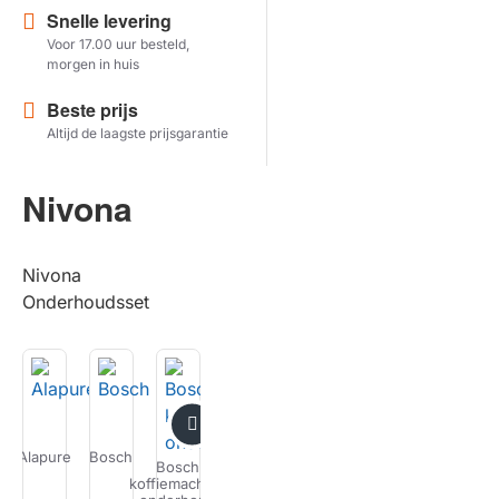
Snelle levering
Voor 17.00 uur besteld,
Herstel zoekopdracht
morgen in huis
TOON PRODUCTEN
Beste prijs
Altijd de laagste prijsgarantie
Nivona
Nivona
Onderhoudsset
Alapure
Bosch
Delonghi
Gaggenau
Gaggia
Jura
Bosch
koffiemachine
koff