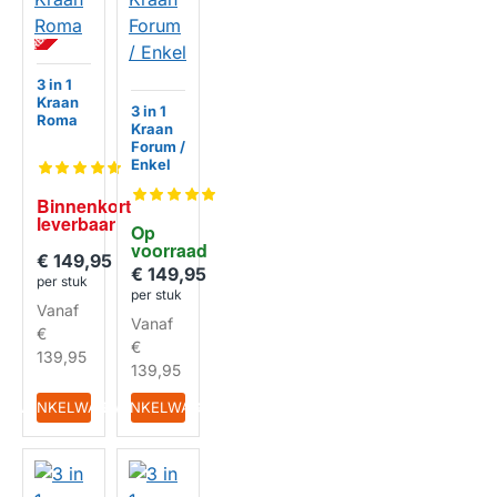
BI
N
N
E
N
K
R
T
L
E
V
E
R
B
A
A
O
R
3 in 1
Kraan
3 in 1
Roma
Kraan
Forum /
HUISMERK
Enkel
Binnenkort 
HUISMERK
leverbaar
Op 
voorraad
€ 149,95
€ 149,95
per stuk
per stuk
Vanaf
Vanaf
€
€
139,95
139,95
IN WINKELWAGEN
IN WINKELWAGEN