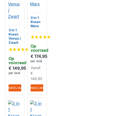
3 in 1
Kraan
Mars
3 in 1
HUISMERK
Kraan
Venus /
Zwart
Op 
voorraad
€ 174,95
Op 
HUISMERK
per stuk
voorraad
€ 149,95
Vanaf
per stuk
€
149,95
IN WINKELWAGEN
IN WINKELWAGEN