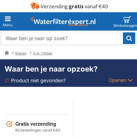
Verzending
gratis
vanaf €40
Waar
ben
je
Kranen
3-in-1 Kraan
naar
home
op
Waar ben je naar opzoek?
zoek?
Openen
Product niet gevonden?
Soort
Merk
Gratis verzending
Model
Bij bestellingen vanaf €40