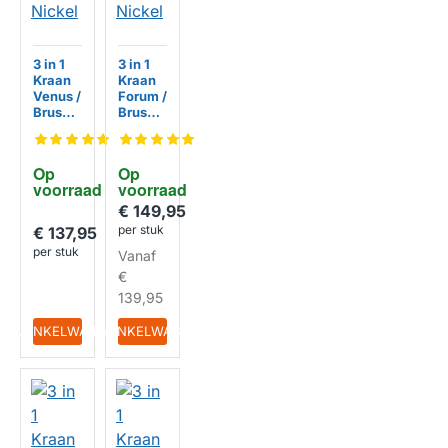
3 in 1
3 in 1
Kraan
Kraan
Venus /
Forum /
Brushe
Brushe
d
d
Nickel
Nickel
Op 
Op 
voorraad
voorraad
HUISMERK
HUISMERK
€ 149,95
per stuk
€ 137,95
per stuk
Vanaf
€
139,95
IN WINKELWAGEN
IN WINKELWAGEN