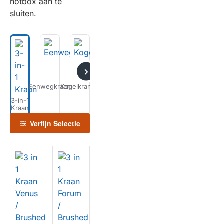
hotbox aan te
sluiten.
Eenwegkraan
Kogelkranen
Kokend
Water
3-in-1
Kranen
Kraan
Verfijn Selectie