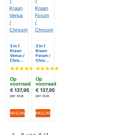
3 in 1
3 in 1
Kraan
Kraan
Venus /
Forum /
Chroo
Chroo
m
m
Op 
HUISMERK
Op 
HUISMERK
voorraad
voorraad
€ 137,95
€ 137,95
per stuk
per stuk
IN WINKELWAGEN
IN WINKELWAGEN