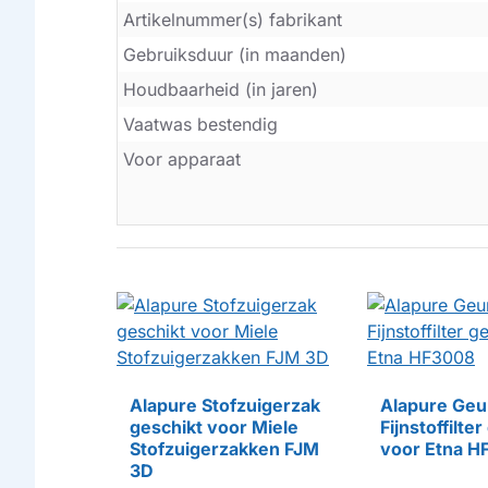
Artikelnummer(s) fabrikant
Gebruiksduur (in maanden)
Houdbaarheid (in jaren)
Vaatwas bestendig
Voor apparaat
-62%
Alapure Stofzuigerzak
Alapure Geu
geschikt voor Miele
Fijnstoffilte
HUISMERK
HUISMERK
Stofzuigerzakken FJM
voor Etna H
3D