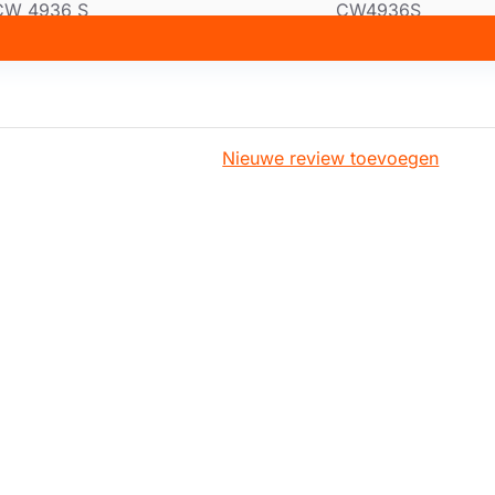
CW 4936 S
CW4936S
CW 4938 G
CW4938G
CW 4976 S
CW4976S
CW41230G
WS12CPTHJ/01
CW41230G
WS12CNTHJ/01
Nieuwe review toevoegen
CW41230G
WS12CGTHJ/01
CW41230G
CW41230G
CW41230G
WS12CETHJ/01
CW41236S
WS12AETBE/01
CW41236S
CW41236S
CW41238G
CW41238G
CW41238G
CW41238G-CN
CW4176S
WS12AAKBA/00
CW4176S
CW4176S