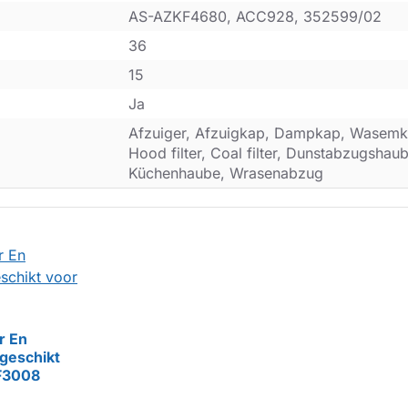
AS-AZKF4680, ACC928, 352599/02
36
15
Ja
Afzuiger, Afzuigkap, Dampkap, Wasemk
Hood filter, Coal filter, Dunstabzugsha
Küchenhaube, Wrasenabzug
r En
r geschikt
F3008