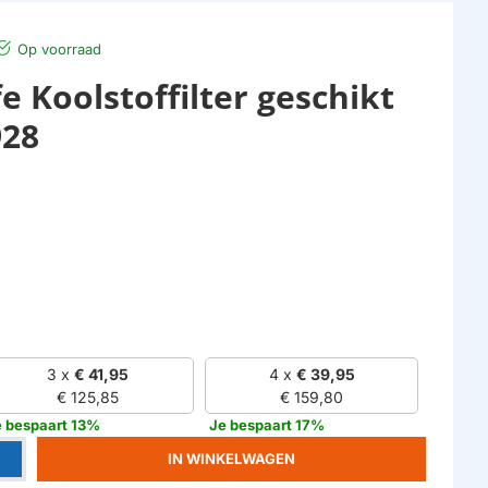
Op voorraad
e Koolstoffilter geschikt
928
3 x
€ 41,95
4 x
€ 39,95
€ 125,85
€ 159,80
e bespaart 13%
Je bespaart 17%
IN WINKELWAGEN