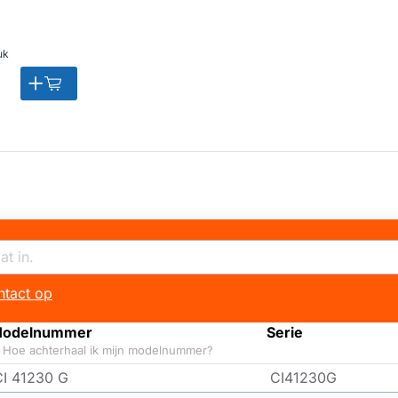
uk
tact op
odelnummer
Serie
Hoe achterhaal ik mijn modelnummer?
CI 41230 G
CI41230G