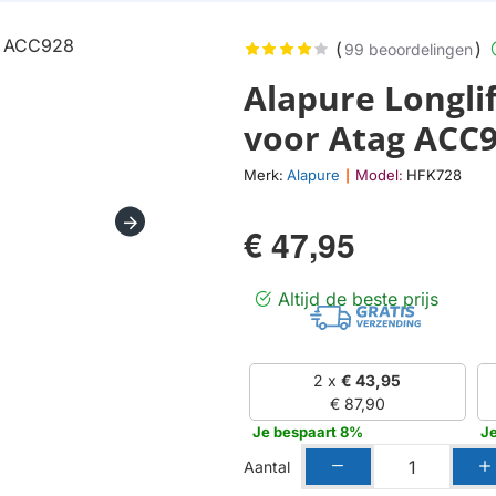
(
)
99 beoordelingen
Alapure Longlif
voor Atag ACC
Merk:
Alapure
Model:
HFK728
|
€ 47,95
Altijd de beste prijs
2 x
€ 43,95
€ 87,90
Je bespaart 8%
J
Aantal