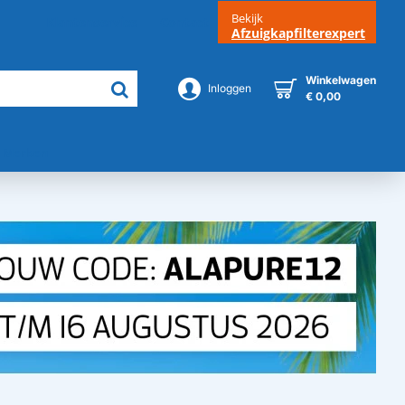
Bekijk
Klantenservice
Contact
Afzuigkapfilterexpert
Winkelwagen
Inloggen
€ 0,00
Merken