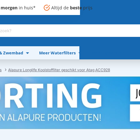
,
morgen
in huis*
Altijd de
beste
prijs
 & Zwembad
Meer Waterfilters
Meer Apparaten
s
Alapure Longlife Koolstoffilter geschikt voor Atag ACC928