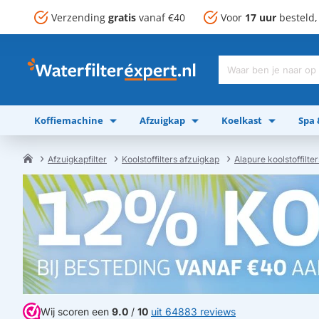
Verzending
gratis
vanaf €40
Voor
17 uur
besteld
Waar
ben
je
Koffiemachine
Afzuigkap
Koelkast
Spa
naar
op
zoek?
Afzuigkapfilter
Koolstoffilters afzuigkap
Alapure koolstoffilter
home
Wij scoren een
9.0
/
10
uit 64883 reviews