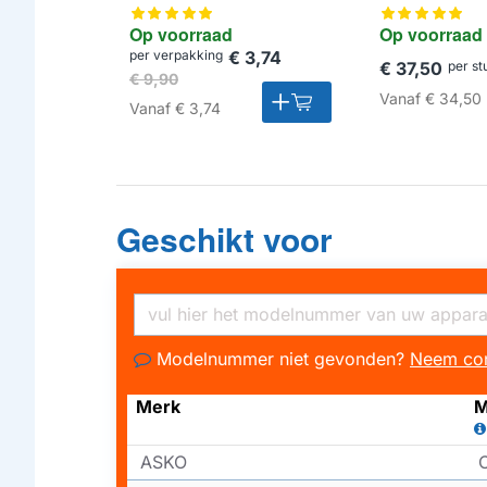
Op voorraad
Op voorraad
per verpakking
€ 3,74
€ 37,50
per st
€ 9,90
Vanaf
€ 34,50
Vanaf
€ 3,74
Geschikt voor
Modelnummer niet gevonden?
Neem con
Merk
M
ASKO