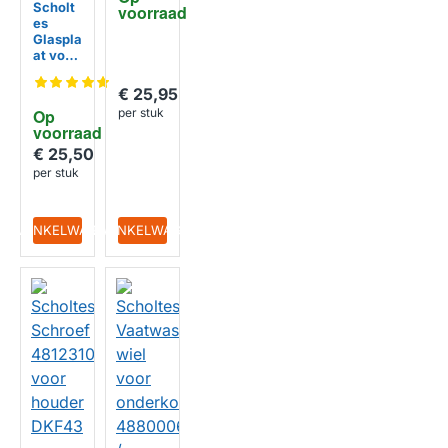
Scholt
voorraad
es
Glaspla
at voor
Koelka
st
€ 25,95
C0028
Op 
per stuk
0892 /
voorraad
C0004
1968 /
€ 25,50
C0062
per stuk
8270
IN WINKELWAGEN
IN WINKELWAGEN