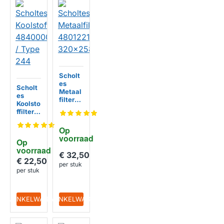
Scholt
es
Scholt
Metaal
es
filter
Koolsto
480122
ffilter
102169
48400
320x2
00087
Op 
58mm
76 /
voorraad
Op 
Type
voorraad
244
€ 32,50
€ 22,50
per stuk
per stuk
IN WINKELWAGEN
IN WINKELWAGEN