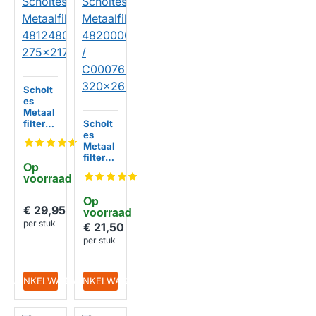
Scholt
es
Metaal
filter
Scholt
481248
es
058332
Metaal
275x21
filter
Op 
7x8mm
48200
voorraad
00273
81 /
Op 
C0007
€ 29,95
voorraad
6591
per stuk
320x2
€ 21,50
60x9m
per stuk
m
IN WINKELWAGEN
IN WINKELWAGEN