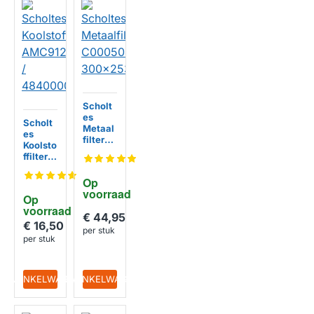
Scholt
es
Scholt
Metaal
es
filter
Koolsto
C0005
ffilter
0409
AMC91
300x2
2 /
Op 
53mm
48400
voorraad
Op 
00085
voorraad
72
€ 44,95
€ 16,50
per stuk
per stuk
IN WINKELWAGEN
IN WINKELWAGEN