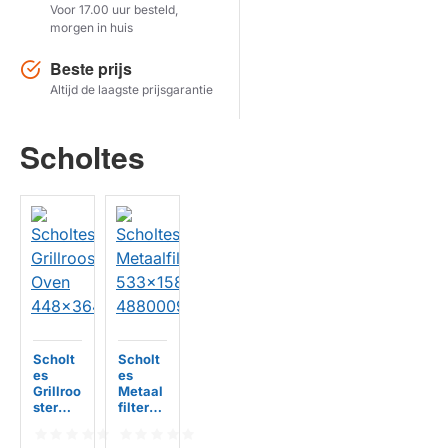
Voor 17.00 uur besteld,
morgen in huis
Herstel zoekopdracht
Beste prijs
TOON PRODUCTEN
Altijd de laagste prijsgarantie
Scholtes
Scholt
Scholt
es
es
Grillroo
Metaal
ster
filter
Oven
533x15
448x3
8mm