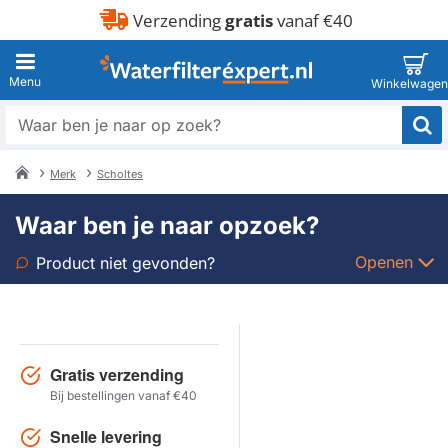
Verzending
gratis
vanaf €40
Waar
ben
je
Merk
Scholtes
naar
home
op
Waar ben je naar opzoek?
zoek?
Openen
Product niet gevonden?
Soort
Merk
Gratis verzending
Bij bestellingen vanaf €40
Model
Snelle levering