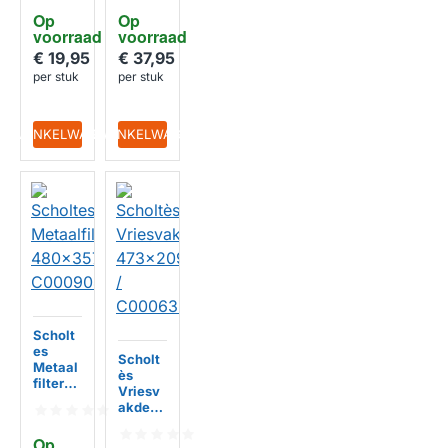
64mm
48800
Op 
Op 
09549
voorraad
voorraad
72
€ 19,95
€ 37,95
per stuk
per stuk
IN WINKELWAGEN
IN WINKELWAGEN
Scholt
es
Scholt
Metaal
ès
filter
Vriesv
480x3
akdeur
57x30
473x2
mm
09mm /
Op 
C0009