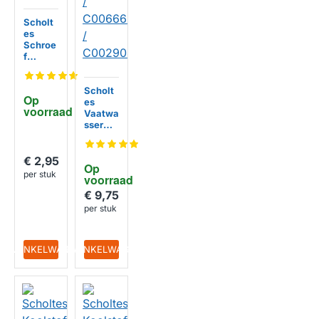
Scholt
es
Schroe
f
481231
038959
voor
Scholt
Op 
houder
es
voorraad
DKF43
Vaatwa
sser
wiel
voor
onderk
€ 2,95
Op 
orf
per stuk
voorraad
48800
066623
€ 9,75
3 /
per stuk
C0066
6233 /
C0029
IN WINKELWAGEN
IN WINKELWAGEN
0453