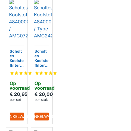
Scholt
Scholt
es
es
Koolsto
Koolsto
ffilter
ffilter
48400
48400
00088
00087
24 /
77 /
Op 
Op 
AMC07
Type
voorraad
voorraad
2
AMC24
2
€ 20,95
€ 20,00
per set
per stuk
IN WINKELWAGEN
IN WINKELWAGEN