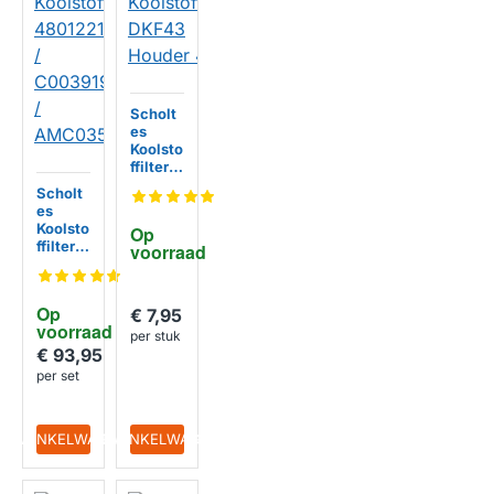
Scholt
es
Koolsto
ffilter
DKF43
Scholt
Houder
es
48012
Koolsto
Op 
210127
ffilter
voorraad
9
480122
100479
/
Op 
€ 7,95
C0039
voorraad
1958 /
per stuk
AMC03
€ 93,95
5
per set
IN WINKELWAGEN
IN WINKELWAGEN