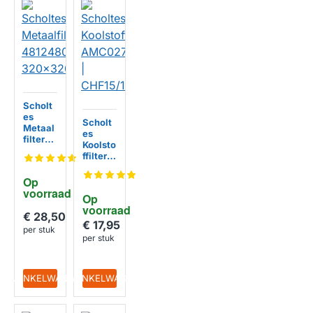
Scholt
es
Scholt
Metaal
es
filter
Koolsto
481248
ffilter
058144
AMC02
320x3
7 |
Op 
20x10
CHF15/
voorraad
mm
Op 
1
voorraad
€ 28,50
€ 17,95
per stuk
per stuk
IN WINKELWAGEN
IN WINKELWAGEN