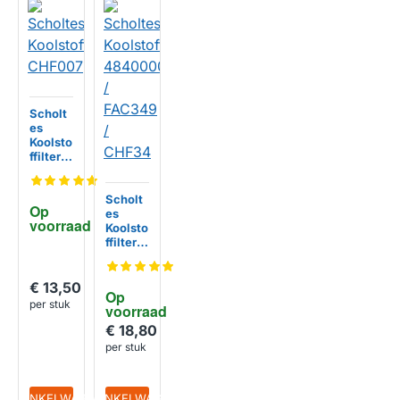
Scholt
es
Koolsto
ffilter
CHF00
7
Scholt
Op 
es
voorraad
Koolsto
ffilter
48400
000861
0 /
€ 13,50
Op 
FAC34
per stuk
voorraad
9 /
CHF34
€ 18,80
per stuk
IN WINKELWAGEN
IN WINKELWAGEN