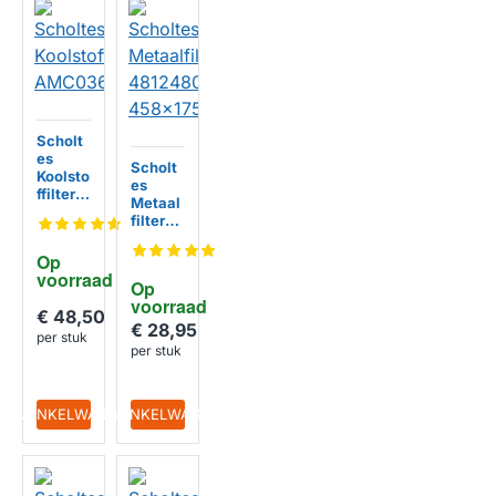
Scholt
es
Scholt
Koolsto
es
ffilter
Metaal
AMC03
filter
6
481248
058314
Op 
458x17
voorraad
Op 
5x8mm
voorraad
€ 48,50
€ 28,95
per stuk
per stuk
IN WINKELWAGEN
IN WINKELWAGEN