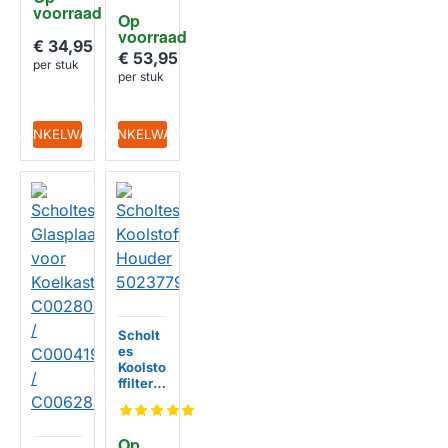
C0006
voorraad
0447
Op 
3308
voorraad
€ 34,95
€ 53,95
per stuk
per stuk
IN WINKELWAGEN
IN WINKELWAGEN
Scholt
es
Koolsto
ffilter
Houder
502377
95005
Op 