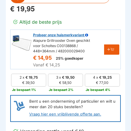
€ 19,95
Altijd de beste prijs
Probeer onze huismerkvariant
Alapure Grillrooster Oven geschikt
voor Scholtes C00138868 /
448x364mm / 482000029400
€ 14,95
25% goedkoper
Vanaf
€ 14,25
2 x
€ 19,75
3 x
€ 19,50
4 x
€ 19,25
€ 39,50
€ 58,50
€ 77,00
Je bespaart 1%
Je bespaart 2%
Je bespaart 4%
Bent u een onderneming of particulier en wilt u
meer dan
20
stuks bestellen?
Vraag hier een vrijblijvende offerte aan.