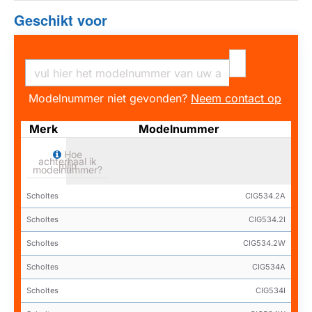
Geschikt voor
Modelnummer niet gevonden?
Neem contact op
Merk
Modelnummer
Hoe
achterhaal ik
mijn
modelnummer?
Scholtes
CIG534.2A
Scholtes
CIG534.2I
Scholtes
CIG534.2W
Scholtes
CIG534A
Scholtes
CIG534I