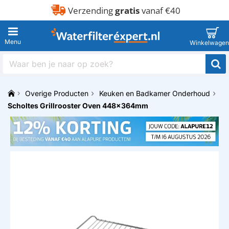
Verzending
gratis
vanaf €40
Waar
ben
je
Overige Producten
Keuken en Badkamer Onderhoud
naar
h
op
Scholtes Grillrooster Oven 448x364mm
o
zoek?
m
e