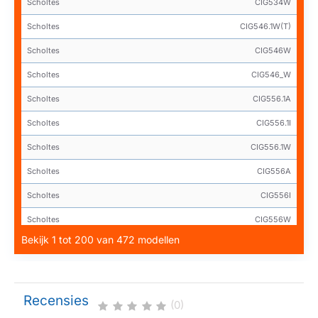
Scholtes
CIG534W
Scholtes
CIG546.1W(T)
Scholtes
CIG546W
Scholtes
CIG546_W
Scholtes
CIG556.1A
Scholtes
CIG556.1I
Scholtes
CIG556.1W
Scholtes
CIG556A
Scholtes
CIG556I
Scholtes
CIG556W
Bekijk 1 tot 200 van 472 modellen
Scholtes
CIG556_A
Scholtes
CIG556_I
Scholtes
CIG556_W
Recensies
(0)
Scholtes
CIH526.1A