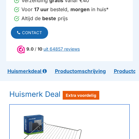
Verzending
gratis
vanaf €40
Voor
17 uur
besteld,
morgen
in huis*
Altijd de
beste
prijs
CONTACT
9.0
/
10
uit 64857 reviews
Huismerkdeal
Productomschrijving
Productom
Huismerk Deal
Extra voordelig