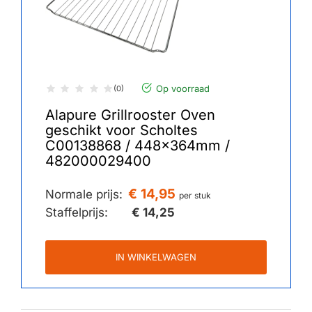
Op voorraad
(0)
Alapure Grillrooster Oven
geschikt voor Scholtes
C00138868 / 448x364mm /
482000029400
€ 14,95
Normale prijs:
per stuk
Staffelprijs:
€ 14,25
IN WINKELWAGEN