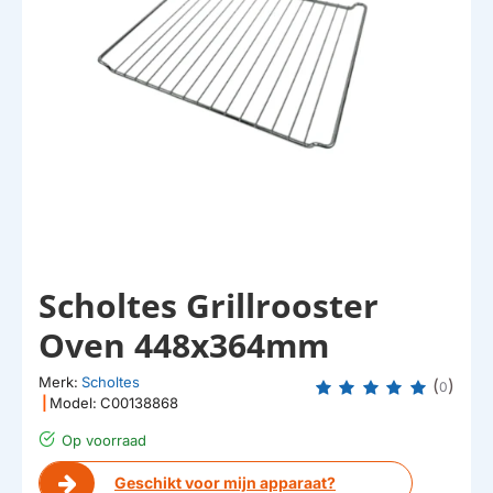
Scholtes Grillrooster
Oven 448x364mm
Merk:
Scholtes
(
)
0
|
Model:
C00138868
Op voorraad
Geschikt voor mijn apparaat?