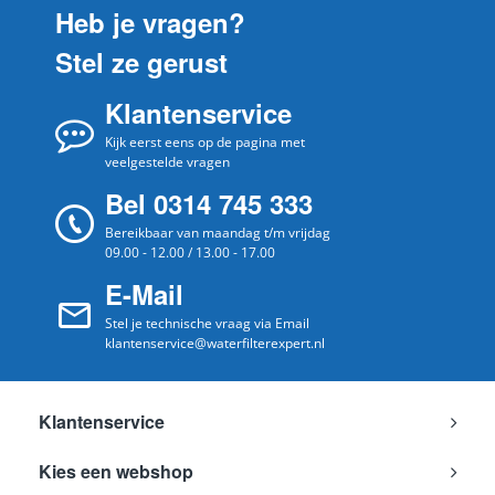
Heb je vragen?
Scholtes
CIH566A
Stel ze gerust
Scholtes
CIH566W
Klantenservice
Scholtes
CIH566_A
Scholtes
Kijk eerst eens op de pagina met
CIH566_W
veelgestelde vragen
Scholtes
CIH576.1A
Bel 0314 745 333
Scholtes
CIH576.1W
Bereikbaar van maandag t/m vrijdag
09.00 - 12.00 / 13.00 - 17.00
Scholtes
CIH576A
E-Mail
Scholtes
CIH576W
Stel je technische vraag via Email
Scholtes
CIH576_A
klantenservice@waterfilterexpert.nl
Scholtes
CIH576_W
Scholtes
CII596.1A(T)
Klantenservice
Scholtes
CII596.1W(T)
Kies een webshop
Scholtes
CII596A