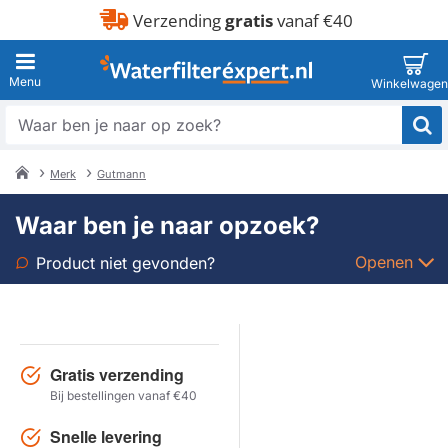
Verzending
gratis
vanaf €40
Waar
ben
je
Merk
Gutmann
naar
home
op
Waar ben je naar opzoek?
zoek?
Openen
Product niet gevonden?
Soort
Merk
Gratis verzending
Bij bestellingen vanaf €40
Model
Snelle levering