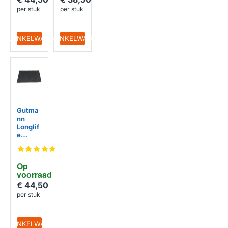
Gutma
per stuk
per stuk
nn /
Opera
IN WINKELWAGEN
IN WINKELWAGEN
Gutma
nn
Longlif
e
Koolsto
ffilter
TZ458
Op 
AK
voorraad
€ 44,50
per stuk
IN WINKELWAGEN