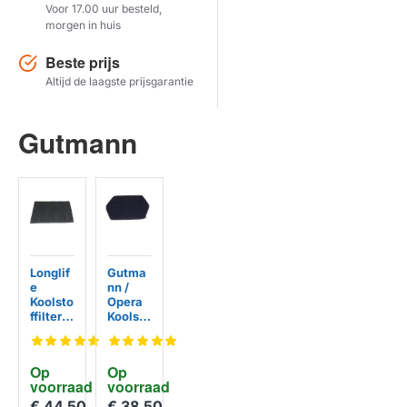
Voor 17.00 uur besteld,
morgen in huis
Herstel zoekopdracht
Beste prijs
TOON PRODUCTEN
Altijd de laagste prijsgarantie
Gutmann
Longlif
Gutma
e
nn /
Koolsto
Opera
ffilter
Koolsto
75008
ffilter
010 /
TZ455
TZ458
AK /
Op 
Op 
AK
75008
voorraad
voorraad
geschi
009
kt voor
€ 44,50
€ 38,50