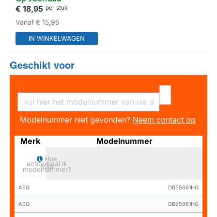
€ 18,95
per stuk
Vanaf
€ 15,95
IN WINKELWAGEN
Geschikt voor
Modelnummer niet gevonden?
Neem contact op
Merk
Modelnummer
Hoe
achterhaal ik
mijn
modelnummer?
AEG
DBE5661HG
AEG
DBE5961HG