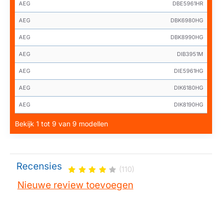
AEG
DBE5961HR
AEG
DBK6980HG
AEG
DBK8990HG
AEG
DIB3951M
AEG
DIE5961HG
AEG
DIK6180HG
AEG
DIK8190HG
Bekijk 1 tot 9 van 9 modellen
Recensies
(110)
Nieuwe review toevoegen