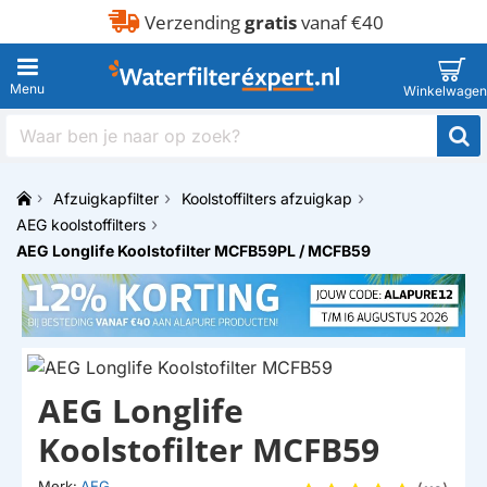
Verzending
gratis
vanaf €40
Waar
ben
je
Afzuigkapfilter
Koolstoffilters afzuigkap
naar
h
op
AEG koolstoffilters
o
zoek?
AEG Longlife Koolstofilter MCFB59PL / MCFB59
m
e
AEG Longlife
Koolstofilter MCFB59
Merk:
AEG