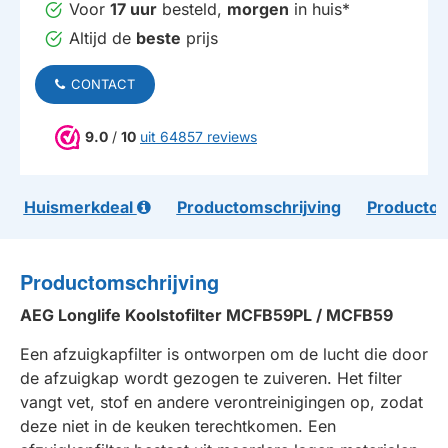
Voor
17 uur
besteld,
morgen
in huis*
Altijd de
beste
prijs
CONTACT
9.0
/
10
uit 64857 reviews
Huismerkdeal
Productomschrijving
Productom
Productomschrijving
AEG Longlife Koolstofilter MCFB59PL / MCFB59
Een afzuigkapfilter is ontworpen om de lucht die door
de afzuigkap wordt gezogen te zuiveren. Het filter
vangt vet, stof en andere verontreinigingen op, zodat
deze niet in de keuken terechtkomen. Een