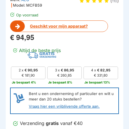
(
)
110
|
Model:
MCFB59
Op voorraad
Geschikt voor mijn apparaat?
€ 94,95
Altijd de beste prijs
2 x
€ 90,95
3 x
€ 86,95
4 x
€ 82,95
€ 181,90
€ 260,85
€ 331,80
Je bespaart 4%
Je bespaart 8%
Je bespaart 13%
Bent u een onderneming of particulier en wilt u
meer dan
20
stuks bestellen?
Vraag hier een vrijblijvende offerte aan.
Verzending
gratis
vanaf €40