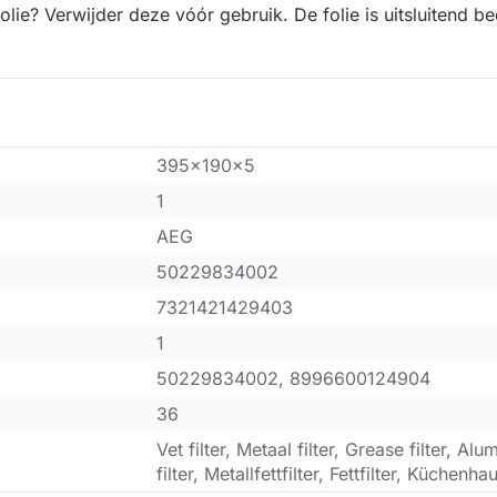
lie? Verwijder deze vóór gebruik. De folie is uitsluitend be
395x190x5
1
AEG
50229834002
7321421429403
1
50229834002, 8996600124904
36
Vet filter, Metaal filter, Grease filter, Al
filter, Metallfettfilter, Fettfilter, Küche