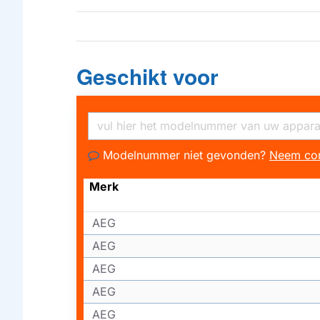
Geschikt voor
Modelnummer niet gevonden?
Neem con
Merk
AEG
AEG
AEG
AEG
AEG