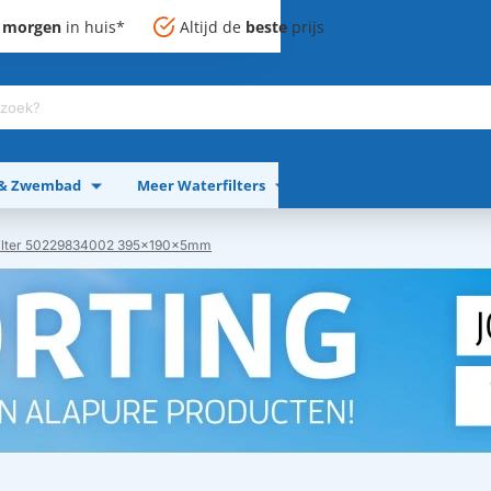
,
morgen
in huis*
Altijd de
beste
prijs
 & Zwembad
Meer Waterfilters
Meer Apparaten
filter 50229834002 395x190x5mm