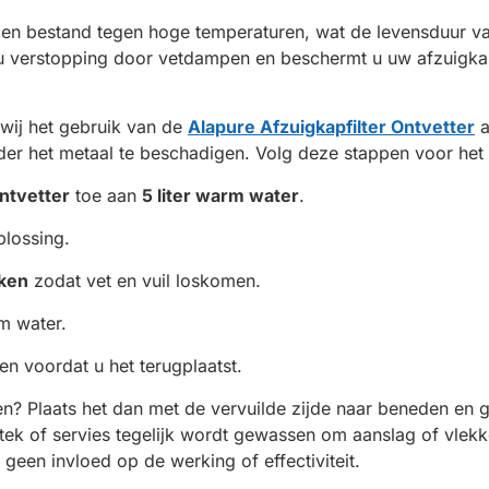
 en bestand tegen hoge temperaturen, wat de levensduur van 
u verstopping door vetdampen en beschermt u uw afzuigkap
 wij het gebruik van de
Alapure Afzuigkapfilter Ontvetter
a
er het metaal te beschadigen. Volg deze stappen voor het b
ntvetter
toe aan
5 liter warm water
.
plossing.
ken
zodat vet en vuil loskomen.
m water.
gen voordat u het terugplaatst.
inigen? Plaats het dan met de vervuilde zijde naar beneden e
ek of servies tegelijk wordt gewassen om aanslag of vlekke
 geen invloed op de werking of effectiviteit.