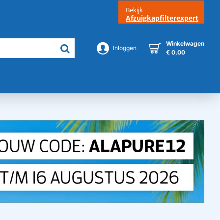
Bekijk
Klantenservice
Contact
Afzuigkapfilterexpert
Winkelwagen
Inloggen
€ 0,00
Merken