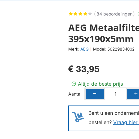
(
)
84 beoordelingen
AEG Metaalfilt
395x190x5mm
Merk:
AEG
Model:
50229834002
|
€ 33,95
Altijd de beste prijs
Aantal
Bent u een ondernemin
bestellen?
Vraag hier 