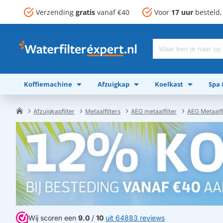
Verzending
gratis
vanaf €40
Voor
17 uur
besteld
Waar
ben
je
Koffiemachine
Afzuigkap
Koelkast
Spa
naar
op
zoek?
Afzuigkapfilter
Metaalfilters
AEG metaalfilter
AEG Metaal
home
Wij scoren een
9.0
/
10
uit 64883 reviews