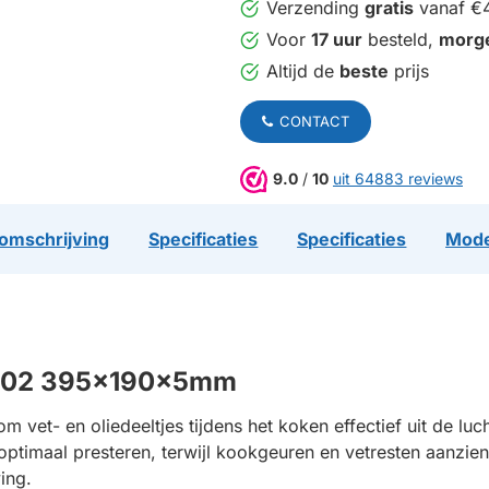
Verzending
gratis
vanaf €
Voor
17 uur
besteld,
morg
Altijd de
beste
prijs
CONTACT
9.0
/
10
uit 64883 reviews
omschrijving
Specificaties
Specificaties
Mode
4002 395x190x5mm
m vet- en oliedeeltjes tijdens het koken effectief uit de luc
 optimaal presteren, terwijl kookgeuren en vetresten aanzien
ing.