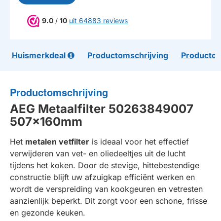
9.0
/
10
uit 64883 reviews
Huismerkdeal
Productomschrijving
Productom
Productomschrijving
AEG Metaalfilter 50263849007
507x160mm
Het
metalen vetfilter
is ideaal voor het effectief
verwijderen van vet- en oliedeeltjes uit de lucht
tijdens het koken. Door de stevige, hittebestendige
constructie blijft uw afzuigkap efficiënt werken en
wordt de verspreiding van kookgeuren en vetresten
aanzienlijk beperkt. Dit zorgt voor een schone, frisse
en gezonde keuken.