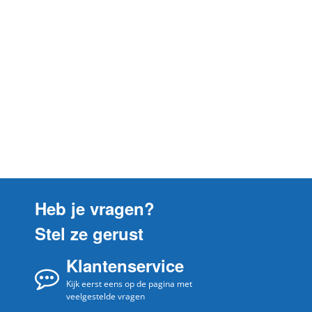
AEG
781DDP
AEG
781DMP
Heb je vragen?
Stel ze gerust
Klantenservice
Kijk eerst eens op de pagina met
veelgestelde vragen