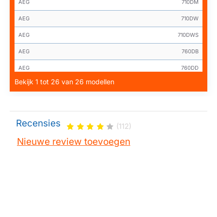
AEG
710DM
AEG
710DW
AEG
710DWS
AEG
760DB
AEG
760DD
Bekijk 1 tot 26 van 26 modellen
AEG
760DDCH
AEG
760DM
AEG
760DW
Recensies
(112)
AEG
760DWGB
Nieuwe review toevoegen
AEG
770DB
AEG
770DD
AEG
770DM781DWP
AEG
770DW
AEG
781DBP