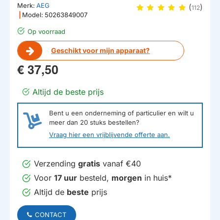
Merk:
AEG
(
)
112
|
Model:
50263849007
Op voorraad
Geschikt voor mijn apparaat?
€ 37,50
Altijd de beste prijs
Bent u een onderneming of particulier en wilt u
meer dan
20
stuks bestellen?
Vraag hier een vrijblijvende offerte aan.
Verzending
gratis
vanaf €40
Voor
17 uur
besteld,
morgen
in huis*
Altijd de
beste
prijs
CONTACT