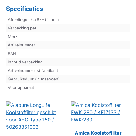
Specificaties
Afmetingen (LxBxH) in mm
Verpakking per
Merk
Artikelnummer
EAN
Inhoud verpakking
Artikelnummer(s) fabrikant
Gebruiksduur (in maanden)
Voor apparaat
N
T
H
NI
E
T
M
E
E
R
L
E
V
E
R
B
A
A
R
,
E
L
E
E
N
A
L
T
E
R
N
A
TI
E
F
B
E
S
C
HI
K
B
A
A
W
R
Amica Koolstoffilter