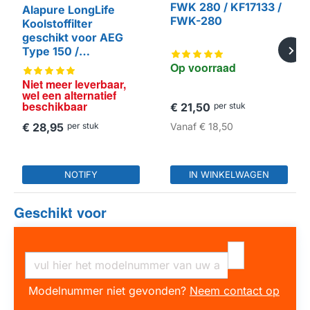
FWK 280 / KF17133 /
Alapure LongLife
FWK-280
Koolstoffilter
geschikt voor AEG
HUISMERK
Type 150 /
50263851003
Op voorraad
Niet meer leverbaar, 
wel een alternatief 
beschikbaar
€ 21,50
per stuk
€ 28,95
per stuk
Vanaf
€ 18,50
NOTIFY
IN WINKELWAGEN
Geschikt voor
Modelnummer niet gevonden?
Neem contact op