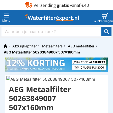
Verzending
gratis
vanaf €40
Waar
ben
je
Afzuigkapfilter
Metaalfilters
AEG metaalfilter
naar
h
op
AEG Metaalfilter 50263849007 507x160mm
o
zoek?
m
e
AEG Metaalfilter
50263849007
507x160mm