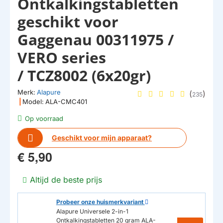
Ontkalkingstabletten
geschikt voor
Gaggenau​​​​​​​ 00311975 /
VERO series
/ TCZ8002 (6x20gr)
Merk:
Alapure
(
)
235
|
Model:
ALA-CMC401
Op voorraad
Geschikt voor mijn apparaat?
€ 5,90
Altijd de beste prijs
Probeer onze huismerkvariant
Alapure Universele 2-in-1
Ontkalkingstabletten 20 gram ALA-