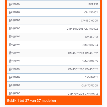
Gaggena
BOP251
u
Gaggena
CM450102
u
Gaggena
CM45010205
u
Gaggena
CM45010205 CM450102
u
Gaggena
CM450112
u
Gaggena
CM45011204
u
Gaggena
CM45011204 CM450112
u
Gaggena
CM45011205
u
Gaggena
CM45011205 CM450112
u
Gaggena
CM470712
u
Gaggena
CM47071205
u
Gaggena
CM47071205 CM470712
u
Bekijk 1 tot 37 van 37 modellen
Gaggena
CMP250101C
u