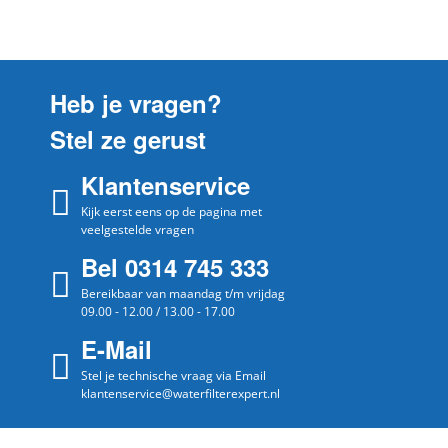
Gaggena
CMP250112C05
u
Gaggena
CMP250112C05 CMP250112C
u
Gaggena
CMP250132
u
Heb je vragen?
Gaggena
CMP25013205
u
Stel ze gerust
Gaggena
CMP25013205 CMP250132
u
Gaggena
Klantenservice
CMP250132C
u
Gaggena
Kijk eerst eens op de pagina met
CMP250132C05
u
veelgestelde vragen
Gaggena
CMP250132C05 CMP250132C
u
Bel 0314 745 333
Bereikbaar van maandag t/m vrijdag
09.00 - 12.00 / 13.00 - 17.00
E-Mail
Stel je technische vraag via Email
klantenservice@waterfilterexpert.nl