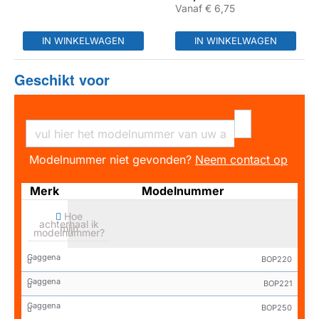
Vanaf
€ 6,75
IN WINKELWAGEN
IN WINKELWAGEN
Geschikt voor
Modelnummer niet gevonden?
Neem contact op
Merk
Modelnummer
Hoe
achterhaal ik
mijn
modelnummer?
Gaggena
BOP220
u
Gaggena
BOP221
u
Gaggena
BOP250
u