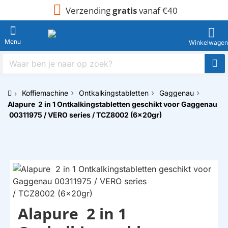
Verzending
gratis
vanaf €40
Waar
ben
je
Koffiemachine
Ontkalkingstabletten
Gaggenau
naar
h
Alapure 2 in 1 Ontkalkingstabletten geschikt voor Gaggenau​​​​​​​
op
o
zoek?
00311975 / VERO series / TCZ8002 (6x20gr)
m
e
Alapure 2 in 1
HUISMERK