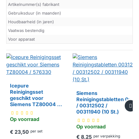
Artikelnummer(s) fabrikant
Gebruiksduur (in maanden)
Houdbaarheid (in jaren)
Vaatwas bestendig
Voor apparaat
Icepure
Reinigingsset
Siemens
HUISMERK
geschikt voor
Reinigingstabletten 003
Siemens TZ80004 /
/ 00312502 /
576330
00311940 (10 St.)
Op voorraad
Op voorraad
€ 23,50
per set
€ 8,25
per verpakking