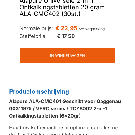
Alapure Universele 2-in-1
Ontkalkingstabletten 20 gram
ALA-CMC402 (30st.)
€ 22,95
Normale prijs:
per verpakking
Staffelprijs:
€ 17,50
IN WINKELWAGEN
Productomschrijving
Alapure ALA-CMC401 Geschikt voor Gaggenau
00311975 / VERO series / TCZ8002 2-in-1
Ontkalkingstabletten (6x20gr)
Houd uw koffiemachine in optimale conditie met
de 2-in-1 Ontkalkingstabletten voor