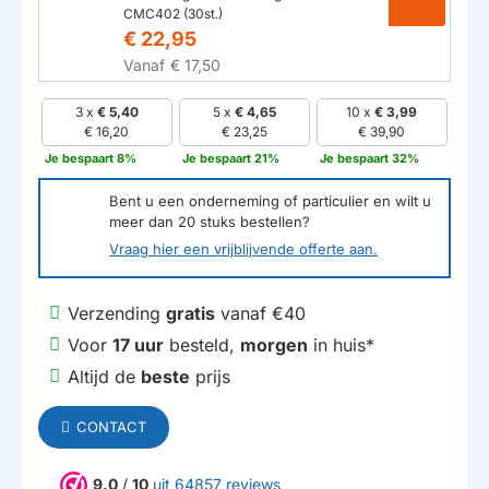
CMC402 (30st.)
€ 22,95
Vanaf
€ 17,50
3 x
€ 5,40
5 x
€ 4,65
10 x
€ 3,99
€ 16,20
€ 23,25
€ 39,90
Je bespaart 8%
Je bespaart 21%
Je bespaart 32%
Bent u een onderneming of particulier en wilt u
meer dan
20
stuks bestellen?
Vraag hier een vrijblijvende offerte aan.
Verzending
gratis
vanaf €40
Voor
17 uur
besteld,
morgen
in huis*
Altijd de
beste
prijs
CONTACT
9.0
/
10
uit 64857 reviews