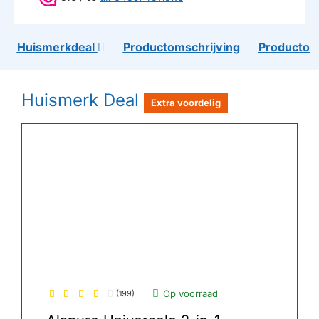
Huismerkdeal
Productomschrijving
Productom
Huismerk Deal
Extra voordelig
Op voorraad
(199)