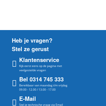
3CGB462BS/06
Balay
3CGB462BS06
3CGX 462 BQ/ 01
Balay
3CGX462BQ01
3CGX 462 BQ/ 02
Balay
3CGX462BQ02
3CGX 462 BS/ 01
Heb je vragen?
Balay
3CGX462BS01
Stel ze gerust
3CGX 462 BS/ 02
Balay
3CGX462BS02
Klantenservice
3CGX 462 BS/ 03
Balay
Kijk eerst eens op de pagina met
3CGX462BS03
veelgestelde vragen
3CGX 462 BS/ 04
Balay
Bel 0314 745 333
3CGX462BS04
Bereikbaar van maandag t/m vrijdag
3CGX 466 B
Balay
09.00 - 12.00 / 13.00 - 17.00
3CGX466B10
E-Mail
3CGX 466 B
Balay
3CGX466B06
Stel je technische vraag via Email