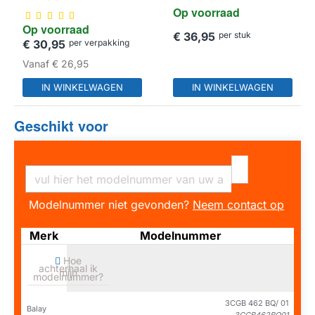
Op voorraad
Op voorraad
€ 36,95
per stuk
€ 30,95
per verpakking
Vanaf
€ 26,95
IN WINKELWAGEN
IN WINKELWAGEN
Geschikt voor
Modelnummer niet gevonden?
Neem contact op
Merk
Modelnummer
Hoe
achterhaal ik
mijn
modelnummer?
3CGB 462 BQ/ 01
Balay