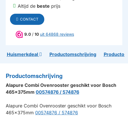
Altijd de
beste
prijs
CONTACT
9.0
/
10
uit 64868 reviews
Huismerkdeal
Productomschrijving
Productom
Productomschrijving
Alapure Combi Ovenrooster geschikt voor Bosch
465x375mm
00574876 / 574876
Alapure Combi Ovenrooster geschikt voor Bosch
465x375mm
00574876 / 574876