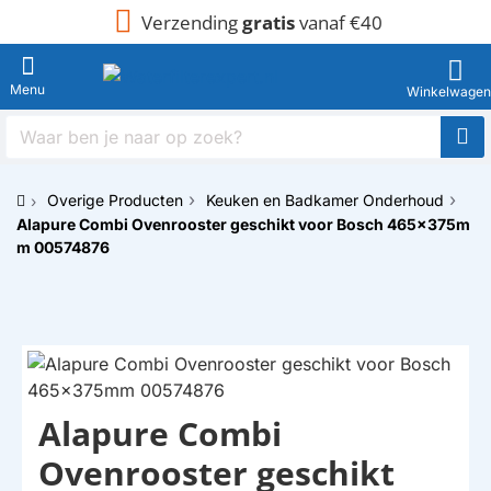
Verzending
gratis
vanaf €40
Waar
ben
je
Overige Producten
Keuken en Badkamer Onderhoud
naar
h
Alapure Combi Ovenrooster geschikt voor Bosch 465x375m
op
o
zoek?
m 00574876
m
e
Alapure Combi
HUISMERK
Ovenrooster geschikt