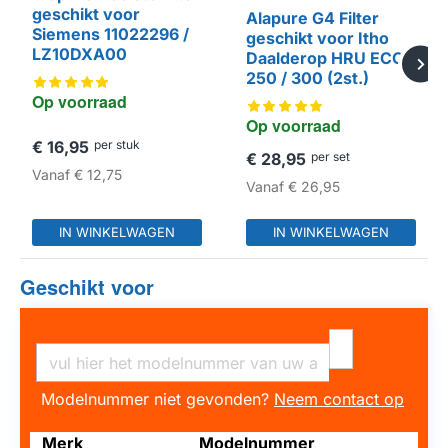
geschikt voor
Alapure G4 Filter
HUISMERK
Siemens 11022296 /
geschikt voor Itho
LZ10DXA00
Daalderop HRU ECO
HUISMERK
250 / 300 (2st.)
Op voorraad
Op voorraad
€ 16,95
per stuk
€ 28,95
per set
Vanaf
€ 12,75
Vanaf
€ 26,95
IN WINKELWAGEN
IN WINKELWAGEN
Geschikt voor
Modelnummer niet gevonden?
Neem contact op
Merk
Modelnummer