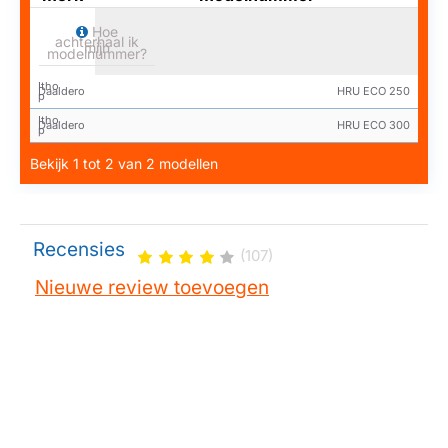
Hoe
achterhaal ik
mijn
modelnummer?
Itho
Daaldero
HRU ECO 250
p
Itho
Daaldero
HRU ECO 300
p
Bekijk 1 tot 2 van 2 modellen
Recensies
(107)
Nieuwe review toevoegen