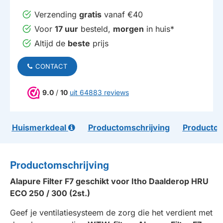
Verzending
gratis
vanaf €40
Voor
17 uur
besteld,
morgen
in huis*
Altijd de
beste
prijs
CONTACT
9.0
/
10
uit 64883 reviews
Huismerkdeal
Productomschrijving
Productom
Productomschrijving
Alapure Filter F7 geschikt voor Itho Daalderop HRU
ECO 250 / 300 (2st.)
Geef je ventilatiesysteem de zorg die het verdient met