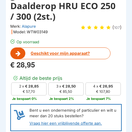
Daalderop HRU ECO 250
/ 300 (2st.)
Merk:
Alapure
(
)
107
|
Model:
WTW03149
Op voorraad
Geschikt voor mijn apparaat?
€ 28,95
Altijd de beste prijs
2 x
€ 28,85
3 x
€ 28,50
4 x
€ 26,95
€ 57,70
€ 85,50
€ 107,80
Je bespaart 0%
Je bespaart 2%
Je bespaart 7%
Bent u een onderneming of particulier en wilt u
meer dan
20
stuks bestellen?
Vraag hier een vrijblijvende offerte aan.