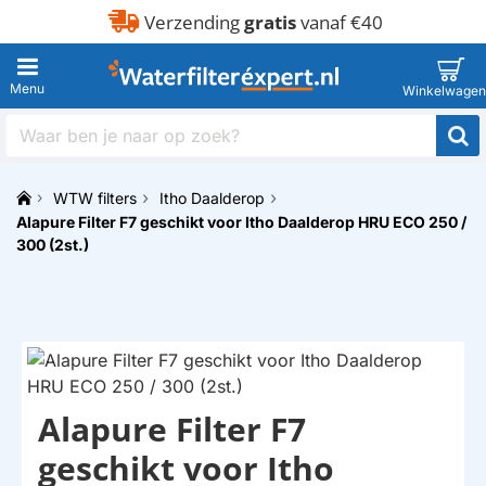
Verzending
gratis
vanaf €40
Waar
ben
je
WTW filters
Itho Daalderop
naar
h
Alapure Filter F7 geschikt voor Itho Daalderop HRU ECO 250 /
op
o
zoek?
300 (2st.)
m
e
Alapure Filter F7
HUISMERK
geschikt voor Itho