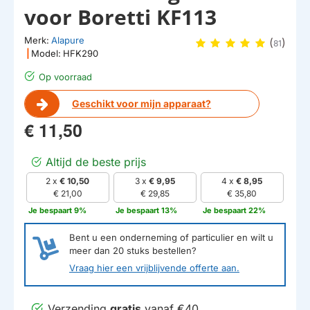
voor Boretti KF113
Merk:
Alapure
(
)
81
|
Model:
HFK290
Op voorraad
Geschikt voor mijn apparaat?
€ 11,50
Altijd de beste prijs
2 x
€ 10,50
3 x
€ 9,95
4 x
€ 8,95
€ 21,00
€ 29,85
€ 35,80
Je bespaart 9%
Je bespaart 13%
Je bespaart 22%
Bent u een onderneming of particulier en wilt u
meer dan
20
stuks bestellen?
Vraag hier een vrijblijvende offerte aan.
Verzending
gratis
vanaf €40