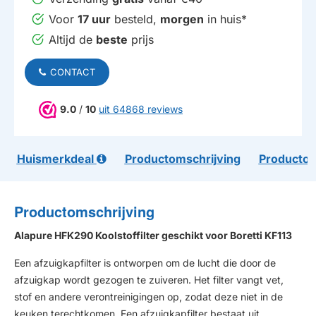
Voor
17 uur
besteld,
morgen
in huis*
Altijd de
beste
prijs
CONTACT
9.0
/
10
uit 64868 reviews
Huismerkdeal
Productomschrijving
Productom
Productomschrijving
Alapure HFK290 Koolstoffilter geschikt voor Boretti KF113
Een afzuigkapfilter is ontworpen om de lucht die door de
afzuigkap wordt gezogen te zuiveren. Het filter vangt vet,
stof en andere verontreinigingen op, zodat deze niet in de
keuken terechtkomen. Een afzuigkapfilter bestaat uit