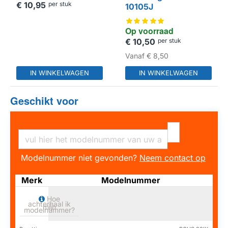
€ 10,95
per stuk
10105J
Op voorraad
€ 10,50
per stuk
HUISMERK
Vanaf
€ 8,50
IN WINKELWAGEN
IN WINKELWAGEN
Geschikt voor
Modelnummer niet gevonden?
Neem contact op
Merk
Modelnummer
Hoe
achterhaal ik
mijn
modelnummer?