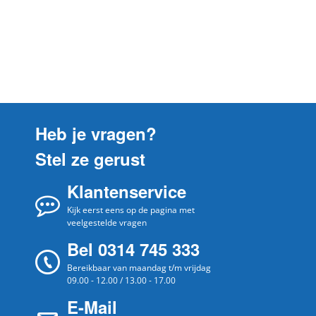
Boretti
KP1290IX
Boretti
KP890IX
Boretti
KV SERIES
Boretti
KV-1090
Boretti
KV-1290
Heb je vragen?
Boretti
KV-1590
Stel ze gerust
Boretti
KV-690
Klantenservice
Boretti
KV-790
Boretti
Kijk eerst eens op de pagina met
KV-890
veelgestelde vragen
Boretti
KV-990
Bel 0314 745 333
Boretti
LOMBARDIA
Bereikbaar van maandag t/m vrijdag
09.00 - 12.00 / 13.00 - 17.00
Boretti
MCHG-SERIE
E-Mail
Boretti
MCHS-SERIE