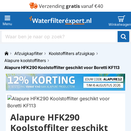
Verzending
gratis
vanaf €40
Waar
ben
je
Afzuigkapfilter
Koolstoffilters afzuigkap
naar
h
op
Alapure koolstoffilters
o
zoek?
Alapure HFK290 Koolstoffilter geschikt voor Boretti KF113
m
e
Alapure HFK290
HUISMERK
Koolstoffilter geschikt