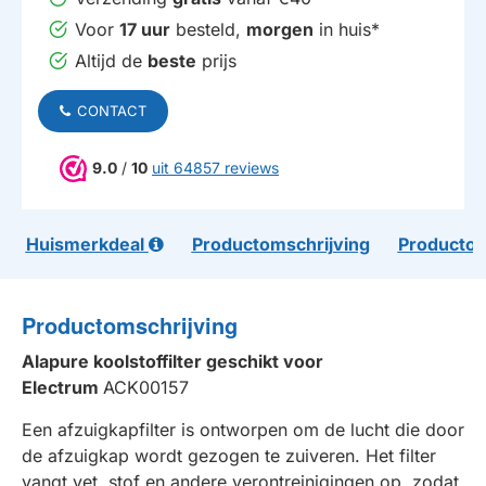
Voor
17 uur
besteld,
morgen
in huis*
Altijd de
beste
prijs
CONTACT
9.0
/
10
uit 64857 reviews
Huismerkdeal
Productomschrijving
Productom
Productomschrijving
Alapure koolstoffilter geschikt voor
Electrum
ACK00157
Een afzuigkapfilter is ontworpen om de lucht die door
de afzuigkap wordt gezogen te zuiveren. Het filter
vangt vet, stof en andere verontreinigingen op, zodat