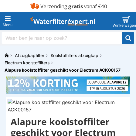
Verzending
gratis
vanaf €40
Waar
ben
je
Afzuigkapfilter
Koolstoffilters afzuigkap
naar
h
op
Electrum koolstoffilters
o
zoek?
Alapure koolstoffilter geschikt voor Electrum ACK00157
m
e
Alapure koolstoffilter
HUISMERK
geschikt voor Electrum