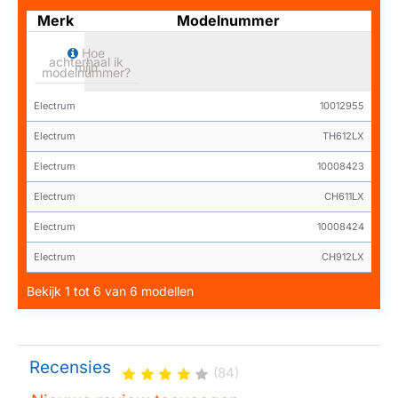
Merk
Modelnummer
Hoe
achterhaal ik
mijn
modelnummer?
Electrum
10012955
Electrum
TH612LX
Electrum
10008423
Electrum
CH611LX
Electrum
10008424
Electrum
CH912LX
Bekijk 1 tot 6 van 6 modellen
Recensies
(84)