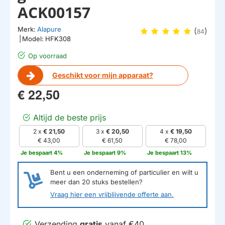
ACK00157
Merk:
Alapure
(
)
84
|
Model:
HFK308
Op voorraad
Geschikt voor mijn apparaat?
€ 22,50
Altijd de beste prijs
2 x
€ 21,50
3 x
€ 20,50
4 x
€ 19,50
€ 43,00
€ 61,50
€ 78,00
Je bespaart 4%
Je bespaart 9%
Je bespaart 13%
Bent u een onderneming of particulier en wilt u
meer dan
20
stuks bestellen?
Vraag hier een vrijblijvende offerte aan.
Verzending
gratis
vanaf €40