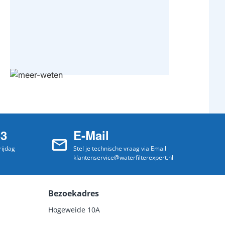
33
E-Mail
ijdag
Stel je technische vraag via Email
klantenservice@waterfilterexpert.nl
Bezoekadres
Hogeweide 10A