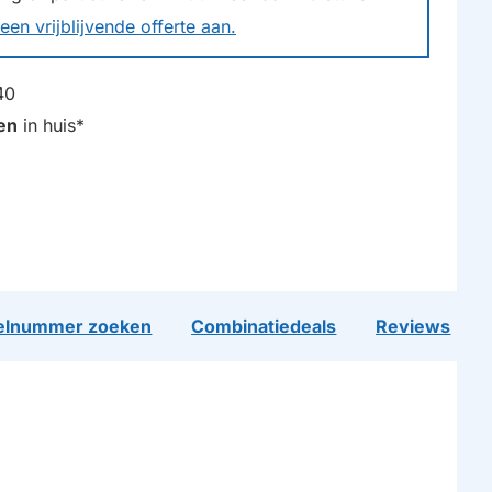
een vrijblijvende offerte aan.
40
en
in huis*
lnummer zoeken
Combinatiedeals
Reviews