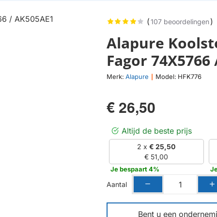
(
)
107 beoordelingen
Alapure Koolsto
Fagor 74X5766 
Merk:
Alapure
Model:
HFK776
|
€ 26,50
Altijd de beste prijs
2 x
€ 25,50
€ 51,00
Je bespaart 4%
J
Aantal
Bent u een ondernemin