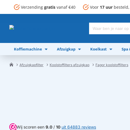
Verzending
gratis
vanaf €40
Voor
17 uur
besteld
Waar
ben
je
Koffiemachine
Afzuigkap
Koelkast
Spa
naar
op
zoek?
Afzuigkapfilter
Koolstoffilters afzuigkap
Fagor koolstoffilters
home
Wij scoren een
9.0
/
10
uit 64883 reviews