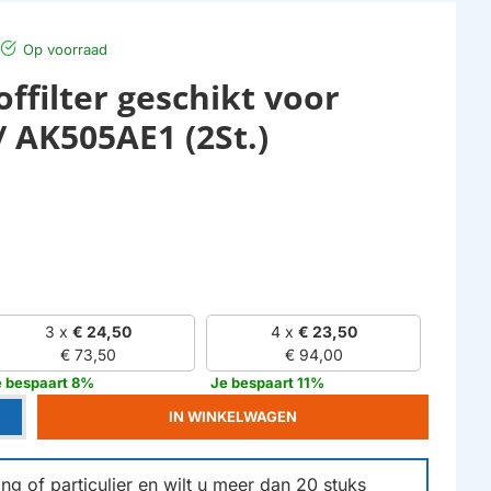
Op voorraad
ffilter geschikt voor
/ AK505AE1 (2St.)
3 x
€ 24,50
4 x
€ 23,50
€ 73,50
€ 94,00
e bespaart 8%
Je bespaart 11%
IN WINKELWAGEN
g of particulier en wilt u meer dan
20
stuks