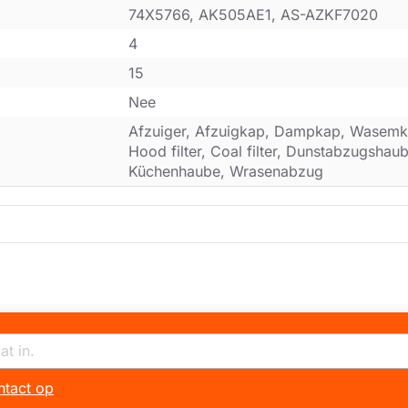
74X5766, AK505AE1, AS-AZKF7020
4
15
Nee
Afzuiger, Afzuigkap, Dampkap, Wasemk
Hood filter, Coal filter, Dunstabzugsha
Küchenhaube, Wrasenabzug
tact op