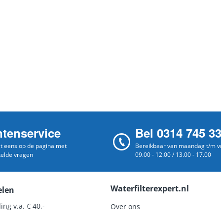
ntenservice
Bel 0314 745 3
st eens op de pagina met
Bereikbaar van maandag t/m vr
telde vragen
09.00 - 12.00 / 13.00 - 17.00
Waterfilterexpert.nl
elen
ing v.a. € 40,-
Over ons