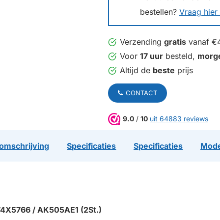
bestellen?
Vraag hier 
Verzending
gratis
vanaf €
Voor
17 uur
besteld,
morg
Altijd de
beste
prijs
CONTACT
9.0
/
10
uit 64883 reviews
omschrijving
Specificaties
Specificaties
Mode
 74X5766 / AK505AE1 (2St.)