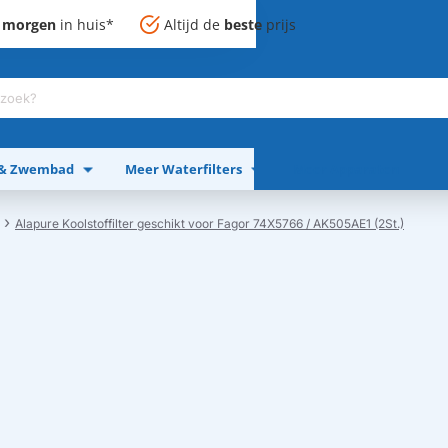
,
morgen
in huis*
Altijd de
beste
prijs
 & Zwembad
Meer Waterfilters
Meer Apparaten
Alapure Koolstoffilter geschikt voor Fagor 74X5766 / AK505AE1 (2St.)