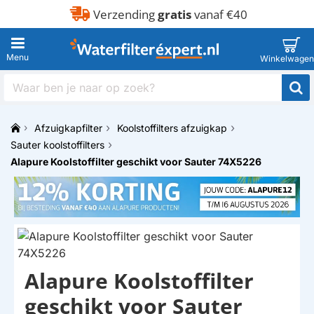
Verzending
gratis
vanaf €40
Waar
ben
je
Afzuigkapfilter
Koolstoffilters afzuigkap
naar
h
op
Sauter koolstoffilters
o
zoek?
Alapure Koolstoffilter geschikt voor Sauter 74X5226
m
e
Alapure Koolstoffilter
HUISMERK
geschikt voor Sauter