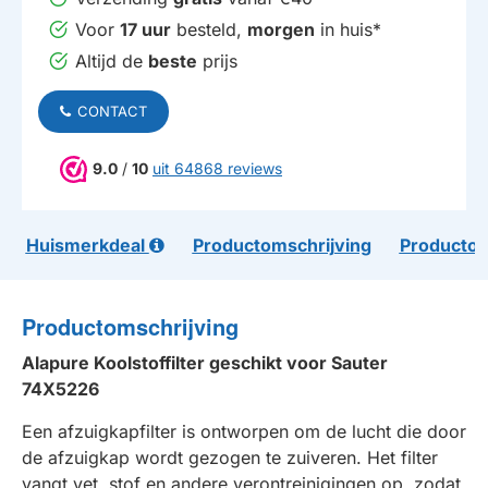
Voor
17 uur
besteld,
morgen
in huis*
Altijd de
beste
prijs
CONTACT
9.0
/
10
uit 64868 reviews
Huismerkdeal
Productomschrijving
Productom
Productomschrijving
Alapure Koolstoffilter geschikt voor Sauter
74X5226
Een afzuigkapfilter is ontworpen om de lucht die door
de afzuigkap wordt gezogen te zuiveren. Het filter
vangt vet, stof en andere verontreinigingen op, zodat