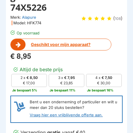
74X5226
Merk:
Alapure
(
)
108
|
Model:
HFK774
Op voorraad
Geschikt voor mijn apparaat?
€ 8,95
Altijd de beste prijs
2 x
€ 8,50
3 x
€ 7,95
4 x
€ 7,50
€ 17,00
€ 23,85
€ 30,00
Je bespaart 5%
Je bespaart 11%
Je bespaart 16%
Bent u een onderneming of particulier en wilt u
meer dan
20
stuks bestellen?
Vraag hier een vrijblijvende offerte aan.
Verzending
gratis
vanaf €40