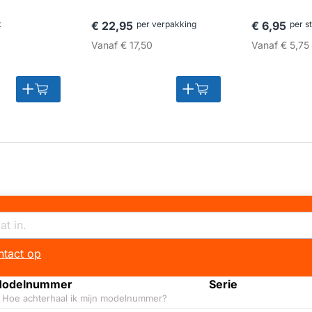
k
€ 22,95
per verpakking
€ 6,95
per s
Vanaf
€ 17,50
Vanaf
€ 5,75
tact op
odelnummer
Serie
Hoe achterhaal ik mijn modelnummer?