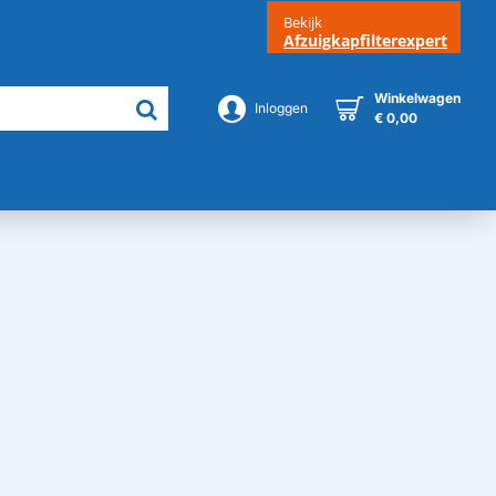
Bekijk
Klantenservice
Contact
Afzuigkapfilterexpert
Winkelwagen
Inloggen
€ 0,00
Merken