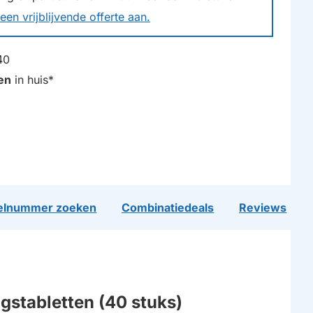
een vrijblijvende offerte aan.
40
en
in huis*
lnummer zoeken
Combinatiedeals
Reviews
stabletten (40 stuks)