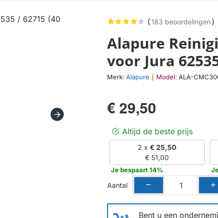
(
)
183 beoordelingen
Alapure Reinig
voor Jura 62535
Merk:
Alapure
Model:
ALA-CMC30
|
€ 29,50
Altijd de beste prijs
2 x
€ 25,50
€ 51,00
Je bespaart 14%
J
Aantal
Bent u een ondernemin