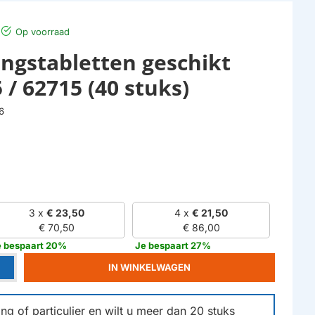
Op voorraad
ingstabletten geschikt
 / 62715 (40 stuks)
6
3 x
€ 23,50
4 x
€ 21,50
€ 70,50
€ 86,00
e bespaart 20%
Je bespaart 27%
IN WINKELWAGEN
g of particulier en wilt u meer dan
20
stuks