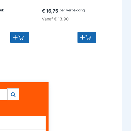
tuk
€ 16,75
per verpakking
€ 22,95
p
Vanaf
€ 13,90
Vanaf
€ 17,