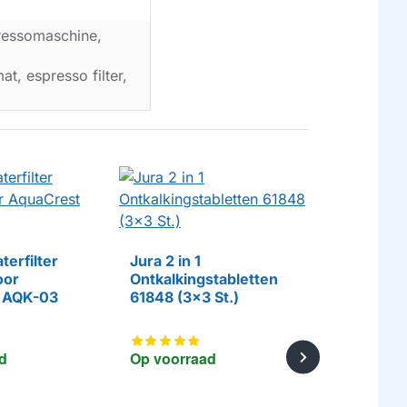
ressomaschine,
t, espresso filter,
terfilter
Jura 2 in 1
oor
Ontkalkingstabletten
Alapure 2
 AQK-03
61848 (3x3 St.)
Ontkalkin
20 gram 
HUISMERK
Jura 7075
d
Op voorraad
Op voorr