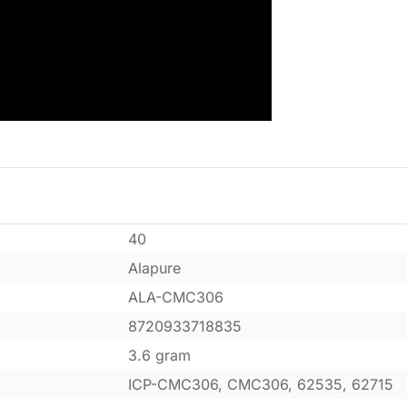
40
Alapure
ALA-CMC306
8720933718835
3.6 gram
ICP-CMC306, CMC306, 62535, 62715