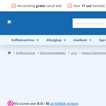
Verzending
gratis
vanaf €40
Voor
17 uur
besteld
Waar
ben
je
Koffiemachine
Afzuigkap
Koelkast
Spa
naar
op
zoek?
Koffiemachine
Reinigingstabletten
Jura
Alapure Reiniging
home
Wij scoren een
9.0
/
10
uit 64868 reviews