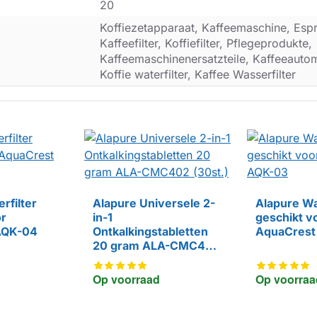
20
Koffiezetapparaat, Kaffeemaschine, Esp
Kaffeefilter, Koffiefilter, Pflegeprodukte,
Kaffeemaschinenersatzteile, Kaffeeautoma
Koffie waterfilter, Kaffee Wasserfilter
rfilter
Alapure Universele 2-
Alapure Wa
or
in-1
geschikt v
HUISMERK
HUISMERK
AQK-04
Ontkalkingstabletten
AquaCrest
20 gram ALA-CMC402
(30st.)
Op voorraad
Op voorraa