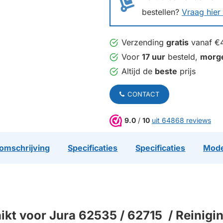
bestellen?
Vraag hier 
Verzending
gratis
vanaf €
Voor
17 uur
besteld,
morg
Altijd de
beste
prijs
CONTACT
9.0
/
10
uit 64868 reviews
omschrijving
Specificaties
Specificaties
Mode
 voor Jura 62535 / 62715 / Reiniging