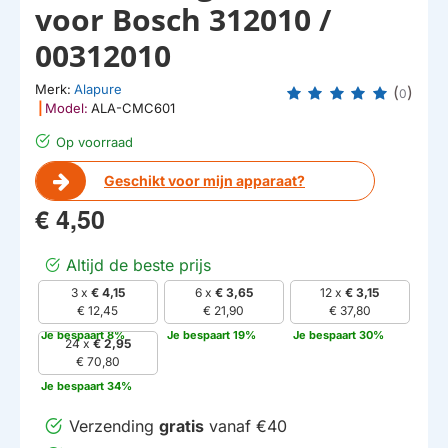
voor Bosch 312010 /
00312010
Merk:
Alapure
(
)
0
|
Model:
ALA-CMC601
Op voorraad
Geschikt voor mijn apparaat?
€ 4,50
Altijd de beste prijs
3 x
€ 4,15
6 x
€ 3,65
12 x
€ 3,15
€ 12,45
€ 21,90
€ 37,80
Je bespaart 8%
Je bespaart 19%
Je bespaart 30%
24 x
€ 2,95
€ 70,80
Je bespaart 34%
Verzending
gratis
vanaf €40