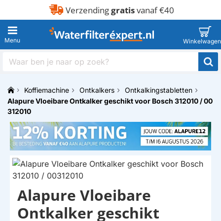
Verzending
gratis
vanaf €40
Waar
ben
je
Koffiemachine
Ontkalkers
Ontkalkingstabletten
naar
h
Alapure Vloeibare Ontkalker geschikt voor Bosch 312010 / 00
op
o
zoek?
312010
m
e
Alapure Vloeibare
HUISMERK
Ontkalker geschikt