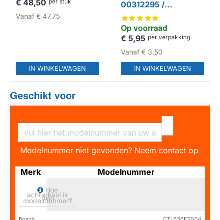
€ 48,50
per stuk
00312295 /
00312502
Vanaf
€ 47,75
Op voorraad
€ 5,95
per verpakking
HUISMERK
Vanaf
€ 3,50
IN WINKELWAGEN
IN WINKELWAGEN
Geschikt voor
Modelnummer niet gevonden?
Neem contact op
Merk
Modelnummer
Hoe
achterhaal ik
mijn
modelnummer?
Bosch
CTL636ES1/04