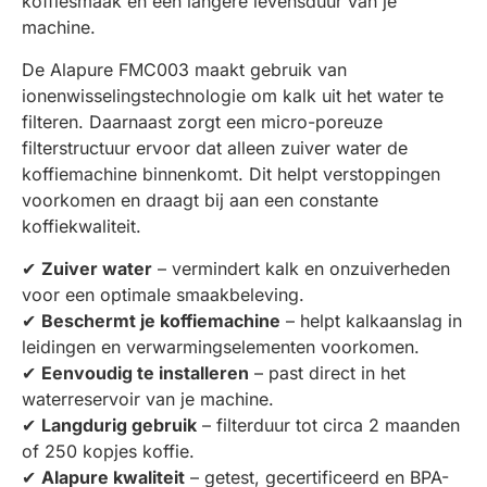
koffiesmaak én een langere levensduur van je
machine.
De Alapure FMC003 maakt gebruik van
ionenwisselingstechnologie om kalk uit het water te
filteren. Daarnaast zorgt een micro-poreuze
filterstructuur ervoor dat alleen zuiver water de
koffiemachine binnenkomt. Dit helpt verstoppingen
voorkomen en draagt bij aan een constante
koffiekwaliteit.
✔
Zuiver water
– vermindert kalk en onzuiverheden
voor een optimale smaakbeleving.
✔
Beschermt je koffiemachine
– helpt kalkaanslag in
leidingen en verwarmingselementen voorkomen.
✔
Eenvoudig te installeren
– past direct in het
waterreservoir van je machine.
✔
Langdurig gebruik
– filterduur tot circa 2 maanden
of 250 kopjes koffie.
✔
Alapure kwaliteit
– getest, gecertificeerd en BPA-