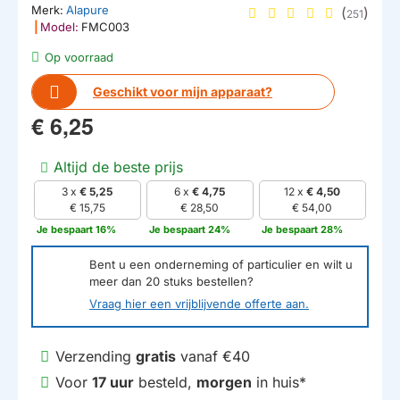
Merk:
Alapure
(
)
251
|
Model:
FMC003
Op voorraad
Geschikt voor mijn apparaat?
€ 6,25
Altijd de beste prijs
3 x
€ 5,25
6 x
€ 4,75
12 x
€ 4,50
€ 15,75
€ 28,50
€ 54,00
Je bespaart 16%
Je bespaart 24%
Je bespaart 28%
Bent u een onderneming of particulier en wilt u
meer dan
20
stuks bestellen?
Vraag hier een vrijblijvende offerte aan.
Verzending
gratis
vanaf €40
Voor
17 uur
besteld,
morgen
in huis*