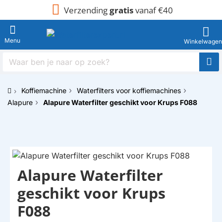
Verzending
gratis
vanaf €40
Waar
ben
je
Koffiemachine
Waterfilters voor koffiemachines
naar
h
op
Alapure
Alapure Waterfilter geschikt voor Krups F088
o
zoek?
m
e
HUISMERK
Alapure Waterfilter
geschikt voor Krups
F088