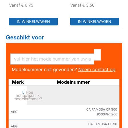
Vanaf
€ 6,75
Vanaf
€ 3,50
IN WINKELWAGEN
IN WINKELWAGEN
Geschikt voor
Modelnummer niet gevonden?
Neem contact op
Merk
Modelnummer
Hoe
achterhaal ik
mijn
modelnummer?
CA FAMOSA CF 500
AEG
95007401200
CA FAMOSA CF 90
AEG