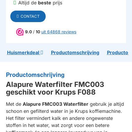
Altijd de
beste
prijs
CONTACT
9.0
/
10
uit 64868 reviews
Huismerkdeal
Productomschrijving
Productom
Productomschrijving
Alapure Waterfilter FMC003
geschikt voor Krups F088
Met de
Alapure FMC003 Waterfilter
gebruik je altijd
schoon en gefilterd water in je Krups koffiemachine.
Het filter vermindert kalk en andere ongewenste
stoffen in het water, wat zorgt voor een betere