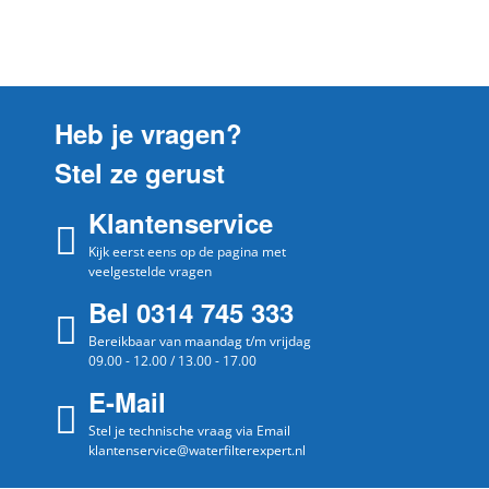
CF 80
AEG
CAFAMOSA
CF 81
AEG
CAFAMOSA
CF 85
Heb je vragen?
AEG
CAFAMOSA
Stel ze gerust
CF 90
AEG
CAFAMOSA
Klantenservice
CF 95
AEG
Kijk eerst eens op de pagina met
95007401300
veelgestelde vragen
CF 95
AEG
Bel 0314 745 333
CAFAMOSA
Bereikbaar van maandag t/m vrijdag
EA 1000
AEG
09.00 - 12.00 / 13.00 - 17.00
95007400300
E-Mail
CA FAMOSA CF 100
Aeg
electrolu
x
95007402200
Stel je technische vraag via Email
klantenservice@waterfilterexpert.nl
CA FAMOSA CF 120
Aeg
electrolu
x
95007402500