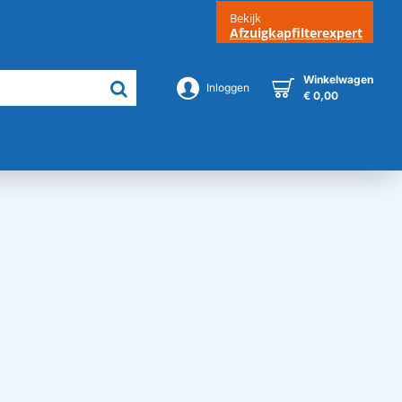
Bekijk
Klantenservice
Contact
Afzuigkapfilterexpert
Winkelwagen
Inloggen
€ 0,00
Merken