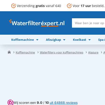
Verzending
gratis
vanaf €40
Voor
17 uur
besteld
Waar
ben
je
Koffiemachine
Afzuigkap
Koelkast
Spa
naar
op
zoek?
Koffiemachine
Waterfilters voor koffiemachines
Alapure
A
home
Wij scoren een
9.0
/
10
uit 64868 reviews