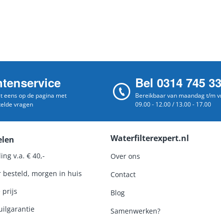
ntenservice
Bel 0314 745 3
st eens op de pagina met
Bereikbaar van maandag t/m vr
telde vragen
09.00 - 12.00 / 13.00 - 17.00
Waterfilterexpert.nl
elen
ing v.a. € 40,-
Over ons
r besteld, morgen in huis
Contact
 prijs
Blog
ilgarantie
Samenwerken?