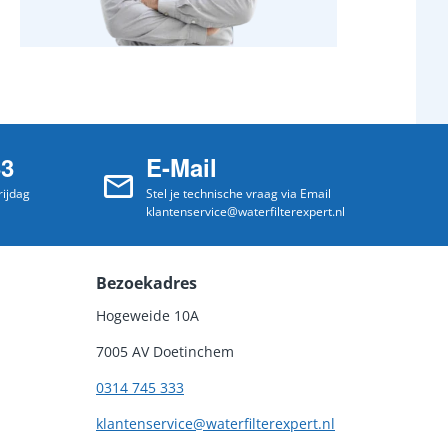
33
E-Mail
ijdag
Stel je technische vraag via Email
klantenservice@waterfilterexpert.nl
Bezoekadres
Hogeweide 10A
7005 AV Doetinchem
0314 745 333
klantenservice@waterfilterexpert.nl