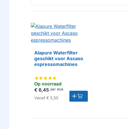
Alapure Waterfilter
geschikt voor Ascaso
HUISMERK
espressomachines
Op voorraad
€ 6,45
per stuk
Vanaf
€ 5,50