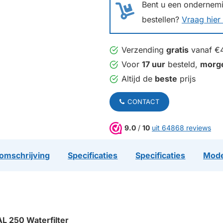
Bent u een ondernemin
bestellen?
Vraag hier 
Verzending
gratis
vanaf €
Voor
17 uur
besteld,
morg
Altijd de
beste
prijs
CONTACT
9.0
/
10
uit 64868 reviews
omschrijving
Specificaties
Specificaties
Mode
L 250 Waterfilter