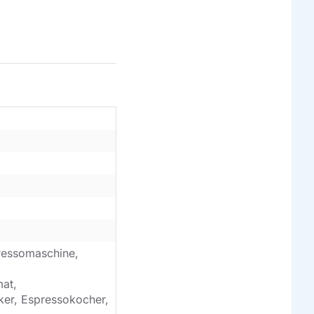
ressomaschine,
mat,
ker, Espressokocher,