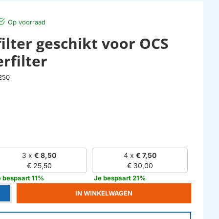
Op voorraad
ilter geschikt voor OCS
rfilter
250
3 x
€ 8,50
4 x
€ 7,50
€ 25,50
€ 30,00
 bespaart 11%
Je bespaart 21%
IN WINKELWAGEN