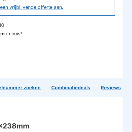
een vrijblijvende offerte aan.
40
en
in huis*
lnummer zoeken
Combinatiedeals
Reviews
98x238mm