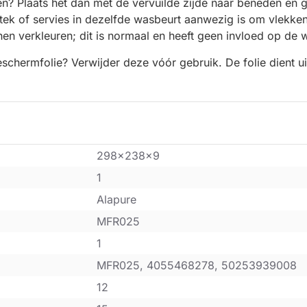
inigen? Plaats het dan met de vervuilde zijde naar beneden e
ek of servies in dezelfde wasbeurt aanwezig is om vlekke
en verkleuren; dit is normaal en heeft geen invloed op de we
chermfolie? Verwijder deze vóór gebruik. De folie dient uit
298x238x9
1
Alapure
MFR025
1
MFR025, 4055468278, 50253939008
12