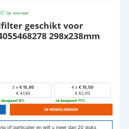
Op voorraad
filter geschikt voor
 4055468278 298x238mm
3 x
€ 15,95
4 x
€ 15,50
€ 47,85
€ 62,00
e bespaart 9%
Je bespaart 11%
IN WINKELWAGEN
g of particulier en wilt u meer dan
20
stuks