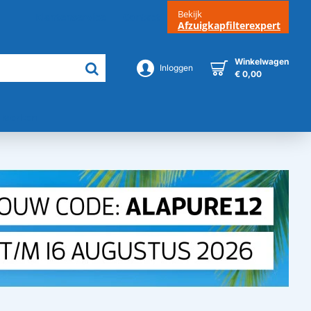
Bekijk
Klantenservice
Contact
Afzuigkapfilterexpert
Winkelwagen
Inloggen
€ 0,00
Merken