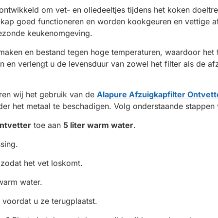
ontwikkeld om vet- en oliedeeltjes tijdens het koken doeltref
uigkap goed functioneren en worden kookgeuren en vettige a
n gezonde keukenomgeving.
maken en bestand tegen hoge temperaturen, waardoor het fi
en verlengt u de levensduur van zowel het filter als de af
eren wij het gebruik van de
Alapure Afzuigkapfilter Ontvett
der het metaal te beschadigen. Volg onderstaande stappen v
ntvetter
toe aan
5 liter warm water
.
ssing.
zodat het vet loskomt.
dwarm water.
 voordat u ze terugplaatst.