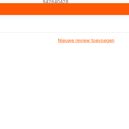
942640428
942640601
AFC1295
AFC1295ALU
AFC1295X
Nieuwe review toevoegen
AFC6000
AFC6000N
AFC6000W
AFC6000X
AFC60100
AFC60100K
AFC60100W
AFC60100X
AFC650