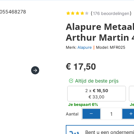
(
)
176 beoordelingen
Alapure Metaal
Arthur Martin
Merk:
Alapure
Model:
MFR025
|
€ 17,50
Altijd de beste prijs
2 x
€ 16,50
€ 33,00
Je bespaart 6%
J
Aantal
Bent u een ondernemin