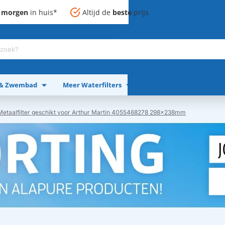
,
morgen
in huis*
Altijd de
beste
prijs
 & Zwembad
Meer Waterfilters
Meer Apparaten
Metaalfilter geschikt voor Arthur Martin 4055468278 298x238mm