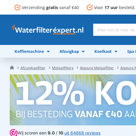
Verzending
gratis
vanaf €40
Voor
17 uur
besteld
Waar
ben
je
Koffiemachine
Afzuigkap
Koelkast
Spa
naar
op
zoek?
Afzuigkapfilter
Metaalfilters
Alapure Metaalfilter
Alapure 
home
Wij scoren een
9.0
/
10
uit 64868 reviews