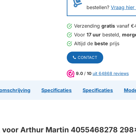
bestellen?
Vraag hier 
Verzending
gratis
vanaf €
Voor
17 uur
besteld,
morg
Altijd de
beste
prijs
CONTACT
9.0
/
10
uit 64868 reviews
omschrijving
Specificaties
Specificaties
Mode
ikt voor Arthur Martin 4055468278 2