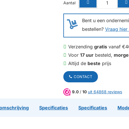
Aantal
Bent u een ondernemin
bestellen?
Vraag hier 
Verzending
gratis
vanaf €4
Voor
17 uur
besteld,
morge
Altijd de
beste
prijs
CONTACT
9.0
/
10
uit 64868 reviews
omschrijving
Specificaties
Specificaties
Mode