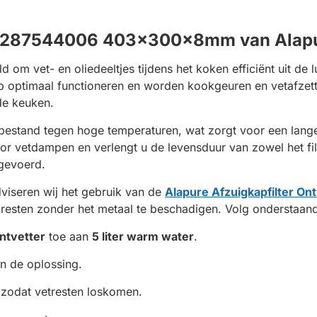
r 50287544006 403x300x8mm van Ala
d om vet- en oliedeeltjes tijdens het koken efficiënt uit de l
gkap optimaal functioneren en worden kookgeuren en vetafze
nde keuken.
bestand tegen hoge temperaturen, wat zorgt voor een lange 
 vetdampen en verlengt u de levensduur van zowel het filt
tgevoerd.
viseren wij het gebruik van de
Alapure Afzuigkapfilter On
resten zonder het metaal te beschadigen. Volg onderstaand
ntvetter
toe aan
5 liter warm water
.
in de oplossing.
zodat vetresten loskomen.