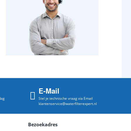
E-Mail
dag
Stel je technische vraag via Email
klantenservice@waterfilterexpert.nl
Bezoekadres