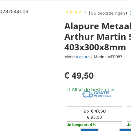
(
)
96 beoordelingen
Alapure Metaal
Arthur Martin 
403x300x8mm
Merk:
Alapure
Model:
MFR087
|
€ 49,50
Altijd de beste prijs
2 x
€ 47,50
€ 95,00
Je bespaart 4%
J