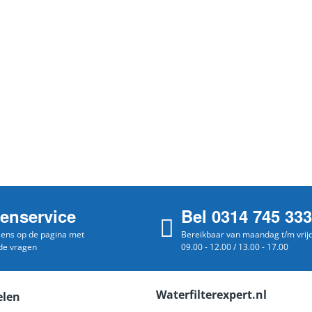
tenservice
Bel 0314 745 333
 eens op de pagina met
Bereikbaar van maandag t/m vrij
de vragen
09.00 - 12.00 / 13.00 - 17.00
Waterfilterexpert.nl
elen