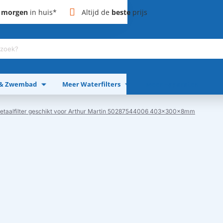
,
morgen
in huis*
Altijd de
beste
prijs
 & Zwembad
Meer Waterfilters
Meer Apparaten
etaalfilter geschikt voor Arthur Martin 50287544006 403x300x8mm