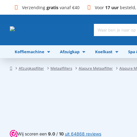
Verzending
gratis
vanaf €40
Voor
17 uur
besteld
Waar
ben
je
Koffiemachine
Afzuigkap
Koelkast
Spa
naar
op
zoek?
Afzuigkapfilter
Metaalfilters
Alapure Metaalfilter
Alapure M
home
Wij scoren een
9.0
/
10
uit 64868 reviews