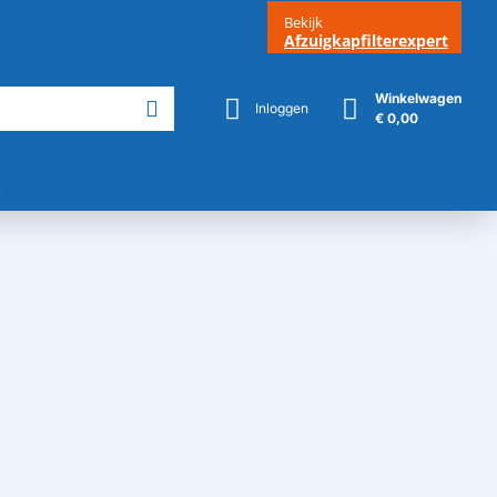
Bekijk
Klantenservice
Contact
Afzuigkapfilterexpert
Winkelwagen
Inloggen
€ 0,00
Merken