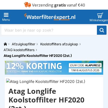
Verzending
gratis
vanaf €40
Waar
ben
je
Afzuigkapfilter
Koolstoffilters afzuigkap
naar
h
op
ATAG koolstoffilters
o
zoek?
Atag Longlife Koolstoffilter HF2020 (2st.)
m
e
Atag Longlife
Koolstoffilter HF2020