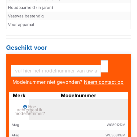
Houdbaarheid (in jaren)
Vaatwas bestendig
Voor apparaat
Geschikt voor
Modelnummer niet gevonden?
Neem contact op
Merk
Modelnummer
Hoe
achterhaal ik
mijn
modelnummer?
Atag
WS8012DM
Atag
WU50311BM