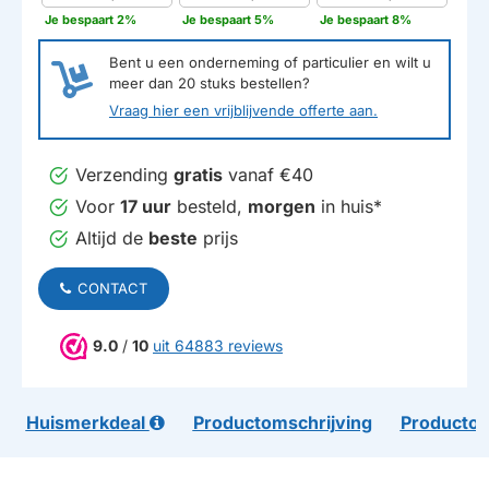
Je bespaart 2%
Je bespaart 5%
Je bespaart 8%
Bent u een onderneming of particulier en wilt u
meer dan
20
stuks bestellen?
Vraag hier een vrijblijvende offerte aan.
Verzending
gratis
vanaf €40
Voor
17 uur
besteld,
morgen
in huis*
Altijd de
beste
prijs
CONTACT
9.0
/
10
uit 64883 reviews
Huismerkdeal
Productomschrijving
Productom