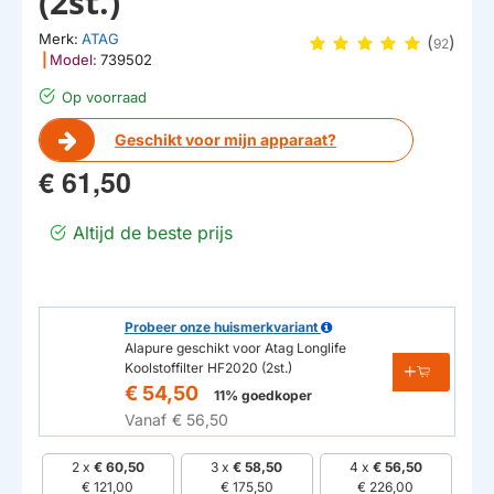
(2st.)
Merk:
ATAG
(
)
92
|
Model:
739502
Op voorraad
Geschikt voor mijn apparaat?
€ 61,50
Altijd de beste prijs
Probeer onze huismerkvariant
Alapure geschikt voor Atag Longlife
Koolstoffilter HF2020 (2st.)
€ 54,50
11% goedkoper
Vanaf
€ 56,50
2 x
€ 60,50
3 x
€ 58,50
4 x
€ 56,50
€ 121,00
€ 175,50
€ 226,00