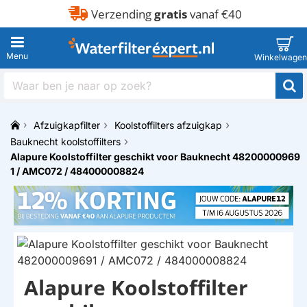
Verzending
gratis
vanaf €40
Waar
ben
je
Afzuigkapfilter
Koolstoffilters afzuigkap
naar
h
op
Bauknecht koolstoffilters
o
zoek?
Alapure Koolstoffilter geschikt voor Bauknecht 48200000969
m
1 / AMC072 / 484000008824
e
Alapure Koolstoffilter
HUISMERK