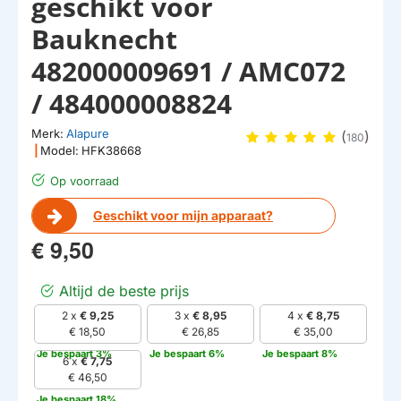
geschikt voor
Bauknecht
482000009691 / AMC072
/ 484000008824
Merk:
Alapure
(
)
180
|
Model:
HFK38668
Op voorraad
Geschikt voor mijn apparaat?
€ 9,50
Altijd de beste prijs
2 x
€ 9,25
3 x
€ 8,95
4 x
€ 8,75
€ 18,50
€ 26,85
€ 35,00
Je bespaart 3%
Je bespaart 6%
Je bespaart 8%
6 x
€ 7,75
€ 46,50
Je bespaart 18%