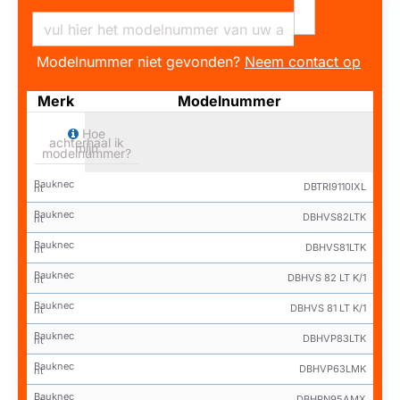
Modelnummer niet gevonden?
Neem contact op
Merk
Modelnummer
Hoe
achterhaal ik
mijn
modelnummer?
Bauknec
DBTRI9110IXL
ht
Bauknec
DBHVS82LTK
ht
Bauknec
DBHVS81LTK
ht
Bauknec
DBHVS 82 LT K/1
ht
Bauknec
DBHVS 81 LT K/1
ht
Bauknec
DBHVP83LTK
ht
Bauknec
DBHVP63LMK
ht
Bauknec
DBHPN95AMX