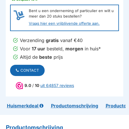
Bent u een onderneming of particulier en wilt u
meer dan
20
stuks bestellen?
Vraag hier een vrijblijvende offerte aan.
Verzending
gratis
vanaf €40
Voor
17 uur
besteld,
morgen
in huis*
Altijd de
beste
prijs
CONTACT
9.0
/
10
uit 64857 reviews
Huismerkdeal
Productomschrijving
Productom
Productomschrijving