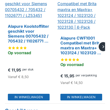
Alapure Koolstoffilter
geschikt voor
Siemens 00705432 /
Alapure CWF1001
HUISMERK
705432 / 11026771 /
Compatibel met Brita
LZ53451
maxtra en Maxtra+
Op voorraad
1023124 / 1023120 /
1023128 / 1023126 /
HUISMERK
1023130 | 6-Pack
Op voorraad
€ 11,95
per stuk
€ 15,95
per verpakking
Vanaf
€ 8,50
Vanaf
€ 14,50
IN WINKELWAGEN
IN WINKELWAGEN