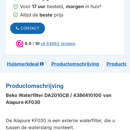
Voor
17 uur
besteld,
morgen
in huis*
Altijd de
beste
prijs
CONTACT
9.0
/
10
uit 64883 reviews
Huismerkdeal
Productomschrijving
Productom
Productomschrijving
Beko Waterfilter DA2010CB /
4386410100
van
Alapure KF030
De Alapure KF030 is een externe waterfilter, die u
tussen de waterslang monteert.