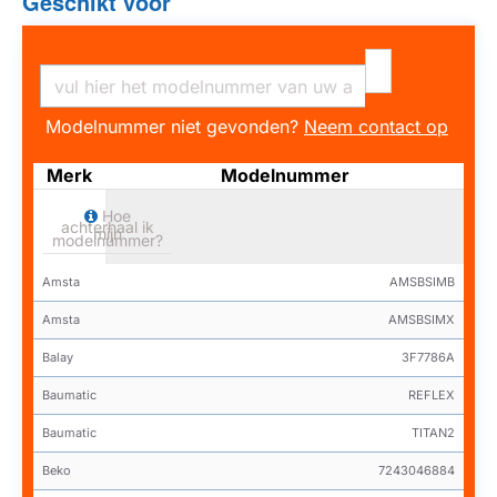
Geschikt voor
Modelnummer niet gevonden?
Neem contact op
Merk
Modelnummer
Hoe
achterhaal ik
mijn
modelnummer?
Amsta
AMSBSIMB
Amsta
AMSBSIMX
Balay
3F7786A
Baumatic
REFLEX
Baumatic
TITAN2
Beko
7243046884