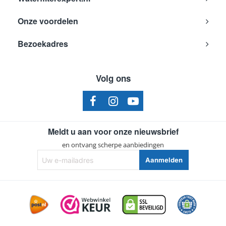
Beko
7268748798
Onze voordelen
Beko
7269948783
Bezoekadres
Beko
7273644483
Beko
7274546283
Volg ons
Beko
7276847985
Beko
7281242793
Beko
7281247283
Meldt u aan voor onze nieuwsbrief
Beko
7287540693
en ontvang scherpe aanbiedingen
Beko
7287541392
Uw
Aanmelden
e-
Beko
7287547592
mailadres
Beko
7287548713
Beko
7287548782
Beko
7291840812