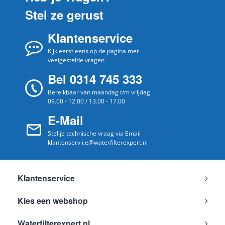
Stel ze gerust
Beko
7250546884
Klantenservice
Beko
7250547682
Beko
Kijk eerst eens op de pagina met
7250548782
veelgestelde vragen
Beko
7250548784
Bel 0314 745 333
Beko
7250548793
Bereikbaar van maandag t/m vrijdag
09.00 - 12.00 / 13.00 - 17.00
Beko
7250549992
E-Mail
Beko
7251242782
Stel je technische vraag via Email
Beko
7251247281
klantenservice@waterfilterexpert.nl
Beko
7254447683
Beko
7254448784
Klantenservice
Beko
7264342488
Kies een webshop
Beko
7264342788
Waterfilterexpert.nl
Beko
7268741384