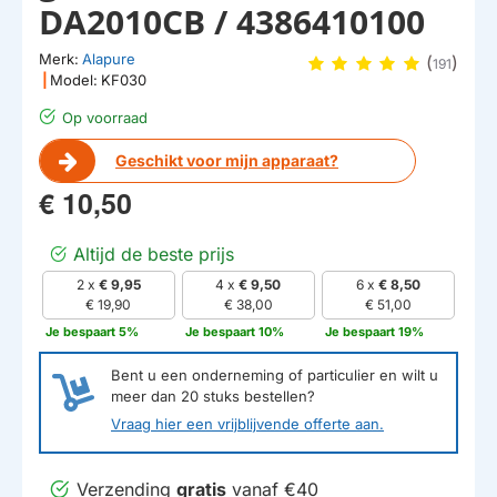
DA2010CB / 4386410100
Merk:
Alapure
(
)
191
|
Model:
KF030
Op voorraad
Geschikt voor mijn apparaat?
€ 10,50
Altijd de beste prijs
2 x
€ 9,95
4 x
€ 9,50
6 x
€ 8,50
€ 19,90
€ 38,00
€ 51,00
Je bespaart 5%
Je bespaart 10%
Je bespaart 19%
Bent u een onderneming of particulier en wilt u
meer dan
20
stuks bestellen?
Vraag hier een vrijblijvende offerte aan.
Verzending
gratis
vanaf €40