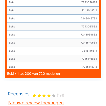
Beko
7243048184
Beko
7243048712
Beko
7243048782
Beko
7243061582
Beko
7243069882
Beko
7243540684
Beko
7245146814
Beko
7245146884
Beko
7245148713
Bekijk 1 tot 200 van 720 modellen
Beko
7245148773
Beko
7245247482
Beko
7245247581
Recensies
(191)
Beko
7245248784
Nieuwe review toevoegen