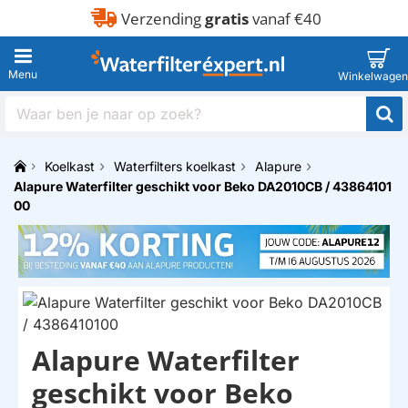
Verzending
gratis
vanaf €40
Waar
ben
je
Koelkast
Waterfilters koelkast
Alapure
naar
h
Alapure Waterfilter geschikt voor Beko DA2010CB / 43864101
op
o
zoek?
00
m
e
Alapure Waterfilter
HUISMERK
geschikt voor Beko