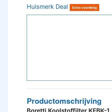
Huismerk Deal
Extra voordelig
Productomschrijving
Boretti Koolstoffilter KFBK-1