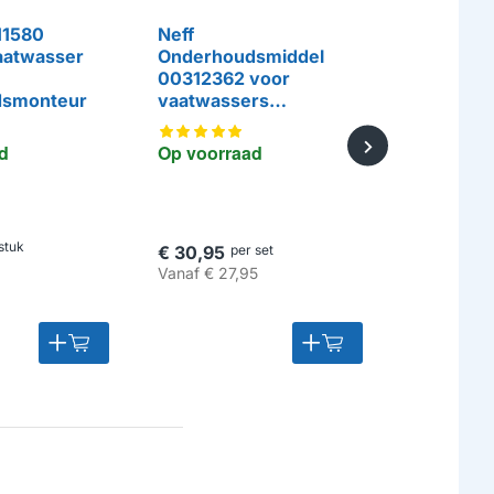
11580
Neff
Alapure K
aatwasser
Onderhoudsmiddel
geschikt 
HUISMERK
00312362 voor
KFBK-1 (2
dsmonteur
vaatwassers
(4x250ml)
d
Op voorraad
Op voorr
stuk
€ 30,95
per set
€ 18,95
pe
Vanaf
€ 27,95
Vanaf
€ 15