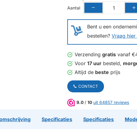
Aantal
Bent u een ondernemin
bestellen?
Vraag hier 
Verzending
gratis
vanaf €
Voor
17 uur
besteld,
morg
Altijd de
beste
prijs
CONTACT
9.0
/
10
uit 64857 reviews
omschrijving
Specificaties
Specificaties
Mode