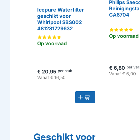
Philips Saec
Reinigingsta
Icepure Waterfilter
CA6704
geschikt voor
HUISMERK
Whirlpool SBS002
481281729632
Op voorraad
Op voorraad
€ 6,80
per ver
€ 20,95
per stuk
Vanaf
€ 6,00
Vanaf
€ 16,50
Geschikt voor