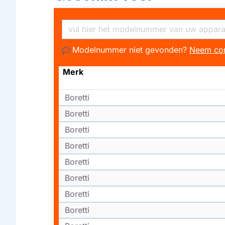
Modelnummer niet gevonden?
Neem con
Merk
Boretti
Boretti
Boretti
Boretti
Boretti
Boretti
Boretti
Boretti