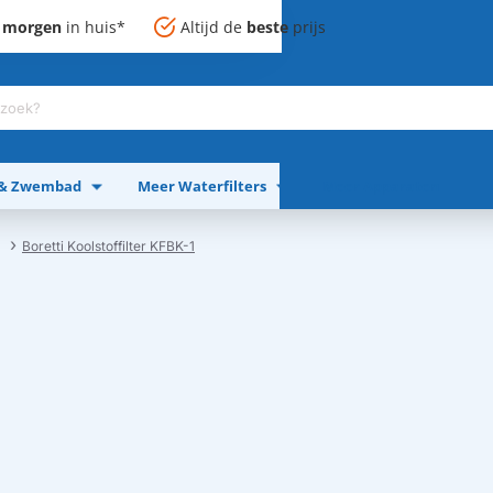
,
morgen
in huis*
Altijd de
beste
prijs
 & Zwembad
Meer Waterfilters
Meer Apparaten
Boretti Koolstoffilter KFBK-1