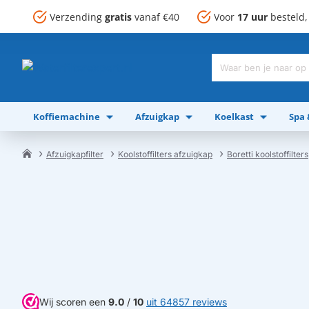
Verzending
gratis
vanaf €40
Voor
17 uur
besteld
Waar
ben
je
Koffiemachine
Afzuigkap
Koelkast
Spa
naar
op
zoek?
Afzuigkapfilter
Koolstoffilters afzuigkap
Boretti koolstoffilters
home
Wij scoren een
9.0
/
10
uit 64857 reviews