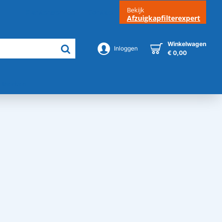
Bekijk
Klantenservice
Contact
Afzuigkapfilterexpert
Winkelwagen
Inloggen
€ 0,00
Merken