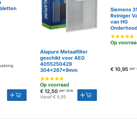
o
bletten
Siemens 3
Reiniger V
van HG
Onderhou
Op voorraa
Alapure Metaalfilter
geschikt voor AEG
4055250429
pakking
€ 10,95
per 
304x267x9mm
Op voorraad
€ 12,50
per stuk
Vanaf
€ 9,95
HUISMERK