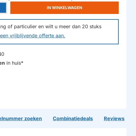
IN WINKELWAGEN
g of particulier en wilt u meer dan
20
stuks
een vrijblijvende offerte aan.
40
en
in huis*
lnummer zoeken
Combinatiedeals
Reviews