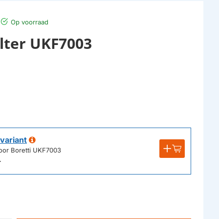
Op voorraad
ilter UKF7003
variant
voor Boretti UKF7003
r