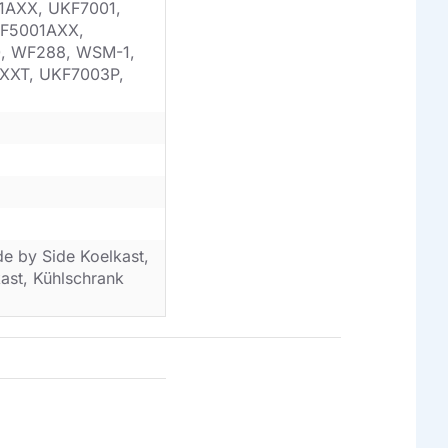
1AXX, UKF7001,
KF5001AXX,
0, WF288, WSM-1,
XXT, UKF7003P,
de by Side Koelkast,
kast, Kühlschrank