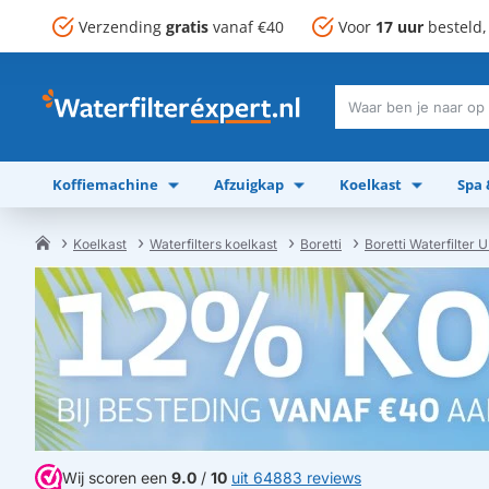
Verzending
gratis
vanaf €40
Voor
17 uur
besteld
Waar
ben
je
Koffiemachine
Afzuigkap
Koelkast
Spa
naar
op
zoek?
Koelkast
Waterfilters koelkast
Boretti
Boretti Waterfilter
home
Wij scoren een
9.0
/
10
uit 64883 reviews