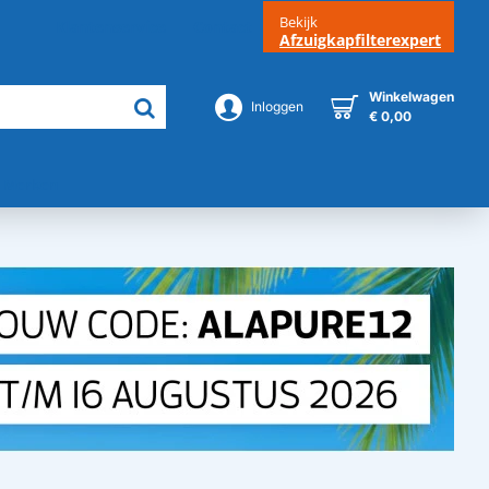
Bekijk
Klantenservice
Contact
Afzuigkapfilterexpert
Winkelwagen
Inloggen
€ 0,00
Merken