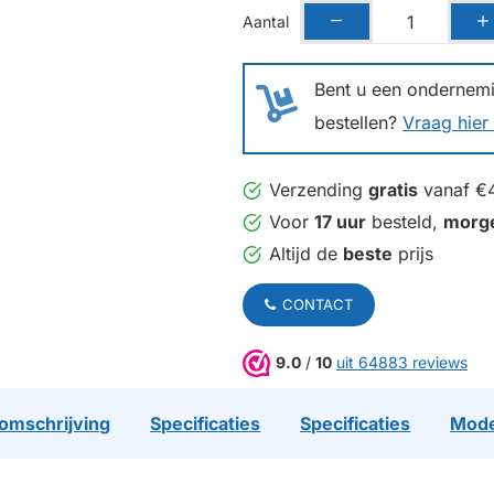
Aantal
Bent u een ondernemin
bestellen?
Vraag hier 
Verzending
gratis
vanaf €
Voor
17 uur
besteld,
morg
Altijd de
beste
prijs
CONTACT
9.0
/
10
uit 64883 reviews
omschrijving
Specificaties
Specificaties
Mode