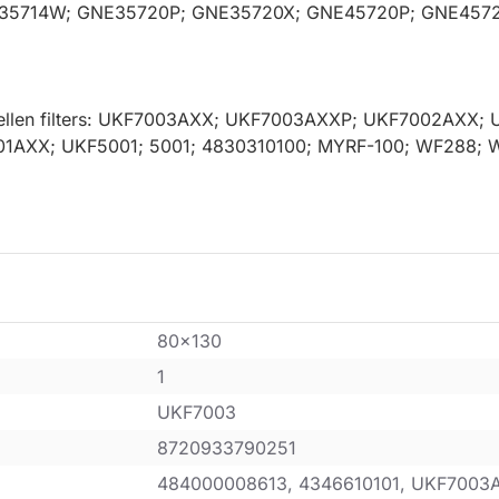
NE35714W; GNE35720P; GNE35720X; GNE45720P; GNE45
modellen filters: UKF7003AXX; UKF7003AXXP; UKF7002AXX
01AXX; UKF5001; 5001; 4830310100; MYRF-100; WF288; 
80x130
1
UKF7003
8720933790251
484000008613, 4346610101, UKF7003