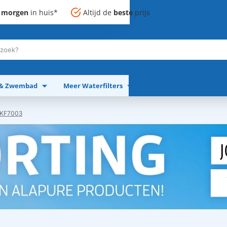
,
morgen
in huis*
Altijd de
beste
prijs
 & Zwembad
Meer Waterfilters
Meer Apparaten
 UKF7003