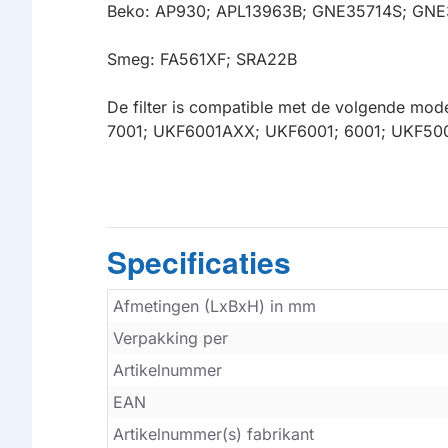
Beko: AP930; APL13963B; GNE35714S; G
Smeg: FA561XF; SRA22B
De filter is compatible met de volgende 
7001; UKF6001AXX; UKF6001; 6001; UKF50
Specificaties
Afmetingen (LxBxH) in mm
Verpakking per
Artikelnummer
EAN
Artikelnummer(s) fabrikant