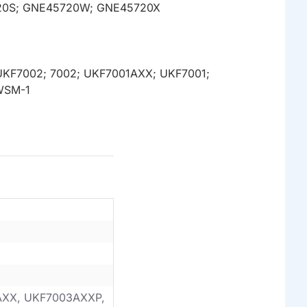
720S; GNE45720W; GNE45720X
; UKF7002; 7002; UKF7001AXX; UKF7001;
WSM-1
AXX, UKF7003AXXP,