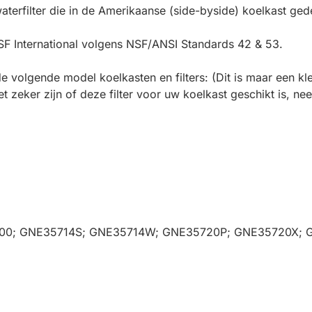
waterfilter die in de Amerikaanse (side-byside) koelkast g
 NSF International volgens NSF/ANSI Standards 42 & 53.
 volgende model koelkasten en filters: (Dit is maar een kl
iet zeker zijn of deze filter voor uw koelkast geschikt is, 
10100; GNE35714S; GNE35714W; GNE35720P; GNE35720X