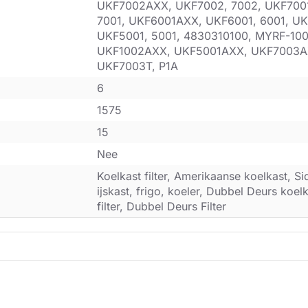
UKF7002AXX, UKF7002, 7002, UKF700
7001, UKF6001AXX, UKF6001, 6001, U
UKF5001, 5001, 4830310100, MYRF-10
UKF1002AXX, UKF5001AXX, UKF7003A
UKF7003T, P1A
6
1575
15
Nee
Koelkast filter, Amerikaanse koelkast, Si
ijskast, frigo, koeler, Dubbel Deurs koel
filter, Dubbel Deurs Filter