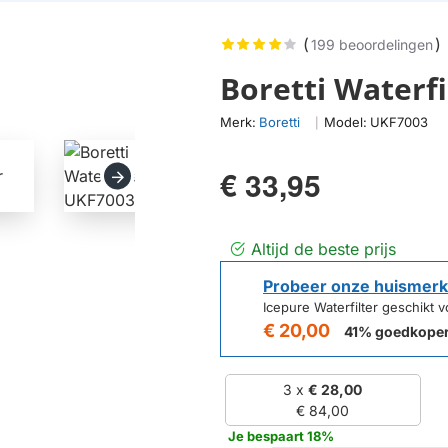
(
)
199 beoordelingen
Boretti Waterf
Merk:
Boretti
Model:
UKF7003
|
€ 33,95
Altijd de beste prijs
Probeer onze huismerk
Icepure Waterfilter geschikt 
€ 20,00
41% goedkope
3 x
€ 28,00
€ 84,00
Je bespaart 18%