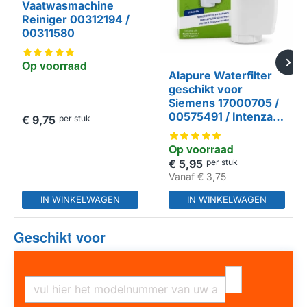
Vaatwasmachine
Reiniger 00312194 /
00311580
Op voorraad
Alapure Waterfilter
geschikt voor
Siemens 17000705 /
00575491 / Intenza /
€ 9,75
per stuk
TCZ7003 / TZ70003
/ 57549 / 17008808
Op voorraad
€ 5,95
per stuk
HUISMERK
Vanaf
€ 3,75
IN WINKELWAGEN
IN WINKELWAGEN
Geschikt voor