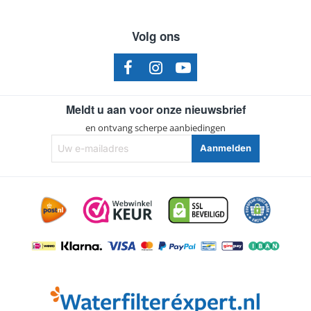
CMG7361B1C5
CMG7361B1/D1
Volg ons
BOSCH
CMG7361B1D1
CMG7361B1/D3
BOSCH
CMG7361B1D3
CMG7361B1B/01
BOSCH
Meldt u aan voor onze nieuwsbrief
CMG7361B1B01
en ontvang scherpe aanbiedingen
CMG7361B1B/C3
Uw
BOSCH
CMG7361B1BC3
Aanmelden
e-
mailadres
CMG7361B1B/C5
BOSCH
CMG7361B1BC5
CMG7361B1B/D1
BOSCH
CMG7361B1BD1
CMG7361B1B/D3
BOSCH
CMG7361B1BD3
CMG7361B1M/01
BOSCH
CMG7361B1M01