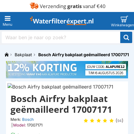
Verzending
gratis
vanaf €40
Waar
ben
je
Bakplaat
Bosch Airfry bakplaat geëmailleerd 17007171
naar
h
op
o
zoek?
m
e
Bosch Airfry bakplaat
geëmailleerd 17007171
Merk:
Bosch
(
)
94
|
Model:
17007171