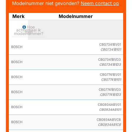
Modelnummer niet gevonden?
Neem contact op
Merk
Modelnummer
Hoe
achterhaal ik
mijn
modelnummer?
CBG7341B1/01
BOSCH
CBG7341B101
CBG7341B1/D3
BOSCH
CBG7341B1D3
CBG7741B1/01
BOSCH
CBG7741B101
CBG7741B1/D3
BOSCH
CBG7741B1D3
CBG934AB1/01
BOSCH
CBG934AB101
CBG934AB1/C8
BOSCH
CBG934AB1C8