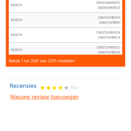
CBG934AB1/D3
BOSCH
CBG934AB1D3
CMG7241B1/01
BOSCH
CMG7241B101
CMG7241B1/C4
BOSCH
CMG7241B1C4
CMG7241B1/C5
BOSCH
CMG7241B1C5
Bekijk 1 tot 200 van 2511 modellen
CMG7241B1/C7
BOSCH
CMG7241B1C7
CMG7241B1/D3
BOSCH
CMG7241B1D3
Recensies
(94)
CMG7241B1A/01
BOSCH
Nieuwe review toevoegen
CMG7241B1A01
CMG7241B1A/C4
BOSCH
CMG7241B1AC4
CMG7241B1B/01
BOSCH
CMG7241B1B01