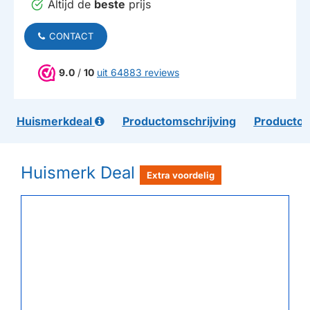
Altijd de
beste
prijs
CONTACT
9.0
/
10
uit 64883 reviews
Huismerkdeal
Productomschrijving
Productom
Huismerk Deal
Extra voordelig