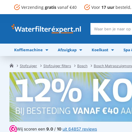
Verzending
gratis
vanaf €40
Voor
17 uur
besteld
Waar
ben
je
Koffiemachine
Afzuigkap
Koelkast
Spa
naar
op
zoek?
Stofzuiger
Stofzuiger filters
Bosch
Bosch Matraszuigmon
home
Wij scoren een
9.0
/
10
uit 64857 reviews