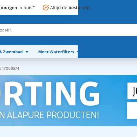
,
morgen
in huis*
Altijd de
beste
prijs
 & Zwembad
Meer Waterfilters
Meer Apparaten
d 17006574