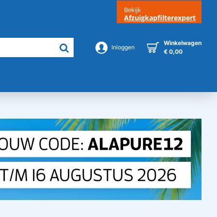
Bekijk
Klantenservice
Contact
Afzuigkapfilterexpert
Winkelwagen
Inloggen
€ 0,00
Merken