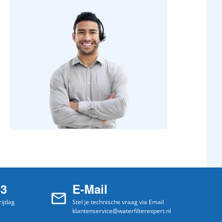
33
E-Mail
ijdag
Stel je technische vraag via Email
klantenservice@waterfilterexpert.nl