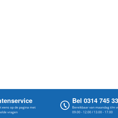
ntenservice
Bel 0314 745 3
st eens op de pagina met
Bereikbaar van maandag t/m vr
telde vragen
09.00 - 12.00 / 13.00 - 17.00