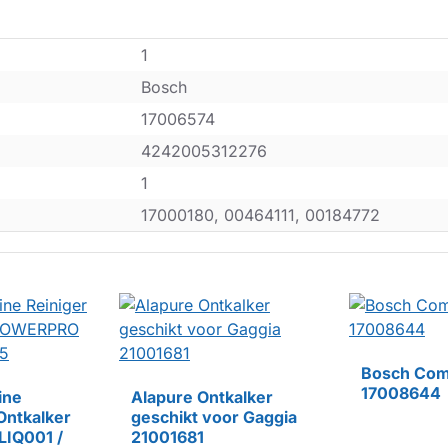
1
Bosch
17006574
4242005312276
1
17000180, 00464111, 00184772
Bosch Com
17008644
ine
Alapure Ontkalker
Ontkalker
geschikt voor Gaggia
HUISMERK
IQ001 /
21001681