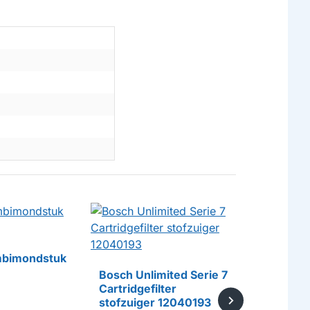
bimondstuk
Bosch St
Type G A
Bosch Unlimited Serie 7
Cartridgefilter
stofzuiger 12040193