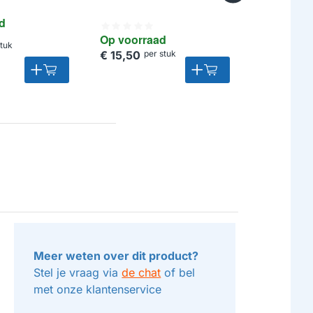
d
Op voorr
Op voorraad
stuk
€ 29,50
p
€ 15,50
per stuk
Meer weten over dit product?
Stel je vraag via
de chat
of bel
met onze klantenservice